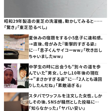
昭和29年製造の東芝の洗濯機。動かしてみると……
「驚き」「東芝恐るべし」
夏休みの宿題をする小5息子に違和感。
→直後、母がみた『衝撃的すぎる姿』
に…「息子くんサイコーww」「吹き出し
ちゃいましたww」
中学生の時に出会うも“別々の道を歩
んでいた”男女。しかし10年後の現在
→”まさかすぎる姿”に…「2人とも遠回
りしたんだね」「素敵過ぎる」
スタバでワッフルを注文した女性。しか
しその後、SNSが騒然とした投稿に…
「知らなかった」「ヤバい安い」