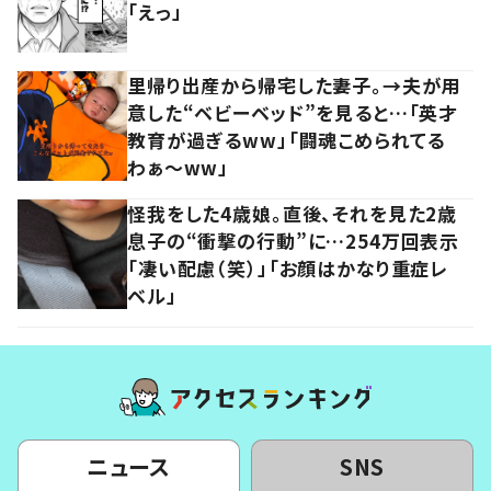
「えっ」
里帰り出産から帰宅した妻子。→夫が用
意した“ベビーベッド”を見ると…「英才
教育が過ぎるww」「闘魂こめられてる
わぁ～ww」
怪我をした4歳娘。直後、それを見た2歳
息子の“衝撃の行動”に…254万回表示
「凄い配慮（笑）」「お顔はかなり重症レ
ベル」
ニュース
SNS