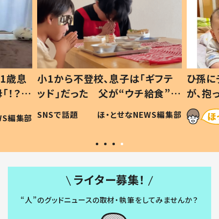
1歳息
小1から不登校、息子は「ギフテ
ひ孫に
「！？」
ッド」だった 父が“ウチ給食”を
が、抱
に「可愛
作り続ける理由とは #令和の親
「涙が
SNSで話題
ほ・とせなNEWS編集部
WS編集部
#令和の子
い」
ライター募集！
“人”のグッドニュースの取材・執筆をしてみませんか？