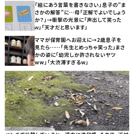
「絵にあう言葉を書きなさい」息子の”ま
さかの解答”に…母「正解でよいでしょう
か？」→衝撃の光景に「声出して笑った
ｗ」「天才だと思います」
ママが保育園へお迎えに→2歳息子を
見たら……「先生とめっちゃ笑った」まさ
かの姿に「幼児しか許されないヤツ
ww」「大渋滞すぎるw」