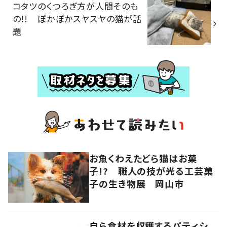
コタツのくつろぎ方が人間そのも
の!! ぽかぽかスヤスヤの猫が話
題
お魚くわえたどら猫はお菓
子!? 職人の技が光る工芸菓
子の生き物展 岡山市
自ら食材を収穫するパティシ