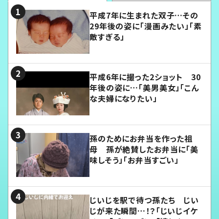
平成7年に生まれた双子…その
29年後の姿に「漫画みたい」「素
敵すぎる」
平成6年に撮った2ショット 30
年後の姿に…「美男美女」「こん
な夫婦になりたい」
孫のためにお弁当を作った祖
母 孫が絶賛したお弁当に「美
味しそう」「お弁当すごい」
じいじを駅で待つ孫たち じい
じが来た瞬間…！？「じいじイケ