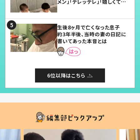
メン」「デレッデレ」「嬉しくて可
愛くてたまらない」「幸せになれ
る」
生後8ヶ月で亡くなった息子
約3年半後、当時の妻の日記に
書いてあった本音とは
6位以降はこちら