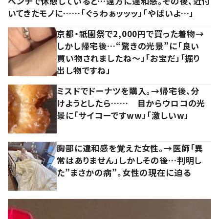
ベンチで休憩していると…遠方に違和感。その後、近付
いてきたモノに……「ぐぅわぁッッッ」「やばいよ…」
京都・祇園祭で2,000円で買った着物→
しかし帰宅後…“驚きの光景”に「良い
買い物されましたね～」「お宝だ」「掘り
出し物ですね」
ミスドでドーナツを購入。→帰宅後、分
けようとしたら…… 目からウロコの光
景に「サイコーですww」「激しいw」
胸部に違和感を覚えた女性。→医師「異
常はありません」しかしその後…判明し
た”まさかの病”。女性の現在に迫る