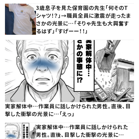
3歳息子を見た保育園の先生「何そのT
シャツ！？」→職員全員に激震が走ったま
さかの光景に…「そりゃ先生も大興奮す
るはず」「すげーー！！」
実家解体中…作業員に話しかけられた男性。直後、目
撃した衝撃の光景に…「えっ」
実家解体中…作業員に話しかけられた
男性。直後、目撃した衝撃の光景に…