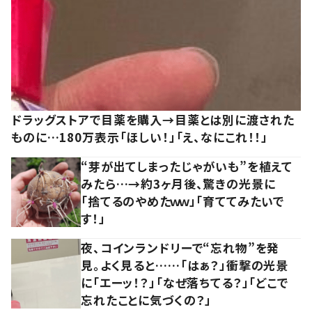
ドラッグストアで目薬を購入→目薬とは別に渡された
ものに…180万表示「ほしい！」「え、なにこれ！！」
“芽が出てしまったじゃがいも”を植えて
みたら…→約3ヶ月後、驚きの光景に
「捨てるのやめたｗｗ」「育ててみたいで
す！」
夜、コインランドリーで“忘れ物”を発
見。よく見ると……「はぁ？」衝撃の光景
に「エーッ！？」「なぜ落ちてる？」「どこで
忘れたことに気づくの？」