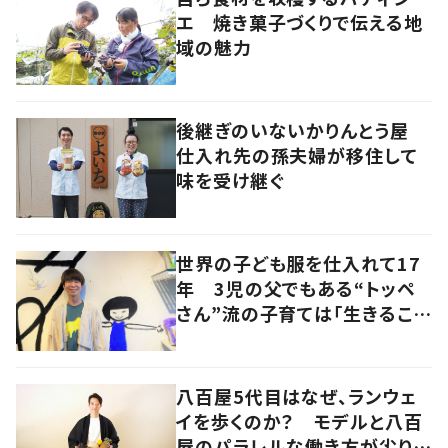
エ 焼き菓子づくりで伝える地
域の魅力
後継ぎのいないかりんとう屋
仕入れ先の孫夫婦が移住して
味を受け継ぐ
世界の子ども服を仕入れて17
年 3児の父でもある“トッペ
さん”流の子育ては「生きること
を楽しむ」を大切に
八百屋5代目はなぜ、ランウェ
イを歩くのか？ モデルと八百
屋のパラレルな働き方が尖り続