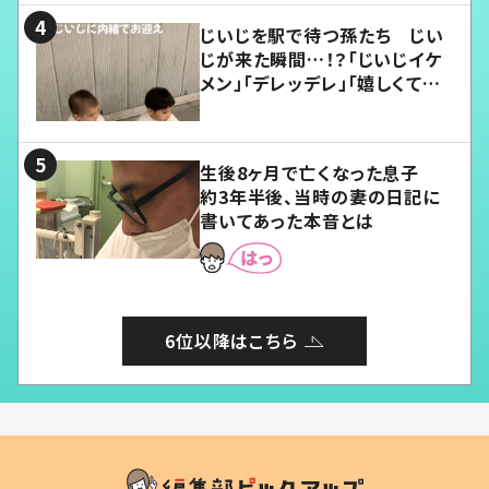
じいじを駅で待つ孫たち じい
じが来た瞬間…！？「じいじイケ
メン」「デレッデレ」「嬉しくて可
愛くてたまらない」「幸せになれ
る」
生後8ヶ月で亡くなった息子
約3年半後、当時の妻の日記に
書いてあった本音とは
6位以降はこちら