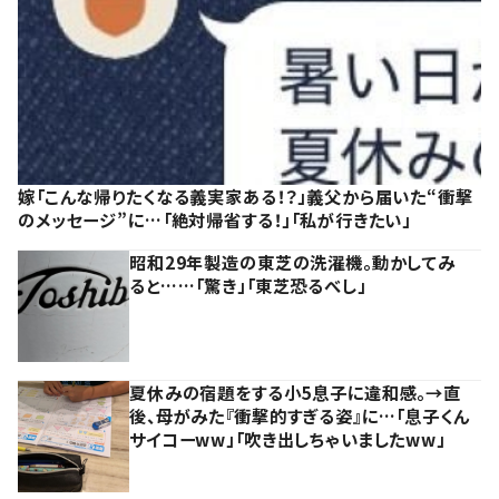
嫁「こんな帰りたくなる義実家ある！？」義父から届いた“衝撃
のメッセージ”に…「絶対帰省する！」「私が行きたい」
昭和29年製造の東芝の洗濯機。動かしてみ
ると……「驚き」「東芝恐るべし」
夏休みの宿題をする小5息子に違和感。→直
後、母がみた『衝撃的すぎる姿』に…「息子くん
サイコーww」「吹き出しちゃいましたww」