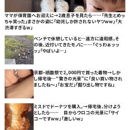
ママが保育園へお迎えに→2歳息子を見たら……「先生とめっ
ちゃ笑った」まさかの姿に「幼児しか許されないヤツww」「大
渋滞すぎるw」
ベンチで休憩していると…遠方に違和感。そ
の後、近付いてきたモノに……「ぐぅわぁッッ
ッ」「やばいよ…」
京都・祇園祭で2,000円で買った着物→しか
し帰宅後…“驚きの光景”に「良い買い物され
ましたね～」「お宝だ」「掘り出し物ですね」
ミスドでドーナツを購入。→帰宅後、分けよう
としたら…… 目からウロコの光景に「サイ
コーですww」「激しいw」