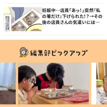
妊娠中…店員「あっ！」突然『私
の箸だけ』下げられた！？→その
後の店員さんの気遣いにほっこ
り…！