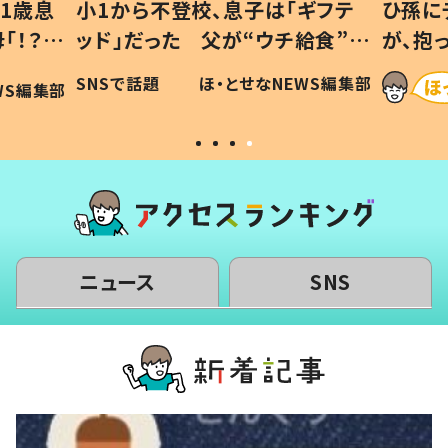
1歳息
小1から不登校、息子は「ギフテ
ひ孫に
「！？」
ッド」だった 父が“ウチ給食”を
が、抱
に「可愛
作り続ける理由とは #令和の親
「涙が
SNSで話題
ほ・とせなNEWS編集部
WS編集部
#令和の子
い」
ニュース
SNS