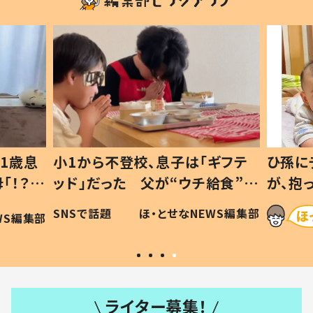
1歳息
小1から不登校、息子は「ギフテ
ひ孫に
「！？」
ッド」だった 父が“ウチ給食”を
が、抱
に「可愛
作り続ける理由とは #令和の親
「涙が
SNSで話題
ほ・とせなNEWS編集部
WS編集部
#令和の子
い」
ライター募集！