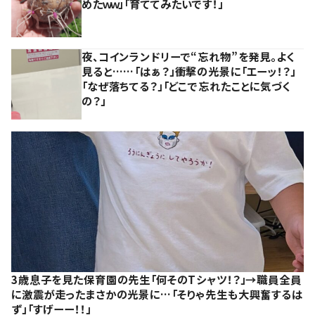
めたｗｗ」「育ててみたいです！」
夜、コインランドリーで“忘れ物”を発見。よく
見ると……「はぁ？」衝撃の光景に「エーッ！？」
「なぜ落ちてる？」「どこで忘れたことに気づく
の？」
3歳息子を見た保育園の先生「何そのTシャツ！？」→職員全員
に激震が走ったまさかの光景に…「そりゃ先生も大興奮するは
ず」「すげーー！！」