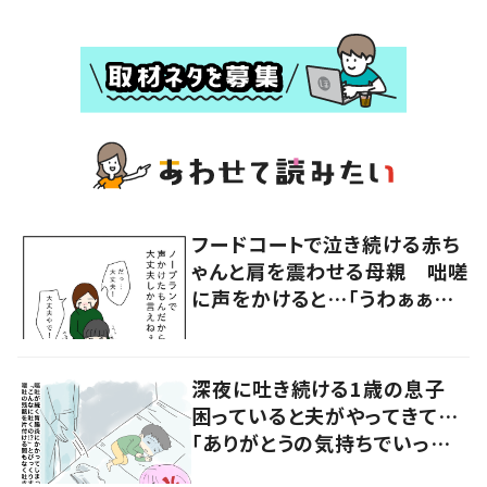
フードコートで泣き続ける赤ち
ゃんと肩を震わせる母親 咄嗟
に声をかけると…「うわぁぁぁ」
大声で泣く母親に共感の声
深夜に吐き続ける1歳の息子
困っていると夫がやってきて…
「ありがとうの気持ちでいっぱ
いです」