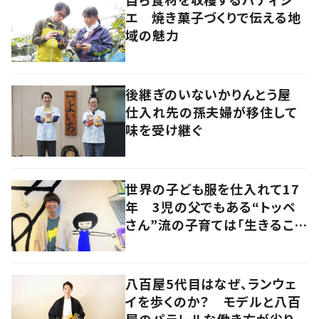
エ 焼き菓子づくりで伝える地
域の魅力
後継ぎのいないかりんとう屋
仕入れ先の孫夫婦が移住して
味を受け継ぐ
世界の子ども服を仕入れて17
年 3児の父でもある“トッペ
さん”流の子育ては「生きること
を楽しむ」を大切に
八百屋5代目はなぜ、ランウェ
イを歩くのか？ モデルと八百
屋のパラレルな働き方が尖り続