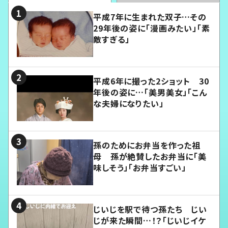
平成7年に生まれた双子…その
29年後の姿に「漫画みたい」「素
敵すぎる」
平成6年に撮った2ショット 30
年後の姿に…「美男美女」「こん
な夫婦になりたい」
孫のためにお弁当を作った祖
母 孫が絶賛したお弁当に「美
味しそう」「お弁当すごい」
じいじを駅で待つ孫たち じい
じが来た瞬間…！？「じいじイケ