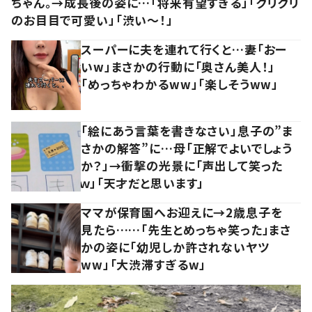
ちゃん。→成長後の姿に…「将来有望すぎる」「クリクリ
のお目目で可愛い」「渋い～！」
スーパーに夫を連れて行くと…妻「おー
いw」まさかの行動に「奥さん美人！」
「めっちゃわかるww」「楽しそうww」
「絵にあう言葉を書きなさい」息子の”ま
さかの解答”に…母「正解でよいでしょう
か？」→衝撃の光景に「声出して笑った
ｗ」「天才だと思います」
ママが保育園へお迎えに→2歳息子を
見たら……「先生とめっちゃ笑った」まさ
かの姿に「幼児しか許されないヤツ
ww」「大渋滞すぎるw」