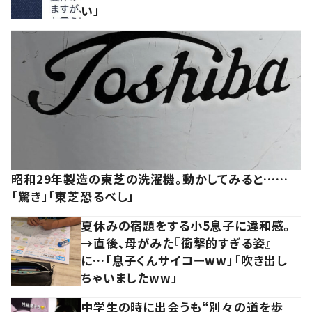
い」
昭和29年製造の東芝の洗濯機。動かしてみると……
「驚き」「東芝恐るべし」
夏休みの宿題をする小5息子に違和感。
→直後、母がみた『衝撃的すぎる姿』
に…「息子くんサイコーww」「吹き出し
ちゃいましたww」
中学生の時に出会うも“別々の道を歩