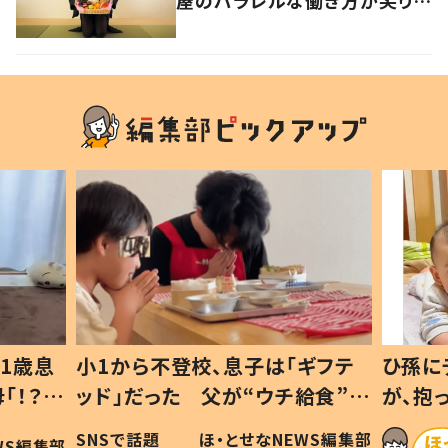
けたい生き方の答え
1歳息
小1から不登校、息子は「ギフテ
ひ孫に
「！？」
ッド」だった 父が“ウチ給食”を
が、抱
に「可愛
作り続ける理由とは #令和の親
「涙が
SNSで話題
ほ・とせなNEWS編集部
WS編集部