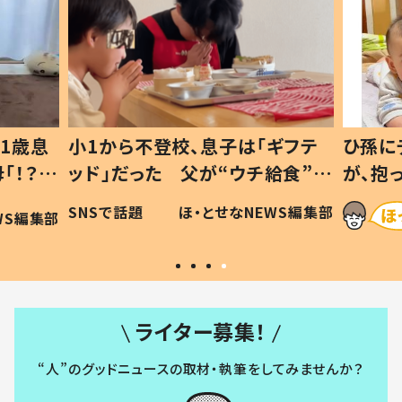
1歳息
小1から不登校、息子は「ギフテ
ひ孫に
「！？」
ッド」だった 父が“ウチ給食”を
が、抱
に「可愛
作り続ける理由とは #令和の親
「涙が
SNSで話題
ほ・とせなNEWS編集部
WS編集部
#令和の子
い」
ライター募集！
“人”のグッドニュースの取材・執筆をしてみませんか？