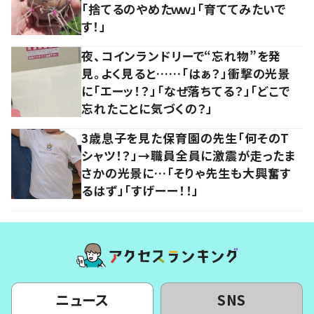
「捨てるのやめたｗｗ」「育ててみたいで
す！」
夜、コインランドリーで“忘れ物”を発
見。よく見ると……「はぁ？」衝撃の光景
に「エーッ！？」「なぜ落ちてる？」「どこで
忘れたことに気づくの？」
3歳息子を見た保育園の先生「何そのT
シャツ！？」→職員全員に激震が走ったま
さかの光景に…「そりゃ先生も大興奮す
るはず」「すげーー！！」
ニュース
SNS