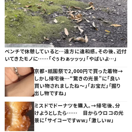
ベンチで休憩していると…遠方に違和感。その後、近付
いてきたモノに……「ぐぅわぁッッッ」「やばいよ…」
京都・祇園祭で2,000円で買った着物→
しかし帰宅後…“驚きの光景”に「良い
買い物されましたね～」「お宝だ」「掘り
出し物ですね」
ミスドでドーナツを購入。→帰宅後、分
けようとしたら…… 目からウロコの光
景に「サイコーですww」「激しいw」