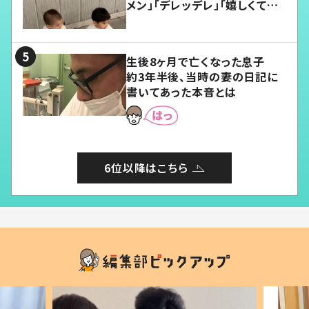
メン」「デレッデレ」「嬉しくて可
愛くてたまらない」「幸せになれ
る」
生後8ヶ月で亡くなった息子
約3年半後、当時の妻の日記に
書いてあった本音とは
6位以降はこちら