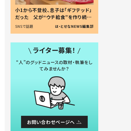
小1から不登校、息子は「ギフテッド」
だった 父が“ウチ給食”を作り続け
る理由とは #令和の親 #令和の子
SNSで話題
ほ・とせなNEWS編集部
ライター募集！
“人”のグッドニュースの取材・執筆をし
てみませんか？
お問い合わせページへ