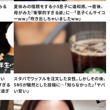
みる
夏休みの宿題をする小5息子に違和感。→直後、
母がみた『衝撃的すぎる姿』に…「息子くんサイコ
ーww」「吹き出しちゃいましたww」
でい
スタバでワッフルを注文した女性。しかしその後、
すぎる
SNSが騒然とした投稿に…「知らなかった」「ヤバ
敵過ぎ
い安い」