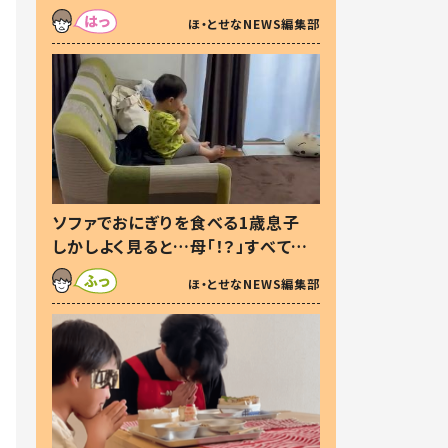
た本音とは
ほ・とせなNEWS編集部
ソファでおにぎりを食べる1歳息子
しかしよく見ると…母「！？」すべてを
察した母の投稿に「可愛いから許
ほ・とせなNEWS編集部
す！」「現行犯〜」