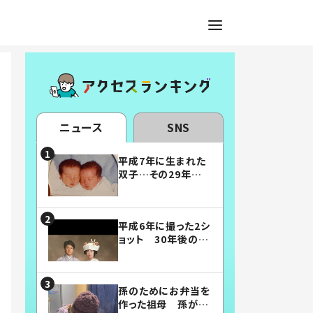
ニュース
SNS
平成7年に生まれた
双子…その29年後
の姿に「漫画みたい」
「素敵すぎる」
平成6年に撮った2シ
ョット 30年後の姿
に…「美男美女」「こ
んな夫婦になりた
い」
孫のためにお弁当を
作った祖母 孫が絶