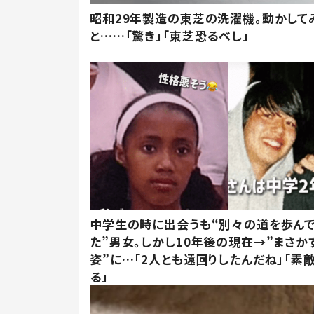
昭和29年製造の東芝の洗濯機。動かして
と……「驚き」「東芝恐るべし」
中学生の時に出会うも“別々の道を歩ん
た”男女。しかし10年後の現在→”まさか
姿”に…「2人とも遠回りしたんだね」「素
る」