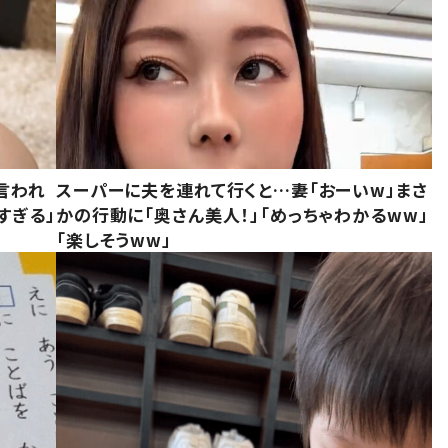
言われ
スーパーに夫を連れて行くと…妻「おーいw」まさ
すぎる」
かの行動に「奥さん美人！」「めっちゃわかるww」
「楽しそうww」