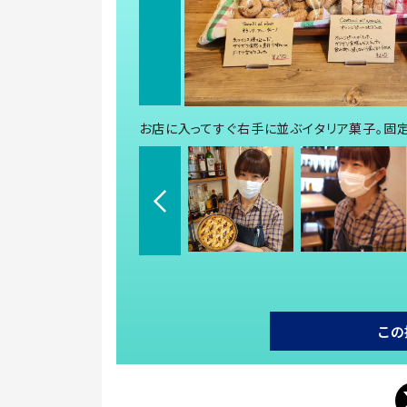
お店に入ってすぐ右手に並ぶイタリア菓子。固
この