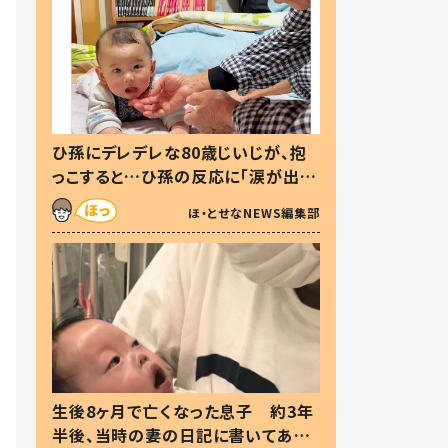
ひ孫にデレデレな80歳じいじが、抱
っこすると…ひ孫の反応に「涙が出ま
した」「可愛くて仕方ない」
ほ・とせなNEWS編集部
生後8ヶ月で亡くなった息子 約3年
半後、当時の妻の日記に書いてあっ