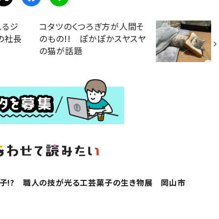
れるジ
コタツのくつろぎ方が人間そ
の社長
のもの!! ぽかぽかスヤスヤ
の猫が話題
子!? 職人の技が光る工芸菓子の生き物展 岡山市