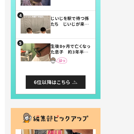
賛したお弁当に「美
味しそう」「お弁当す
ごい」
じいじを駅で待つ孫
たち じいじが来た
瞬間…！？「じいじイ
ケメン」「デレッデレ」
「嬉しくて可愛くてた
生後8ヶ月で亡くなっ
まらない」「幸せにな
た息子 約3年半
れる」
後、当時の妻の日記
に書いてあった本音
とは
6位以降はこちら