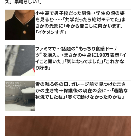
ス」「素晴らしい！」
小中高で男子校だった男性→学生の頃の姿
を見ると……「共学だったら絶対モテてた」ま
さかの光景に「今から告白しに向かいます」
「イケメンすぎ」
ファミマで…話題の“もっちり食感ドーナ
ツ”を購入。→まさかの中身に190万表示「イ
イこと聞いた」「気になってました」「これかな
り好き」
雪の残る冬の日、ガレージ前で見つけたまさ
かの生き物→保護後の現在の姿に…「過酷な
状況でしたね」「寒くて動けなかったのかも」