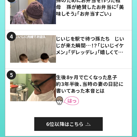
母 孫が絶賛したお弁当に「美
味しそう」「お弁当すごい」
じいじを駅で待つ孫たち じい
じが来た瞬間…！？「じいじイケ
メン」「デレッデレ」「嬉しくて可
愛くてたまらない」「幸せになれ
る」
生後8ヶ月で亡くなった息子
約3年半後、当時の妻の日記に
書いてあった本音とは
6位以降はこちら