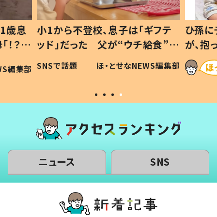
ギフテ
ひ孫にデレデレな80歳じいじ
給食”を
が、抱っこすると…ひ孫の反応に
和の親
「涙が出ました」「可愛くて仕方な
WS編集部
ほ・とせなNEWS編集部
い」
ニュース
SNS