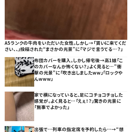
A5ランクの牛肉をいただいた女性。しかし→「貰いに来てくだ
さい、、」投稿された“まさかの光景”に「マジで言うてる…？」
布団カバーを購入。しかし帰宅後→高1娘「こ
のカバーなんか怖くない？」よく見ると…”衝
撃の光景”に「吹き出しましたww」「ロックや
んwww」
家で横になっていると、足にコチョコチョした
感覚が。よく見ると…「えぇ！？」驚きの光景に
「無事でよかった」
出張で…列車の指定席を予約したら…→“想