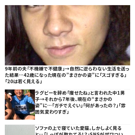
9年前の夫「不機嫌で不健康」→自然に逆らわない生活を送っ
た結果…42歳になった現在の”まさかの姿”に「スゴすぎる」
「20は若く見える」
ラグビーを辞め「痩せたね」と言われた中1男
子→それから7年後、現在の“まさかの
姿”に…「ガチでえぐい」「何があったの？」「雰
囲気変わりすぎ」
ソファの上で寝ていた愛猫。しかしよく見る
と…「しっぽが取れてる！？」SNSがザワつい