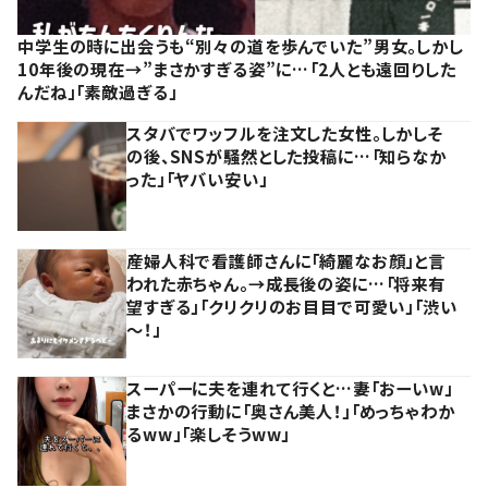
中学生の時に出会うも“別々の道を歩んでいた”男女。しかし
10年後の現在→”まさかすぎる姿”に…「2人とも遠回りした
んだね」「素敵過ぎる」
スタバでワッフルを注文した女性。しかしそ
の後、SNSが騒然とした投稿に…「知らなか
った」「ヤバい安い」
産婦人科で看護師さんに「綺麗なお顔」と言
われた赤ちゃん。→成長後の姿に…「将来有
望すぎる」「クリクリのお目目で可愛い」「渋い
～！」
スーパーに夫を連れて行くと…妻「おーいw」
まさかの行動に「奥さん美人！」「めっちゃわか
るww」「楽しそうww」