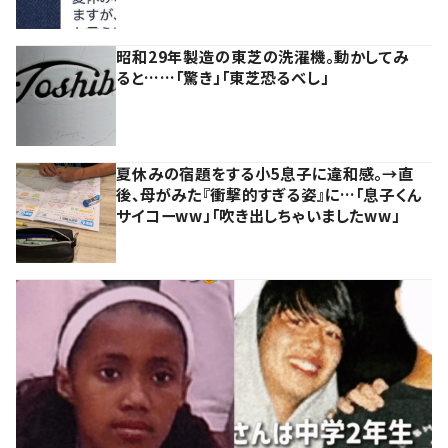
昭和29年製造の東芝の洗濯機。動かしてみ
ると……「驚き」「東芝恐るべし」
夏休みの宿題をする小5息子に違和感。→直
後、母がみた『衝撃的すぎる姿』に…「息子くん
サイコーww」「吹き出しちゃいましたww」