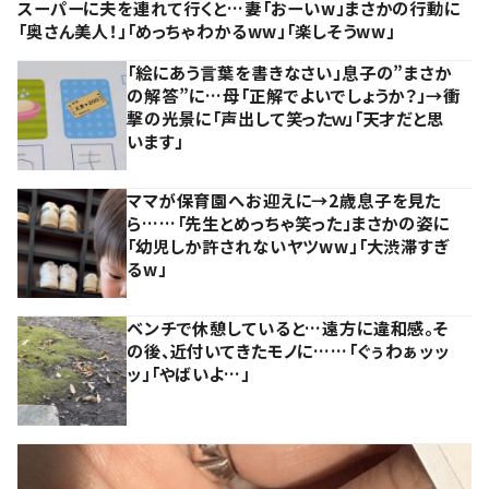
スーパーに夫を連れて行くと…妻「おーいw」まさかの行動に
「奥さん美人！」「めっちゃわかるww」「楽しそうww」
「絵にあう言葉を書きなさい」息子の”まさか
の解答”に…母「正解でよいでしょうか？」→衝
撃の光景に「声出して笑ったｗ」「天才だと思
います」
ママが保育園へお迎えに→2歳息子を見た
ら……「先生とめっちゃ笑った」まさかの姿に
「幼児しか許されないヤツww」「大渋滞すぎ
るw」
ベンチで休憩していると…遠方に違和感。そ
の後、近付いてきたモノに……「ぐぅわぁッッ
ッ」「やばいよ…」