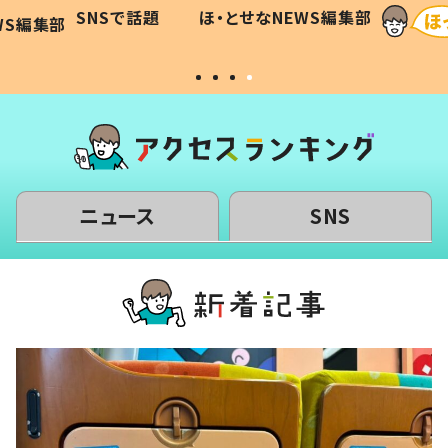
和の親
「涙が出ました」「可愛くて仕方な
WS編集部
ほ・とせなNEWS編集部
い」
ニュース
SNS