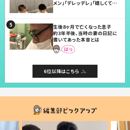
メン」「デレッデレ」「嬉しくて可
愛くてたまらない」「幸せになれ
る」
生後8ヶ月で亡くなった息子
約3年半後、当時の妻の日記に
書いてあった本音とは
6位以降はこちら