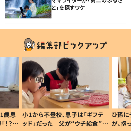
ママライターが「第二のふるさ
と」を探すワケ
ギフテ
ひ孫にデレデレな80歳じいじ
給食”を
が、抱っこすると…ひ孫の反応に