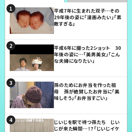
平成7年に生まれた双子…その
29年後の姿に「漫画みたい」「素
敵すぎる」
平成6年に撮った2ショット 30
年後の姿に…「美男美女」「こん
な夫婦になりたい」
孫のためにお弁当を作った祖
母 孫が絶賛したお弁当に「美
味しそう」「お弁当すごい」
じいじを駅で待つ孫たち じい
じが来た瞬間…！？「じいじイケ