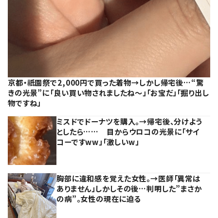
京都・祇園祭で2,000円で買った着物→しかし帰宅後…“驚
きの光景”に「良い買い物されましたね～」「お宝だ」「掘り出し
物ですね」
ミスドでドーナツを購入。→帰宅後、分けよう
としたら…… 目からウロコの光景に「サイ
コーですww」「激しいw」
胸部に違和感を覚えた女性。→医師「異常は
ありません」しかしその後…判明した”まさか
の病”。女性の現在に迫る