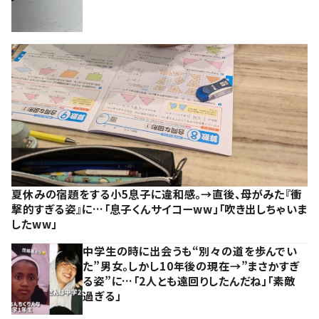
夏休みの宿題をする小5息子に違和感。→直後、母がみた『衝
撃的すぎる姿』に…「息子くんサイコーww」「吹き出しちゃいま
したww」
中学生の時に出会うも“別々の道を歩んでい
た”男女。しかし10年後の現在→”まさかすぎ
る姿”に…「2人とも遠回りしたんだね」「素敵
過ぎる」