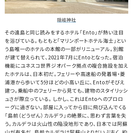
隠岐神社
その遠島と同じ読みをするホテル「Ento」が熱い注目
を浴びている。もともと「マリンポートホテル海士」とい
う島唯一のホテルの本館の一部がリニューアル。別館
が建て替えられて、2021年7月にEntoとなった。宿泊
機能にユネスコ世界ジオパーク拠点の複合施設を加え
たホテルは、日本初だ。フェリーや高速船の発着場・菱
浦港から歩いて5分ほどの小高い丘に、Entoがそびえ
建つ。乗船中のフェリーから見ても、建物のスタイリッシ
ュさが際立っている。 しかし、これはEntoへのプロロ
ーグに過ぎない。部屋に入ってから目に飛び込んでくる
「島前（どうぜん）カルデラ」の絶景に、思わず言葉を失
う。カルデラは火山性の陥没地形であり、日本では阿蘇
山が有名だ。島前カルデラは阿蘇山よりだいぶ古く、約