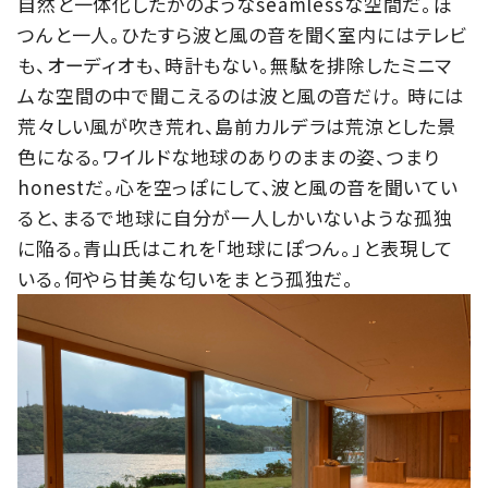
自然と一体化したかのようなseamlessな空間だ。ぽ
つんと一人。ひたすら波と風の音を聞く室内にはテレビ
も、オーディオも、時計もない。無駄を排除したミニマ
ムな空間の中で聞こえるのは波と風の音だけ。 時には
荒々しい風が吹き荒れ、島前カルデラは荒涼とした景
色になる。ワイルドな地球のありのままの姿、つまり
honestだ。心を空っぽにして、波と風の音を聞いてい
ると、まるで地球に自分が一人しかいないような孤独
に陥る。青山氏はこれを「地球にぽつん。」と表現して
いる。何やら甘美な匂いをまとう孤独だ。