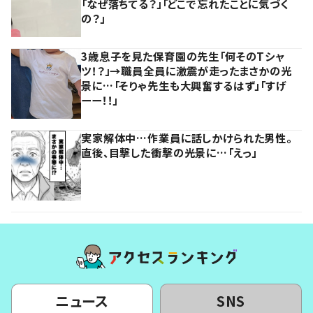
「なぜ落ちてる？」「どこで忘れたことに気づく
の？」
3歳息子を見た保育園の先生「何そのTシャ
ツ！？」→職員全員に激震が走ったまさかの光
景に…「そりゃ先生も大興奮するはず」「すげ
ーー！！」
実家解体中…作業員に話しかけられた男性。
直後、目撃した衝撃の光景に…「えっ」
ニュース
SNS