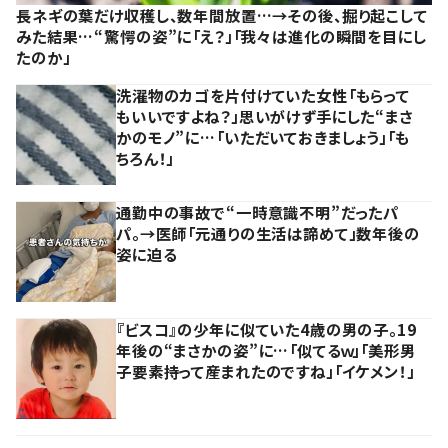
長ネギの葉だけ収穫し、数年間放置…→その後、掘り起こして
みた結果…“驚愕の姿”に「え？」「我々は進化の瞬間を目にし
たのか」
洗濯物のカゴを片付けていた女性「もらって
もいいですよね？」思いがけず手にした“まさ
かのモノ”に…「いただいておきましょう」「も
ちろん！」
通勤中の事故で“一時意識不明”だったパ
パ。→医師「元通りの生活は諦めて」数年後の
姿に迫る
『ビスコ』の少年に似ていた4歳の男の子。19
年後の“まさかの姿”に…「似てるｗ」「美形男
子要素持って産まれたのですね」「イケメン！」