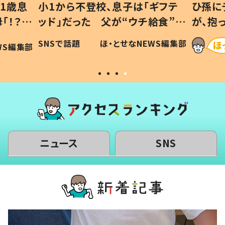
ギフテ
ひ孫にデレデレな80歳じいじ
給食”を
が、抱っこすると…ひ孫の反応に
和の親
「涙が出ました」「可愛くて仕方な
WS編集部
ほ・とせなNEWS編集部
い」
ニュース
SNS