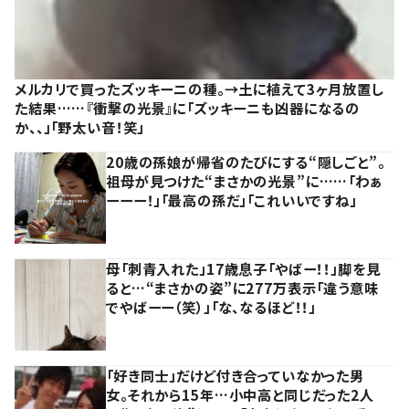
メルカリで買ったズッキーニの種。→土に植えて3ヶ月放置し
た結果……『衝撃の光景』に「ズッキーニも凶器になるの
か、、」「野太い音！笑」
20歳の孫娘が帰省のたびにする“隠しごと”。
祖母が見つけた“まさかの光景”に……「わぁ
ーーー！」「最高の孫だ」「これいいですね」
母「刺青入れた」17歳息子「やばー！！」脚を見
ると…“まさかの姿”に277万表示「違う意味
でやばーー（笑）」「な、なるほど！！」
「好き同士」だけど付き合っていなかった男
女。それから15年…小中高と同じだった2人