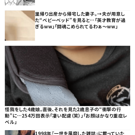
里帰り出産から帰宅した妻子。→夫が用意し
た“ベビーベッド”を見ると…「英才教育が過
ぎるww」「闘魂こめられてるわぁ～ww」
怪我をした4歳娘。直後、それを見た2歳息子の“衝撃の行
動”に…254万回表示「凄い配慮（笑）」「お顔はかなり重症レ
ベル」
1998年『一世を風靡した雑誌』に載っていた