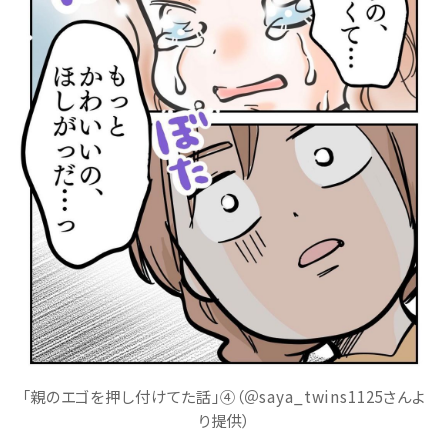
「親のエゴを押し付けてた話」④（＠saya_twins1125さんよ
り提供）