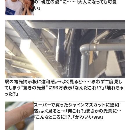
の“現在の姿”に……「大人になっても可愛
い」
駅の電光掲示板に違和感。→よく見ると……思わず二度見し
てしまう”驚きの光景”に93万表示「なんだこれ！？」「壊れちゃ
った？」
スーパーで買ったシャインマスカットに違和
感。よく見ると→「何これ？」まさかの光景に…
「こんなところに！？」「かわいいww」