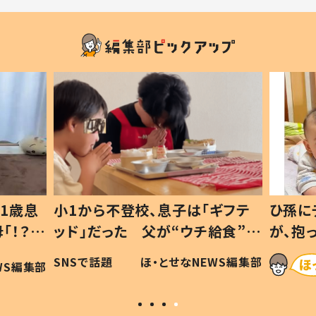
「ギフテ
ひ孫にデレデレな80歳じいじ
チ給食”を
が、抱っこすると…ひ孫の反応に
令和の親
「涙が出ました」「可愛くて仕方な
EWS編集部
ほ・とせなNEWS編集部
い」