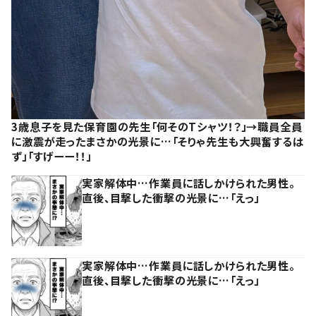
3歳息子を見た保育園の先生「何そのTシャツ！？」→職員全員
に激震が走ったまさかの光景に…「そりゃ先生も大興奮するは
ず」「すげーー！！」
実家解体中…作業員に話しかけられた男性。
直後、目撃した衝撃の光景に…「えっ」
実家解体中…作業員に話しかけられた男性。
直後、目撃した衝撃の光景に…「えっ」