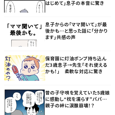
はじめて」息子の本音に驚き
息子からの「ママ聞いて」が最
後かも…と思った話に「分かり
ます」共感の声
保育園に灯油ポンプ持ち込ん
だ3歳息子→先生「それ使える
かも！」 柔軟な対応に驚き
昔の子守唄を覚えていた5歳娘
に感動し“枕を濡らす”パパ…
親子の絆に涙腺崩壊！？