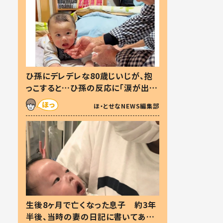
ひ孫にデレデレな80歳じいじが、抱
っこすると…ひ孫の反応に「涙が出ま
した」「可愛くて仕方ない」
ほ・とせなNEWS編集部
生後8ヶ月で亡くなった息子 約3年
半後、当時の妻の日記に書いてあっ