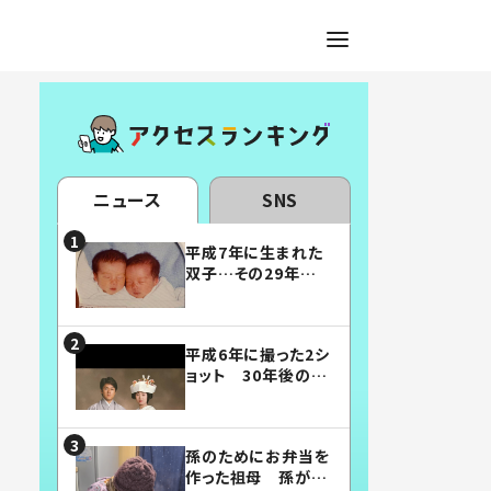
ニュース
SNS
平成7年に生まれた
双子…その29年後
の姿に「漫画みたい」
「素敵すぎる」
平成6年に撮った2シ
ョット 30年後の姿
に…「美男美女」「こ
んな夫婦になりた
い」
孫のためにお弁当を
作った祖母 孫が絶