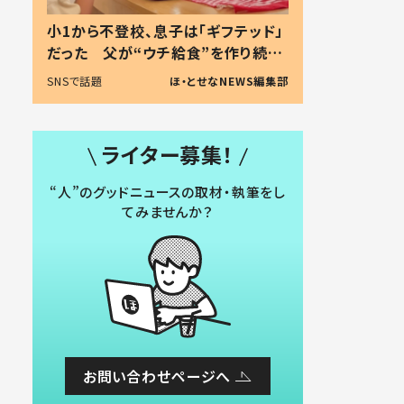
小1から不登校、息子は「ギフテッド」
だった 父が“ウチ給食”を作り続け
る理由とは #令和の親 #令和の子
SNSで話題
ほ・とせなNEWS編集部
ライター募集！
“人”のグッドニュースの取材・執筆をし
てみませんか？
お問い合わせページへ