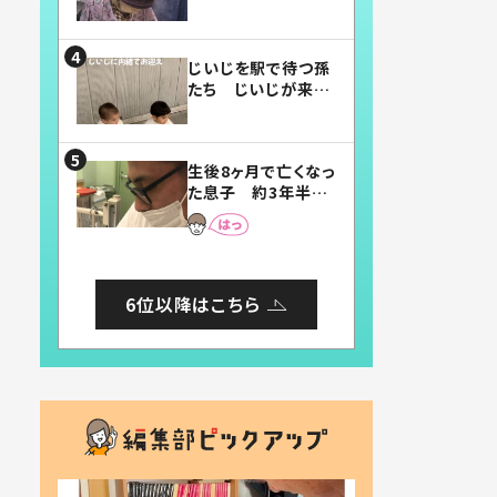
賛したお弁当に「美
味しそう」「お弁当す
ごい」
じいじを駅で待つ孫
たち じいじが来た
瞬間…！？「じいじイ
ケメン」「デレッデレ」
「嬉しくて可愛くてた
生後8ヶ月で亡くなっ
まらない」「幸せにな
た息子 約3年半
れる」
後、当時の妻の日記
に書いてあった本音
とは
6位以降はこちら