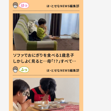
た本音とは
ほ・とせなNEWS編集部
ソファでおにぎりを食べる1歳息子
しかしよく見ると…母「！？」すべてを
察した母の投稿に「可愛いから許
ほ・とせなNEWS編集部
す！」「現行犯〜」