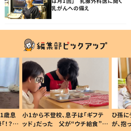
は月1回」 乳腺外科医に聞く
乳がんへの備え
1歳息
小1から不登校、息子は「ギフテ
ひ孫に
「！？」
ッド」だった 父が“ウチ給食”を
が、抱