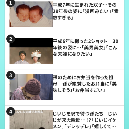
平成7年に生まれた双子…その
29年後の姿に「漫画みたい」「素
敵すぎる」
平成6年に撮った2ショット 30
年後の姿に…「美男美女」「こん
な夫婦になりたい」
孫のためにお弁当を作った祖
母 孫が絶賛したお弁当に「美
味しそう」「お弁当すごい」
じいじを駅で待つ孫たち じい
じが来た瞬間…！？「じいじイケ
メン」「デレッデレ」「嬉しくて可