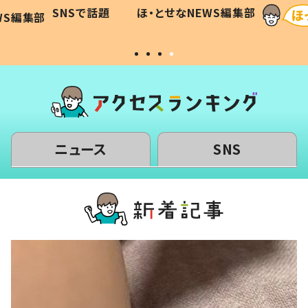
に「可愛
作り続ける理由とは #令和の親
「涙が
SNSで話題
ほ・とせなNEWS編集部
WS編集部
#令和の子
い」
ニュース
SNS