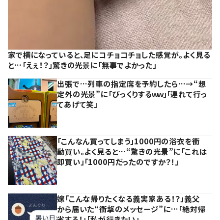
家で横になっていると、足にコチョコチョした感覚が。よく見る
と…「えぇ！？」驚きの光景に「無事でよかった」
出張で…列車の指定席を予約したら…→“想
定外の光景”に「びっくりするｗｗ」「連れて行っ
てあげて笑」
「こんなん買ってしまう」1000円の浴衣を衝
動買い。よく見ると…“驚きの光景”に「これは
即買い」「1000円だったのですか？！」
嫁「こんな帰りたくなる義実家ある！？」義父
から届いた“衝撃のメッセージ”に…「絶対帰
省する！」「私が行きたい」