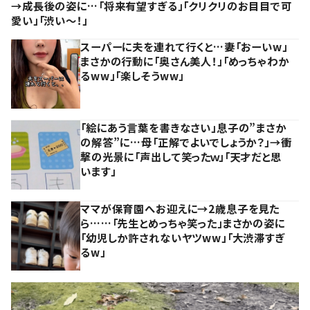
→成長後の姿に…「将来有望すぎる」「クリクリのお目目で可
愛い」「渋い～！」
スーパーに夫を連れて行くと…妻「おーいw」
まさかの行動に「奥さん美人！」「めっちゃわか
るww」「楽しそうww」
「絵にあう言葉を書きなさい」息子の”まさか
の解答”に…母「正解でよいでしょうか？」→衝
撃の光景に「声出して笑ったｗ」「天才だと思
います」
ママが保育園へお迎えに→2歳息子を見た
ら……「先生とめっちゃ笑った」まさかの姿に
「幼児しか許されないヤツww」「大渋滞すぎ
るw」