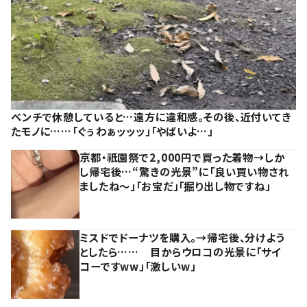
ベンチで休憩していると…遠方に違和感。その後、近付いてき
たモノに……「ぐぅわぁッッッ」「やばいよ…」
京都・祇園祭で2,000円で買った着物→しか
し帰宅後…“驚きの光景”に「良い買い物され
ましたね～」「お宝だ」「掘り出し物ですね」
ミスドでドーナツを購入。→帰宅後、分けよう
としたら…… 目からウロコの光景に「サイ
コーですww」「激しいw」