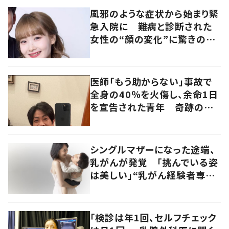
風邪のような症状から始まり緊
急入院に 難病と診断された
女性の“顔の変化”に驚きの
声 「可哀想と捉えないで」発
信した思いを聞いた
医師「もう助からない」事故で
全身の40％を火傷し、余命1日
を宣告された青年 奇跡の生
還と思いについて聞いた
シングルマザーになった途端、
乳がんが発覚 「挑んでいる姿
は美しい」“乳がん経験者専門
フォトサービス”を始める
「検診は年1回、セルフチェック