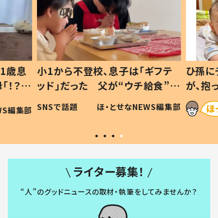
1歳息
小1から不登校、息子は「ギフテ
ひ孫に
「！？」
ッド」だった 父が“ウチ給食”を
が、抱
に「可愛
作り続ける理由とは #令和の親
「涙が
SNSで話題
ほ・とせなNEWS編集部
WS編集部
#令和の子
い」
ライター募集！
“人”のグッドニュースの取材・執筆をしてみませんか？