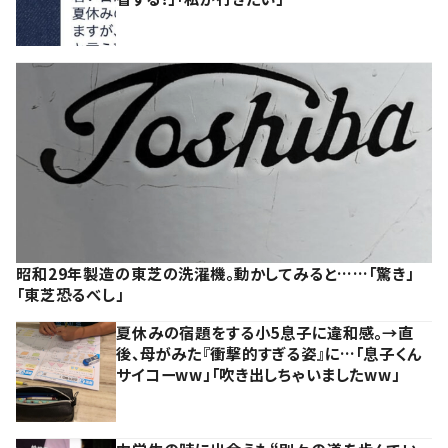
昭和29年製造の東芝の洗濯機。動かしてみると……「驚き」
「東芝恐るべし」
夏休みの宿題をする小5息子に違和感。→直
後、母がみた『衝撃的すぎる姿』に…「息子くん
サイコーww」「吹き出しちゃいましたww」