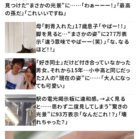
見つけた“まさかの光景”に……「わぁーーー！」「最高
の孫だ」「これいいですね」
母「刺青入れた」17歳息子「やばー！！」
脚を見ると…“まさかの姿”に277万表
示「違う意味でやばーー（笑）」「な、なる
ほど！！」
「好き同士」だけど付き合っていなかった
男女。それから15年…小中高と同じだっ
た2人の“現在の姿”に……「大人になっ
ても可愛い」
駅の電光掲示板に違和感。→よく見る
と……思わず二度見してしまう”驚きの
光景”に93万表示「なんだこれ！？」「壊
れちゃった？」