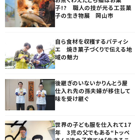
子!? 職人の技が光る工芸菓
子の生き物展 岡山市
自ら食材を収穫するパティシ
エ 焼き菓子づくりで伝える地
域の魅力
後継ぎのいないかりんとう屋
仕入れ先の孫夫婦が移住して
味を受け継ぐ
世界の子ども服を仕入れて17
年 3児の父でもある“トッペ