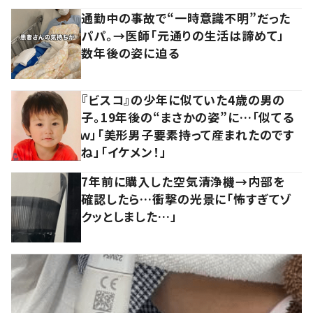
通勤中の事故で“一時意識不明”だった
パパ。→医師「元通りの生活は諦めて」
数年後の姿に迫る
『ビスコ』の少年に似ていた4歳の男の
子。19年後の“まさかの姿”に…「似てる
ｗ」「美形男子要素持って産まれたのです
ね」「イケメン！」
7年前に購入した空気清浄機→内部を
確認したら…衝撃の光景に「怖すぎてゾ
クッとしました…」