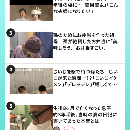
年後の姿に…「美男美女」「こん
な夫婦になりたい」
孫のためにお弁当を作った祖
母 孫が絶賛したお弁当に「美
味しそう」「お弁当すごい」
じいじを駅で待つ孫たち じい
じが来た瞬間…！？「じいじイケ
メン」「デレッデレ」「嬉しくて可
愛くてたまらない」「幸せになれ
る」
生後8ヶ月で亡くなった息子
約3年半後、当時の妻の日記に
書いてあった本音とは