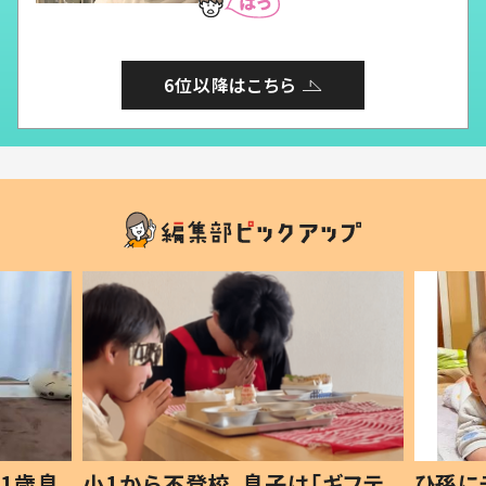
6位以降はこちら
1歳息
小1から不登校、息子は「ギフテ
ひ孫に