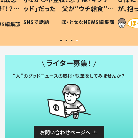
「！？」
ッド」だった 父が“ウチ給食”を
が、抱
に「可愛
作り続ける理由とは #令和の親
「涙が
SNSで話題
ほ・とせなNEWS編集部
WS編集部
#令和の子
い」
ライター募集！
“人”のグッドニュースの取材・執筆をしてみませんか？
お問い合わせページへ