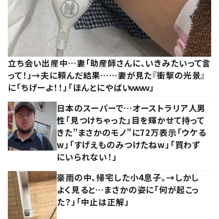
立ち会い出産中…妻「助産師さんに、いきみたいって言
って！」→夫に頼んだ結果……妻が見た『衝撃の光景』
に「ちげーよ！！」「ほんとにやばいｗｗｗ」
日本のスーパーで…オーストラリア人男
性「見つけちゃった」目を輝かせて持って
きた”まさかのモノ”に72万表示「ウケる
w」「すげえものみつけたねw」「買わず
にいられない！」
豪雨の中、帰宅した小4息子。→しかし
よく見ると…まさかの姿に「何が起こっ
た？」「中止は正解」