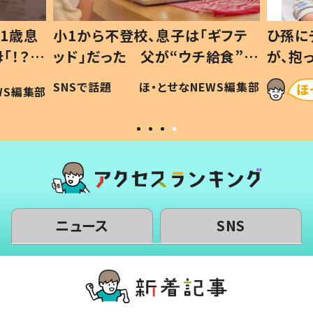
1歳息
小1から不登校、息子は「ギフテ
ひ孫に
「！？」
ッド」だった 父が“ウチ給食”を
が、抱
に「可愛
作り続ける理由とは #令和の親
「涙が
SNSで話題
ほ・とせなNEWS編集部
WS編集部
#令和の子
い」
ニュース
SNS