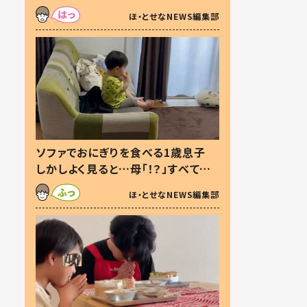
た本音とは
ほ・とせなNEWS編集部
ソファでおにぎりを食べる1歳息子
しかしよく見ると…母「！？」すべてを
察した母の投稿に「可愛いから許
ほ・とせなNEWS編集部
す！」「現行犯〜」