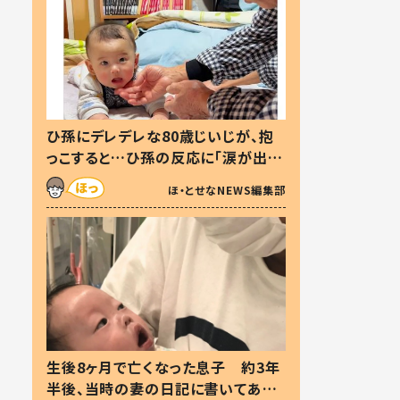
ひ孫にデレデレな80歳じいじが、抱
っこすると…ひ孫の反応に「涙が出ま
した」「可愛くて仕方ない」
ほ・とせなNEWS編集部
生後8ヶ月で亡くなった息子 約3年
半後、当時の妻の日記に書いてあっ