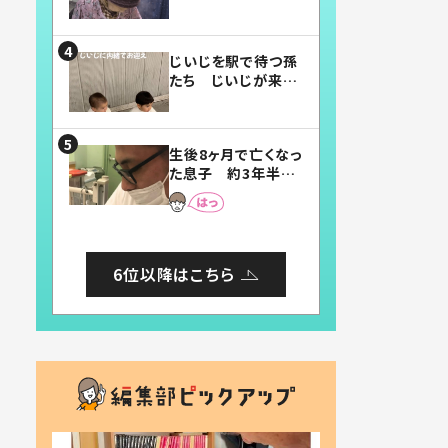
賛したお弁当に「美
味しそう」「お弁当す
ごい」
じいじを駅で待つ孫
たち じいじが来た
瞬間…！？「じいじイ
ケメン」「デレッデレ」
「嬉しくて可愛くてた
生後8ヶ月で亡くなっ
まらない」「幸せにな
た息子 約3年半
れる」
後、当時の妻の日記
に書いてあった本音
とは
6位以降はこちら