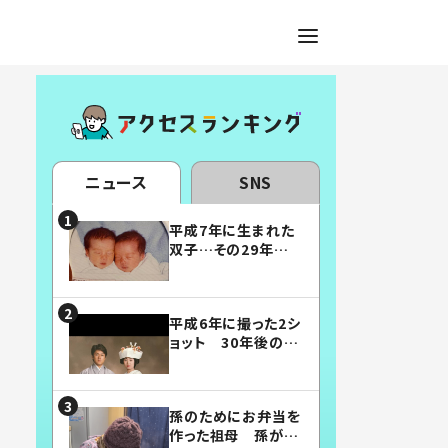
ニュース
SNS
平成7年に生まれた
双子…その29年後
の姿に「漫画みたい」
「素敵すぎる」
平成6年に撮った2シ
ョット 30年後の姿
に…「美男美女」「こ
んな夫婦になりた
い」
孫のためにお弁当を
作った祖母 孫が絶