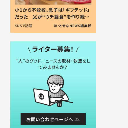
小1から不登校、息子は「ギフテッド」
だった 父が“ウチ給食”を作り続け
る理由とは #令和の親 #令和の子
SNSで話題
ほ・とせなNEWS編集部
ライター募集！
“人”のグッドニュースの取材・執筆をし
てみませんか？
お問い合わせページへ