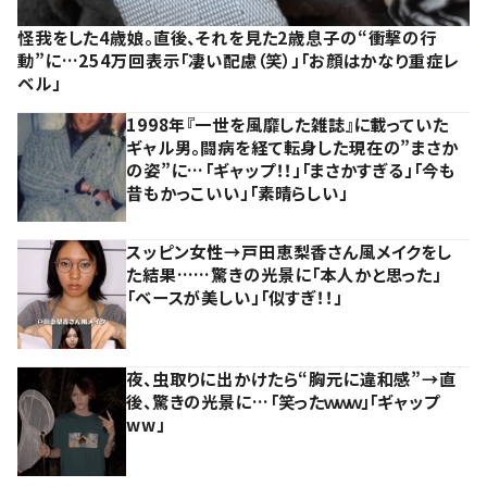
怪我をした4歳娘。直後、それを見た2歳息子の“衝撃の行
動”に…254万回表示「凄い配慮（笑）」「お顔はかなり重症レ
ベル」
1998年『一世を風靡した雑誌』に載っていた
ギャル男。闘病を経て転身した現在の”まさか
の姿”に…「ギャップ！！」「まさかすぎる」「今も
昔もかっこいい」「素晴らしい」
スッピン女性→戸田恵梨香さん風メイクをし
た結果……驚きの光景に「本人かと思った」
「ベースが美しい」「似すぎ！！」
夜、虫取りに出かけたら“胸元に違和感”→直
後、驚きの光景に…「笑ったｗｗｗ」「ギャップ
ww」