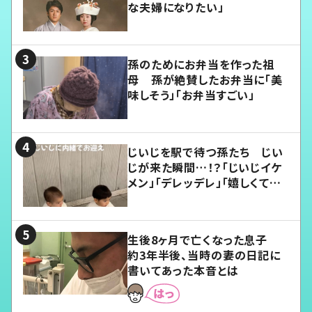
な夫婦になりたい」
孫のためにお弁当を作った祖
母 孫が絶賛したお弁当に「美
味しそう」「お弁当すごい」
じいじを駅で待つ孫たち じい
じが来た瞬間…！？「じいじイケ
メン」「デレッデレ」「嬉しくて可
愛くてたまらない」「幸せになれ
る」
生後8ヶ月で亡くなった息子
約3年半後、当時の妻の日記に
書いてあった本音とは