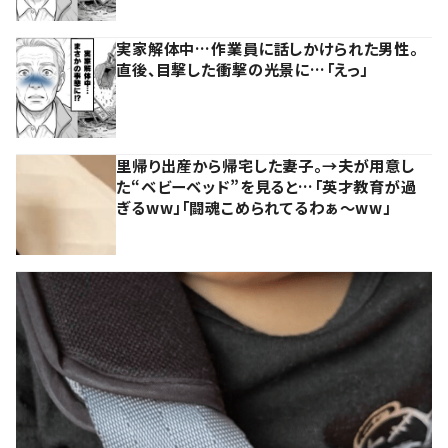
実家解体中…作業員に話しかけられた男性。
直後、目撃した衝撃の光景に…「えっ」
里帰り出産から帰宅した妻子。→夫が用意し
た“ベビーベッド”を見ると…「英才教育が過
ぎるww」「闘魂こめられてるわぁ～ww」