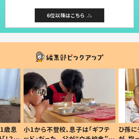
6位以降はこちら
ら不登校、息子は「ギフテ
ひ孫にデレデレな80歳
だった 父が“ウチ給食”を
が、抱っこすると…ひ