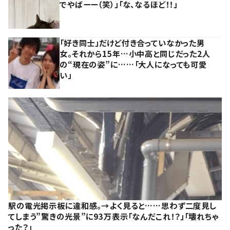
でやばーー（笑）」「な、なるほど！！」
「好き同士」だけど付き合っていなかった男
女。それから15年…小中高と同じだった2人
の“現在の姿”に……「大人になっても可愛
い」
駅の電光掲示板に違和感。→よく見ると……思わず二度見し
てしまう”驚きの光景”に93万表示「なんだこれ！？」「壊れちゃ
った？」