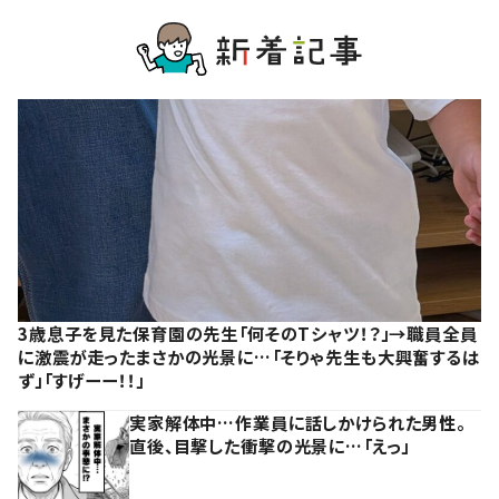
3歳息子を見た保育園の先生「何そのTシャツ！？」→職員全員
に激震が走ったまさかの光景に…「そりゃ先生も大興奮するは
ず」「すげーー！！」
実家解体中…作業員に話しかけられた男性。
直後、目撃した衝撃の光景に…「えっ」