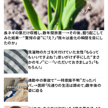
長ネギの葉だけ収穫し、数年間放置…→その後、掘り起こして
みた結果…“驚愕の姿”に「え？」「我々は進化の瞬間を目にし
たのか」
洗濯物のカゴを片付けていた女性「もらって
もいいですよね？」思いがけず手にした“まさ
かのモノ”に…「いただいておきましょう」「も
ちろん！」
通勤中の事故で“一時意識不明”だったパ
パ。→医師「元通りの生活は諦めて」数年後の
姿に迫る