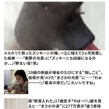
メルカリで買ったズッキーニの種。→土に植えて3ヶ月放置し
た結果……『衝撃の光景』に「ズッキーニも凶器になるの
か、、」「野太い音！笑」
20歳の孫娘が帰省のたびにする“隠しごと”。
祖母が見つけた“まさかの光景”に……「わぁ
ーーー！」「最高の孫だ」「これいいですね」
母「刺青入れた」17歳息子「やばー！！」脚を見
ると…“まさかの姿”に277万表示「違う意味