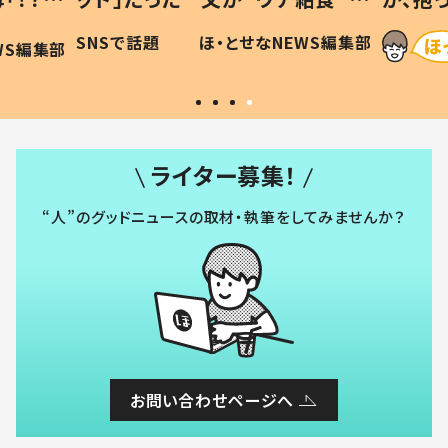
ける理由とは #令和の親
「涙が出ました」「可愛
話題
ほ・とせなNEWS編集部
ほ・とせなN
の子
い」
ライター募集！
“人”のグッドニュースの取材・執筆をしてみませんか？
お問い合わせページへ