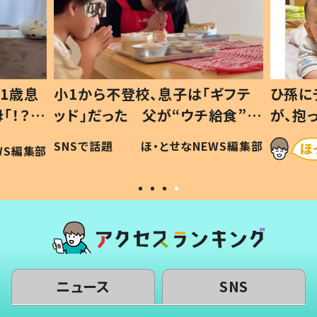
「ギフテ
ひ孫にデレデレな80歳じいじ
チ給食”を
が、抱っこすると…ひ孫の反応に
令和の親
「涙が出ました」「可愛くて仕方な
NEWS編集部
ほ・とせなNEWS編集部
い」
ニュース
SNS