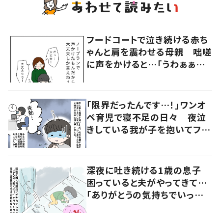
フードコートで泣き続ける赤ち
ゃんと肩を震わせる母親 咄嗟
に声をかけると…「うわぁぁぁ」
大声で泣く母親に共感の声
「限界だったんです…！」ワンオ
ペ育児で寝不足の日々 夜泣
きしている我が子を抱いてファ
ミレスに入ると、店員さんの神
対応に感動…！
深夜に吐き続ける1歳の息子
困っていると夫がやってきて…
「ありがとうの気持ちでいっぱ
いです」