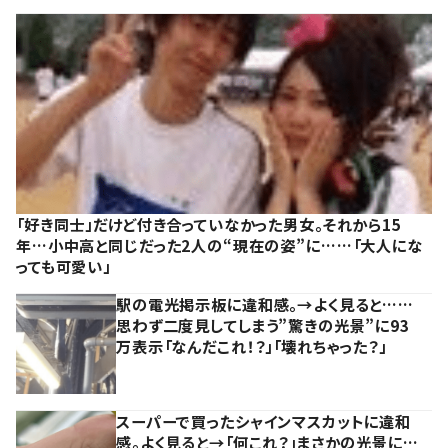
「好き同士」だけど付き合っていなかった男女。それから15
年…小中高と同じだった2人の“現在の姿”に……「大人にな
っても可愛い」
駅の電光掲示板に違和感。→よく見ると……
思わず二度見してしまう”驚きの光景”に93
万表示「なんだこれ！？」「壊れちゃった？」
スーパーで買ったシャインマスカットに違和
感。よく見ると→「何これ？」まさかの光景に…