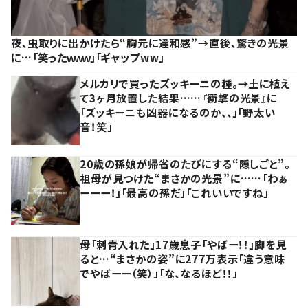
夜、虫取りに出かけたら“胸元に違和感”→直後、驚きの光景
に…「笑ったｗｗｗ」「ギャップww」
メルカリで買ったズッキーニの種。→土に植え
て3ヶ月放置した結果……『衝撃の光景』に
「ズッキーニも凶器になるのか、、」「野太い
音！笑」
20歳の孫娘が帰省のたびにする“隠しごと”。
祖母が見つけた“まさかの光景”に……「わぁ
ーーー！」「最高の孫だ」「これいいですね」
母「刺青入れた」17歳息子「やばー！！」脚を見
ると…“まさかの姿”に277万表示「違う意味
でやばーー（笑）」「な、なるほど！！」