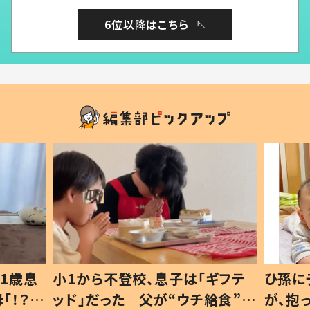
6位以降はこちら
1歳息
小1から不登校、息子は「ギフテ
ひ孫に
「！？」
ッド」だった 父が“ウチ給食”を
が、抱