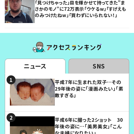
「見つけちゃった」目を輝かせて持ってきた”ま
さかのモノ”に72万表示「ウケるw」「すげえも
のみつけたねw」「買わずにいられない！」
ニュース
SNS
平成7年に生まれた双子…その
29年後の姿に「漫画みたい」「素
敵すぎる」
平成6年に撮った2ショット 30
年後の姿に…「美男美女」「こん
な夫婦になりたい」