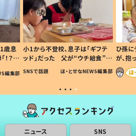
1歳息
小1から不登校、息子は「ギフテ
ひ孫に
「！？」
ッド」だった 父が“ウチ給食”を
が、抱
に「可愛
作り続ける理由とは #令和の親
「涙が
SNSで話題
ほ・とせなNEWS編集部
WS編集部
#令和の子
い」
ニュース
SNS