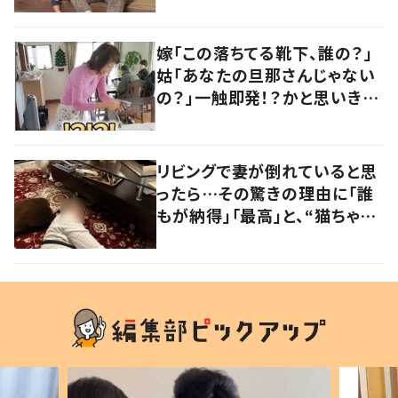
に「口悪いけど可愛い」の声
嫁「この落ちてる靴下、誰の？」
姑「あなたの旦那さんじゃない
の？」一触即発！？かと思いき
や…持ち主が判明し「声だして
大爆笑しちゃった」
リビングで妻が倒れていると思
ったら…その驚きの理由に「誰
もが納得」「最高」と、“猫ちゃん
好きユーザー”からの共感集ま
る！