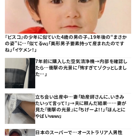
『ビスコ』の少年に似ていた4歳の男の子。19年後の“まさか
の姿”に…「似てるｗ」「美形男子要素持って産まれたのです
ね」「イケメン！」
7年前に購入した空気清浄機→内部を確認し
たら…衝撃の光景に「怖すぎてゾクッとしまし
た…」
立ち会い出産中…妻「助産師さんに、いきみ
たいって言って！」→夫に頼んだ結果……妻が
見た『衝撃の光景』に「ちげーよ！！」「ほんとに
やばいｗｗｗ」
日本のスーパーで…オーストラリア人男性