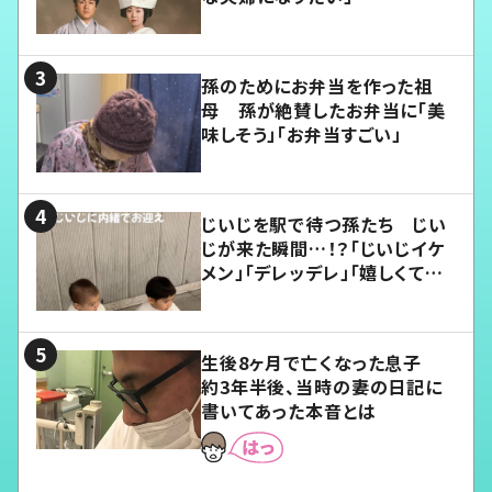
孫のためにお弁当を作った祖
母 孫が絶賛したお弁当に「美
味しそう」「お弁当すごい」
じいじを駅で待つ孫たち じい
じが来た瞬間…！？「じいじイケ
メン」「デレッデレ」「嬉しくて可
愛くてたまらない」「幸せになれ
る」
生後8ヶ月で亡くなった息子
約3年半後、当時の妻の日記に
書いてあった本音とは