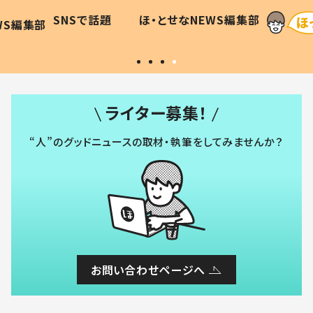
に「可愛
作り続ける理由とは #令和の親
「涙が
SNSで話題
ほ・とせなNEWS編集部
WS編集部
#令和の子
い」
ライター募集！
“人”のグッドニュースの取材・執筆をしてみませんか？
お問い合わせページへ