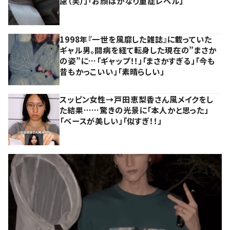
慮（笑）」「お顔はかなり重症レベル」
1998年『一世を風靡した雑誌』に載っていた
ギャル男。闘病を経て転身した現在の”まさか
の姿”に…「ギャップ！！」「まさかすぎる」「今も
昔もかっこいい」「素晴らしい」
スッピン女性→戸田恵梨香さん風メイクをし
た結果……驚きの光景に「本人かと思った」
「ベースが美しい」「似すぎ！！」