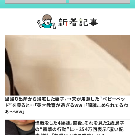
里帰り出産から帰宅した妻子。→夫が用意した“ベビーベッ
ド”を見ると…「英才教育が過ぎるww」「闘魂こめられてるわ
ぁ～ww」
怪我をした4歳娘。直後、それを見た2歳息子
の“衝撃の行動”に…254万回表示「凄い配