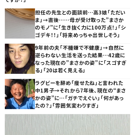
担任の先生との面談前…高3娘「ただい
ま」→直後……母が受け取った”まさか
のモノ”に「生き抜く力に100万点！」「シ
ゴデキ！！」「将来めっちゃ出世しそう」
9年前の夫「不機嫌で不健康」→自然に
逆らわない生活を送った結果…42歳に
なった現在の”まさかの姿”に「スゴすぎ
る」「20は若く見える」
ラグビーを辞め「痩せたね」と言われた
中1男子→それから7年後、現在の“まさ
かの姿”に…「ガチでえぐい」「何があっ
たの？」「雰囲気変わりすぎ」