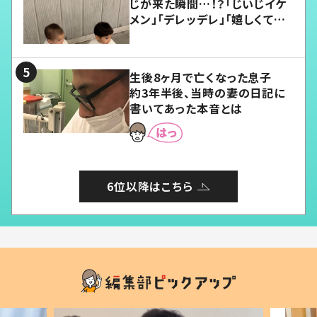
じが来た瞬間…！？「じいじイケ
メン」「デレッデレ」「嬉しくて可
愛くてたまらない」「幸せになれ
る」
生後8ヶ月で亡くなった息子
約3年半後、当時の妻の日記に
書いてあった本音とは
6位以降はこちら