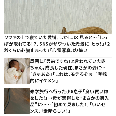
ソファの上で寝ていた愛猫。しかしよく見ると…「しっ
ぽが取れてる！？」SNSがザワついた光景に「ヒッ！」「2
秒くらい心臓止まった」「心霊写真より怖い」
周囲に「男前ですね」と言われていた赤
ちゃん。成長した現在、まさかの姿に…
「きゃああ」「これは、モテるぞぉ」「客観
的にイケメン」
修学旅行へ行った小6息子「良い買い物
をした！」→母が驚愕した“まさかの購入
品”に……「初めて見ました！」「いいセ
ンス」「素晴らしい！」