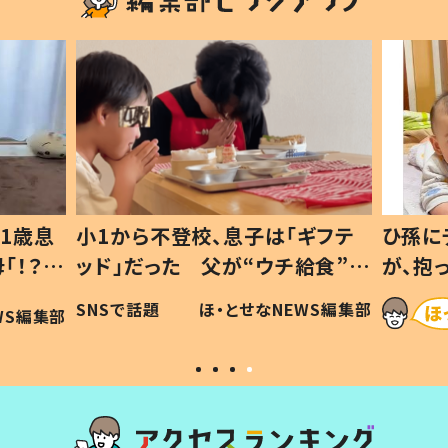
1歳息
小1から不登校、息子は「ギフテ
ひ孫に
「！？」
ッド」だった 父が“ウチ給食”を
が、抱
に「可愛
作り続ける理由とは #令和の親
「涙が
SNSで話題
ほ・とせなNEWS編集部
WS編集部
#令和の子
い」