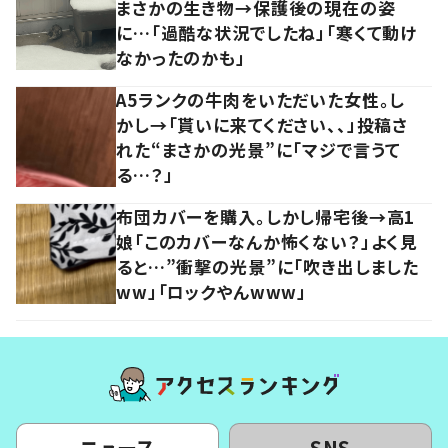
まさかの生き物→保護後の現在の姿
に…「過酷な状況でしたね」「寒くて動け
なかったのかも」
A5ランクの牛肉をいただいた女性。し
かし→「貰いに来てください、、」投稿さ
れた“まさかの光景”に「マジで言うて
る…？」
布団カバーを購入。しかし帰宅後→高1
娘「このカバーなんか怖くない？」よく見
ると…”衝撃の光景”に「吹き出しました
ww」「ロックやんwww」
ニュース
SNS