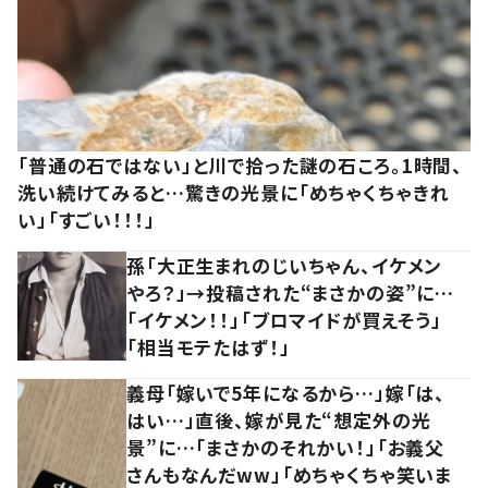
「普通の石ではない」と川で拾った謎の石ころ。1時間、
洗い続けてみると…驚きの光景に「めちゃくちゃきれ
い」「すごい！！！」
孫「大正生まれのじいちゃん、イケメン
やろ？」→投稿された“まさかの姿”に…
「イケメン！！」「ブロマイドが買えそう」
「相当モテたはず！」
義母「嫁いで5年になるから…」嫁「は、
はい…」直後、嫁が見た“想定外の光
景”に…「まさかのそれかい！」「お義父
さんもなんだww」「めちゃくちゃ笑いま