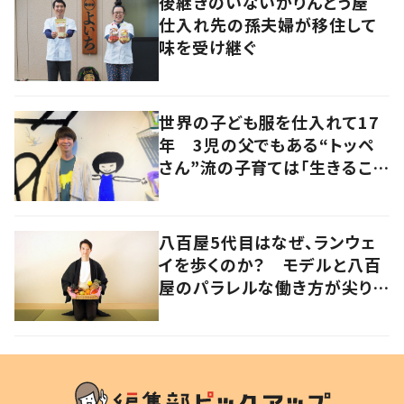
後継ぎのいないかりんとう屋
仕入れ先の孫夫婦が移住して
味を受け継ぐ
世界の子ども服を仕入れて17
年 3児の父でもある“トッペ
さん”流の子育ては「生きること
を楽しむ」を大切に
八百屋5代目はなぜ、ランウェ
イを歩くのか？ モデルと八百
屋のパラレルな働き方が尖り続
けたい生き方の答え