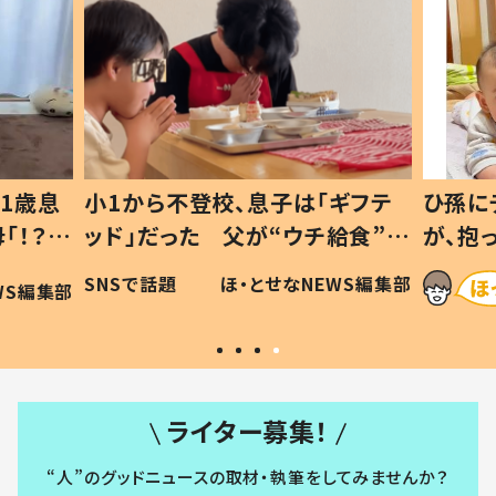
1歳息
小1から不登校、息子は「ギフテ
ひ孫に
「！？」
ッド」だった 父が“ウチ給食”を
が、抱
に「可愛
作り続ける理由とは #令和の親
「涙が
SNSで話題
ほ・とせなNEWS編集部
WS編集部
#令和の子
い」
ライター募集！
“人”のグッドニュースの取材・執筆をしてみませんか？