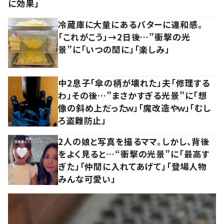
に効果」
冷蔵庫に大量にあるバターに違和感。
「これがこう」→2日後…”衝撃の光
景”に「いつの間に」「楽しみ」
中2息子「傘の柄が壊れた」夫「修理する
わ」その後…”まさかすぎる光景”に「想
像の斜め上だったｗ」「魔改造やｗ」「むし
ろ盗難防止」
2人の娘と写真を撮るママ。しかし、背後
をよく見ると…“衝撃の光景”に「最高す
ぎた」「仲間に入れてあげて」「登場人物
みんな可愛い」