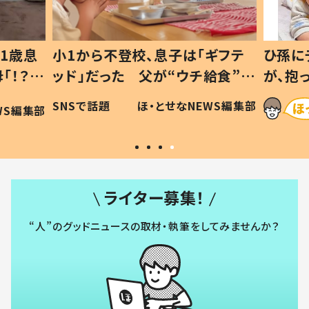
ギフテ
ひ孫にデレデレな80歳じいじ
給食”を
が、抱っこすると…ひ孫の反応に
和の親
「涙が出ました」「可愛くて仕方な
WS編集部
ほ・とせなNEWS編集部
い」
ライター募集！
“人”のグッドニュースの取材・執筆をしてみませんか？