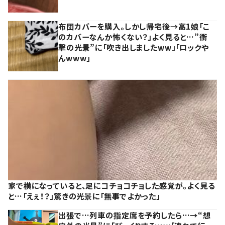
布団カバーを購入。しかし帰宅後→高1娘「こ
のカバーなんか怖くない？」よく見ると…”衝
撃の光景”に「吹き出しましたww」「ロックや
んwww」
家で横になっていると、足にコチョコチョした感覚が。よく見る
と…「えぇ！？」驚きの光景に「無事でよかった」
出張で…列車の指定席を予約したら…→“想