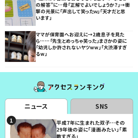
の解答”に…母「正解でよいでしょうか？」→衝
撃の光景に「声出して笑ったｗ」「天才だと思
います」
ママが保育園へお迎えに→2歳息子を見た
ら……「先生とめっちゃ笑った」まさかの姿に
「幼児しか許されないヤツww」「大渋滞すぎ
るw」
ニュース
SNS
平成7年に生まれた双子…その
29年後の姿に「漫画みたい」「素
敵すぎる」