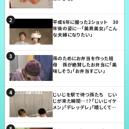
平成6年に撮った2ショット 30
年後の姿に…「美男美女」「こん
な夫婦になりたい」
孫のためにお弁当を作った祖
母 孫が絶賛したお弁当に「美
味しそう」「お弁当すごい」
じいじを駅で待つ孫たち じい
じが来た瞬間…！？「じいじイケ
メン」「デレッデレ」「嬉しくて可
愛くてたまらない」「幸せになれ
る」