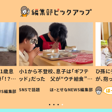
ギフテ
ひ孫にデレデレな80歳じいじ
給食”を
が、抱っこすると…ひ孫の反応に
和の親
「涙が出ました」「可愛くて仕方な
WS編集部
ほ・とせなNEWS編集部
い」