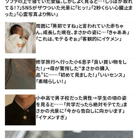
ソファの上で寝ていた愛猫。しかしよく見ると…「しっぽが取れ
てる！？」SNSがザワついた光景に「ヒッ！」「2秒くらい心臓止ま
った」「心霊写真より怖い」
周囲に「男前ですね」と言われていた赤ちゃ
ん。成長した現在、まさかの姿に…「きゃああ」
「これは、モテるぞぉ」「客観的にイケメン」
修学旅行へ行った小6息子「良い買い物をし
た！」→母が驚愕した“まさかの購入
品”に……「初めて見ました！」「いいセンス」
「素晴らしい！」
小中高で男子校だった男性→学生の頃の姿
を見ると……「共学だったら絶対モテてた」ま
さかの光景に「今から告白しに向かいます」
「イケメンすぎ」