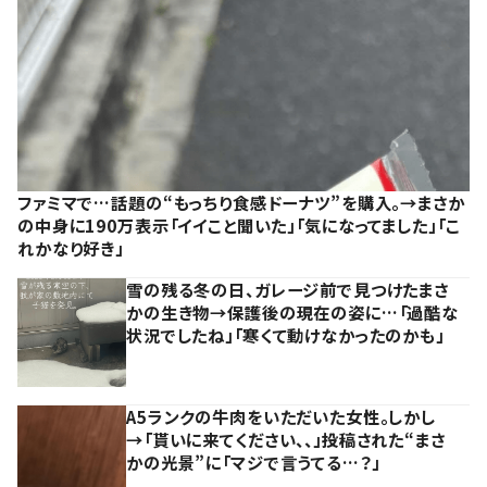
ファミマで…話題の“もっちり食感ドーナツ”を購入。→まさか
の中身に190万表示「イイこと聞いた」「気になってました」「こ
れかなり好き」
雪の残る冬の日、ガレージ前で見つけたまさ
かの生き物→保護後の現在の姿に…「過酷な
状況でしたね」「寒くて動けなかったのかも」
A5ランクの牛肉をいただいた女性。しかし
→「貰いに来てください、、」投稿された“まさ
かの光景”に「マジで言うてる…？」