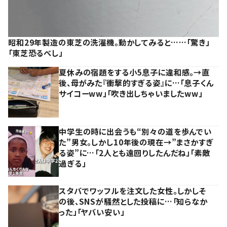
昭和29年製造の東芝の洗濯機。動かしてみると……「驚き」
「東芝恐るべし」
夏休みの宿題をする小5息子に違和感。→直
後、母がみた『衝撃的すぎる姿』に…「息子くん
サイコーww」「吹き出しちゃいましたww」
中学生の時に出会うも“別々の道を歩んでい
た”男女。しかし10年後の現在→”まさかすぎ
る姿”に…「2人とも遠回りしたんだね」「素敵
過ぎる」
スタバでワッフルを注文した女性。しかしそ
の後、SNSが騒然とした投稿に…「知らなか
った」「ヤバい安い」