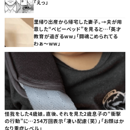
「えっ」
里帰り出産から帰宅した妻子。→夫が用
意した“ベビーベッド”を見ると…「英才
教育が過ぎるww」「闘魂こめられてる
わぁ～ww」
怪我をした4歳娘。直後、それを見た2歳息子の“衝撃
の行動”に…254万回表示「凄い配慮（笑）」「お顔はか
なり重症レベル」