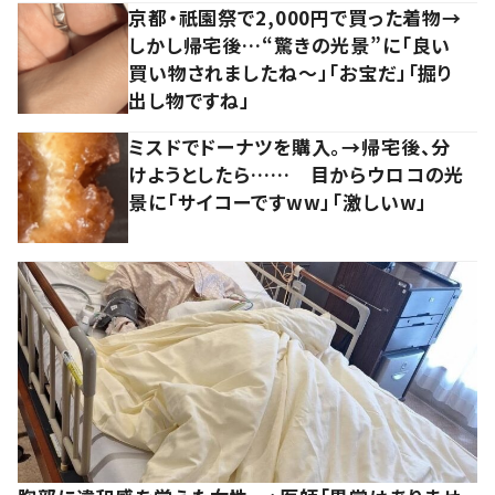
京都・祇園祭で2,000円で買った着物→
しかし帰宅後…“驚きの光景”に「良い
買い物されましたね～」「お宝だ」「掘り
出し物ですね」
ミスドでドーナツを購入。→帰宅後、分
けようとしたら…… 目からウロコの光
景に「サイコーですww」「激しいw」