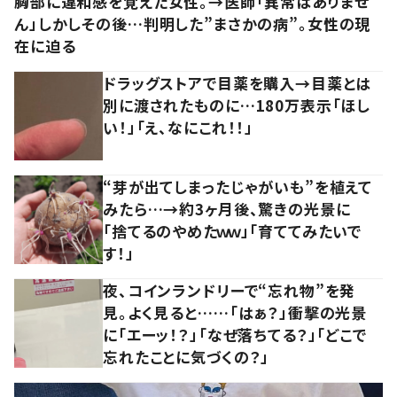
胸部に違和感を覚えた女性。→医師「異常はありませ
ん」しかしその後…判明した”まさかの病”。女性の現
在に迫る
ドラッグストアで目薬を購入→目薬とは
別に渡されたものに…180万表示「ほし
い！」「え、なにこれ！！」
“芽が出てしまったじゃがいも”を植えて
みたら…→約3ヶ月後、驚きの光景に
「捨てるのやめたｗｗ」「育ててみたいで
す！」
夜、コインランドリーで“忘れ物”を発
見。よく見ると……「はぁ？」衝撃の光景
に「エーッ！？」「なぜ落ちてる？」「どこで
忘れたことに気づくの？」