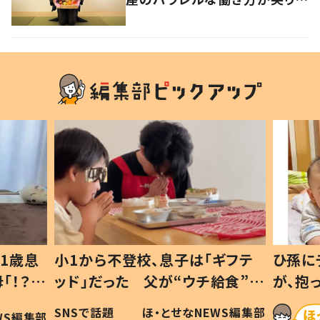
けたい生き方の答え
1歳息
小1から不登校、息子は「ギフテ
ひ孫に
「！？」
ッド」だった 父が“ウチ給食”を
が、抱
に「可愛
作り続ける理由とは #令和の親
「涙が
SNSで話題
ほ・とせなNEWS編集部
WS編集部