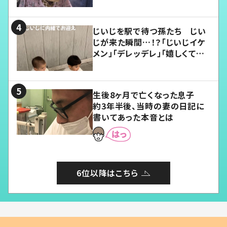
じいじを駅で待つ孫たち じい
じが来た瞬間…！？「じいじイケ
メン」「デレッデレ」「嬉しくて可
愛くてたまらない」「幸せになれ
る」
生後8ヶ月で亡くなった息子
約3年半後、当時の妻の日記に
書いてあった本音とは
6位以降はこちら