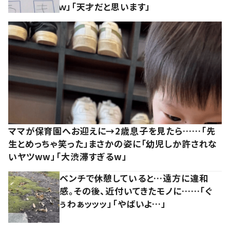
ｗ」「天才だと思います」
ママが保育園へお迎えに→2歳息子を見たら……「先
生とめっちゃ笑った」まさかの姿に「幼児しか許されな
いヤツww」「大渋滞すぎるw」
ベンチで休憩していると…遠方に違和
感。その後、近付いてきたモノに……「ぐ
ぅわぁッッッ」「やばいよ…」