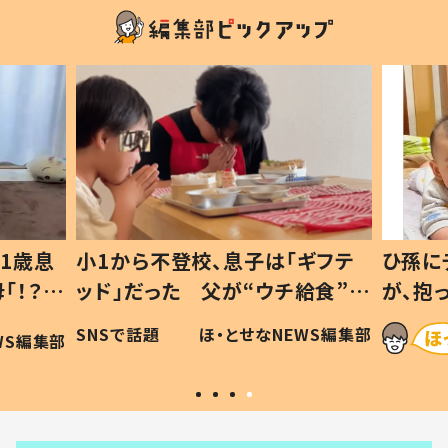
1歳息
小1から不登校、息子は「ギフテ
ひ孫に
「！？」
ッド」だった 父が“ウチ給食”を
が、抱
に「可愛
作り続ける理由とは #令和の親
「涙が
SNSで話題
ほ・とせなNEWS編集部
WS編集部
#令和の子
い」