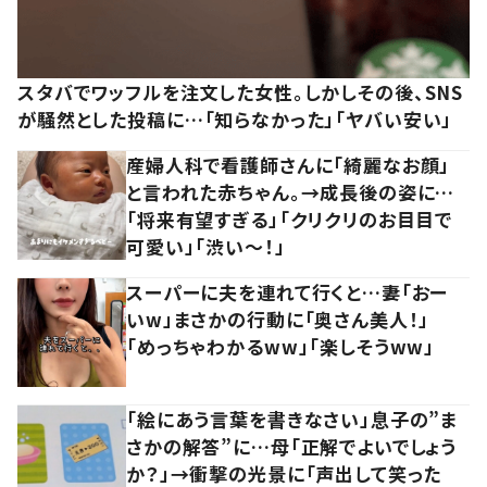
スタバでワッフルを注文した女性。しかしその後、SNS
が騒然とした投稿に…「知らなかった」「ヤバい安い」
産婦人科で看護師さんに「綺麗なお顔」
と言われた赤ちゃん。→成長後の姿に…
「将来有望すぎる」「クリクリのお目目で
可愛い」「渋い～！」
スーパーに夫を連れて行くと…妻「おー
いw」まさかの行動に「奥さん美人！」
「めっちゃわかるww」「楽しそうww」
「絵にあう言葉を書きなさい」息子の”ま
さかの解答”に…母「正解でよいでしょう
か？」→衝撃の光景に「声出して笑った