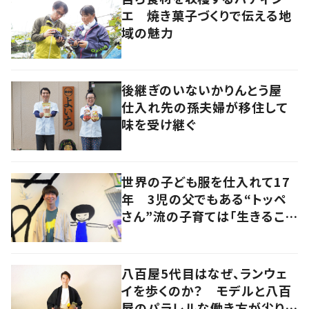
エ 焼き菓子づくりで伝える地
域の魅力
後継ぎのいないかりんとう屋
仕入れ先の孫夫婦が移住して
味を受け継ぐ
世界の子ども服を仕入れて17
年 3児の父でもある“トッペ
さん”流の子育ては「生きること
を楽しむ」を大切に
八百屋5代目はなぜ、ランウェ
イを歩くのか？ モデルと八百
屋のパラレルな働き方が尖り続