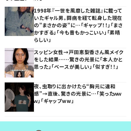
1998年『一世を風靡した雑誌』に載って
いたギャル男。闘病を経て転身した現在
の”まさかの姿”に…「ギャップ！！」「まさ
かすぎる」「今も昔もかっこいい」「素晴
らしい」
スッピン女性→戸田恵梨香さん風メイク
をした結果……驚きの光景に「本人かと
思った」「ベースが美しい」「似すぎ！！」
夜、虫取りに出かけたら“胸元に違和
感”→直後、驚きの光景に…「笑ったｗｗ
ｗ」「ギャップww」