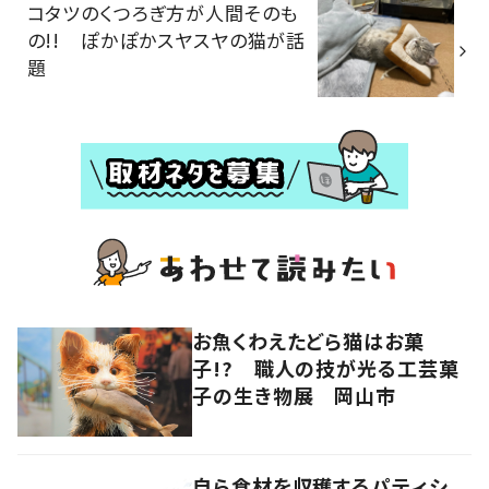
コタツのくつろぎ方が人間そのも
の!! ぽかぽかスヤスヤの猫が話
題
お魚くわえたどら猫はお菓
子!? 職人の技が光る工芸菓
子の生き物展 岡山市
自ら食材を収穫するパティシ