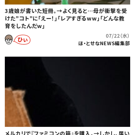
3歳娘が書いた短冊。→よく見ると…母が衝撃を受
けた”コト”に「えー！」「レアすぎるww」「どんな教
育をしたんだw」
07/22（水）
ほ・とせなNEWS編集部
メルカリで『ファミコンの箱』を購入。→しかし、届い