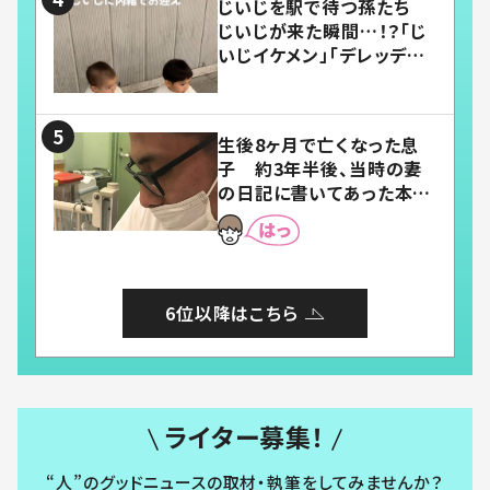
じいじを駅で待つ孫たち
じいじが来た瞬間…！？「じ
いじイケメン」「デレッデレ」
「嬉しくて可愛くてたまらな
い」「幸せになれる」
生後8ヶ月で亡くなった息
子 約3年半後、当時の妻
の日記に書いてあった本音
とは
6位以降はこちら
ライター募集！
“人”のグッドニュースの取材・執筆をしてみませんか？