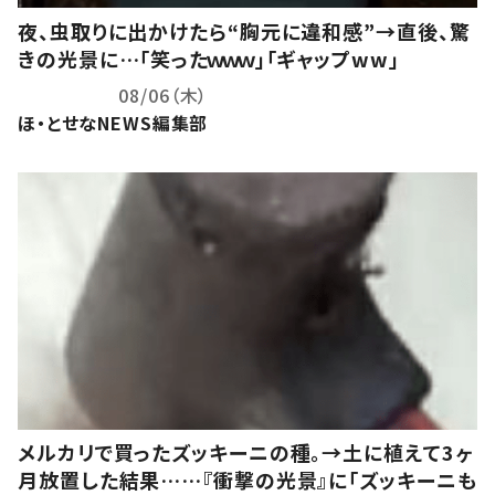
夜、虫取りに出かけたら“胸元に違和感”→直後、驚
きの光景に…「笑ったｗｗｗ」「ギャップww」
08/06（木）
ほ・とせなNEWS編集部
メルカリで買ったズッキーニの種。→土に植えて3ヶ
月放置した結果……『衝撃の光景』に「ズッキーニも