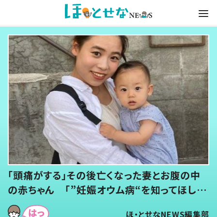
ひ孫にデレデレな80歳じいじが、抱っこする
と…ひ孫の反応に「涙が出ました」「可愛くて仕
方ない」
ほ・とせなNEWS編集部