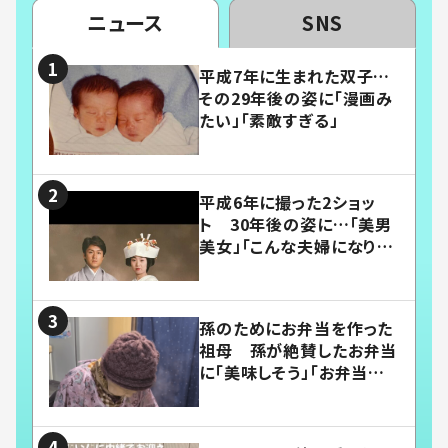
ニュース
SNS
平成7年に生まれた双子…
その29年後の姿に「漫画み
たい」「素敵すぎる」
平成6年に撮った2ショッ
ト 30年後の姿に…「美男
美女」「こんな夫婦になりた
い」
孫のためにお弁当を作った
祖母 孫が絶賛したお弁当
に「美味しそう」「お弁当すご
い」