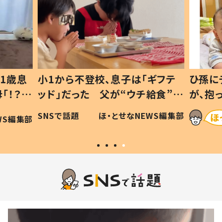
ギフテ
ひ孫にデレデレな80歳じいじ
給食”を
が、抱っこすると…ひ孫の反応に
和の親
「涙が出ました」「可愛くて仕方な
WS編集部
ほ・とせなNEWS編集部
い」