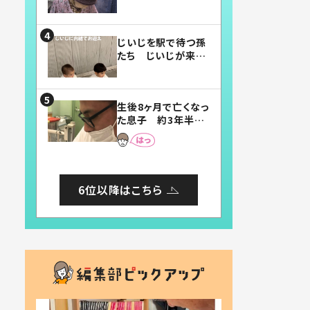
賛したお弁当に「美
味しそう」「お弁当す
ごい」
じいじを駅で待つ孫
たち じいじが来た
瞬間…！？「じいじイ
ケメン」「デレッデレ」
「嬉しくて可愛くてた
生後8ヶ月で亡くなっ
まらない」「幸せにな
た息子 約3年半
れる」
後、当時の妻の日記
に書いてあった本音
とは
6位以降はこちら