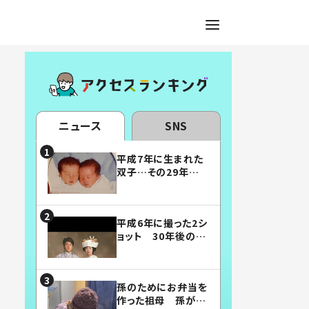
ニュース
SNS
平成7年に生まれた
双子…その29年後
の姿に「漫画みたい」
「素敵すぎる」
平成6年に撮った2シ
ョット 30年後の姿
に…「美男美女」「こ
んな夫婦になりた
い」
孫のためにお弁当を
作った祖母 孫が絶