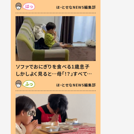
た本音とは
ほ・とせなNEWS編集部
ソファでおにぎりを食べる1歳息子
しかしよく見ると…母「！？」すべてを
察した母の投稿に「可愛いから許
ほ・とせなNEWS編集部
す！」「現行犯〜」