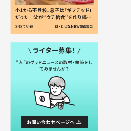
小1から不登校、息子は「ギフテッド」
だった 父が“ウチ給食”を作り続け
る理由とは #令和の親 #令和の子
SNSで話題
ほ・とせなNEWS編集部
ライター募集！
“人”のグッドニュースの取材・執筆をし
てみませんか？
お問い合わせページへ