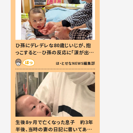
ひ孫にデレデレな80歳じいじが、抱
っこすると…ひ孫の反応に「涙が出ま
した」「可愛くて仕方ない」
ほ・とせなNEWS編集部
生後8ヶ月で亡くなった息子 約3年
半後、当時の妻の日記に書いてあっ