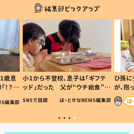
1歳息
小1から不登校、息子は「ギフテ
ひ孫に
「！？」
ッド」だった 父が“ウチ給食”を
が、抱
に「可愛
作り続ける理由とは #令和の親
「涙が
SNSで話題
ほ・とせなNEWS編集部
WS編集部
#令和の子
い」