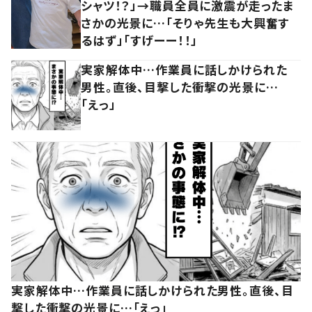
シャツ！？」→職員全員に激震が走ったま
さかの光景に…「そりゃ先生も大興奮す
るはず」「すげーー！！」
実家解体中…作業員に話しかけられた
男性。直後、目撃した衝撃の光景に…
「えっ」
実家解体中…作業員に話しかけられた男性。直後、目
撃した衝撃の光景に…「えっ」