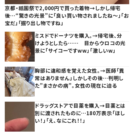
京都・祇園祭で2,000円で買った着物→しかし帰宅
後…“驚きの光景”に「良い買い物されましたね～」「お
宝だ」「掘り出し物ですね」
ミスドでドーナツを購入。→帰宅後、分
けようとしたら…… 目からウロコの光
景に「サイコーですww」「激しいw」
胸部に違和感を覚えた女性。→医師「異
常はありません」しかしその後…判明し
た”まさかの病”。女性の現在に迫る
ドラッグストアで目薬を購入→目薬とは
別に渡されたものに…180万表示「ほし
い！」「え、なにこれ！！」