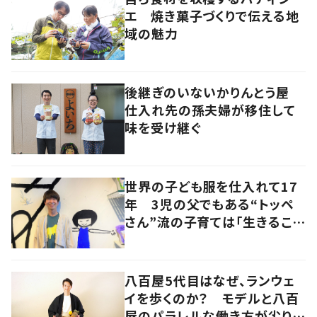
エ 焼き菓子づくりで伝える地
域の魅力
後継ぎのいないかりんとう屋
仕入れ先の孫夫婦が移住して
味を受け継ぐ
世界の子ども服を仕入れて17
年 3児の父でもある“トッペ
さん”流の子育ては「生きること
を楽しむ」を大切に
八百屋5代目はなぜ、ランウェ
イを歩くのか？ モデルと八百
屋のパラレルな働き方が尖り続