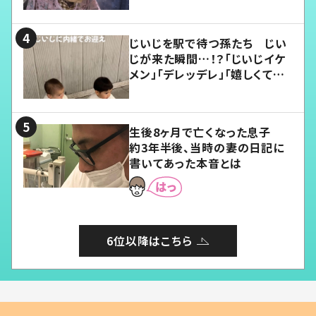
じいじを駅で待つ孫たち じい
じが来た瞬間…！？「じいじイケ
メン」「デレッデレ」「嬉しくて可
愛くてたまらない」「幸せになれ
る」
生後8ヶ月で亡くなった息子
約3年半後、当時の妻の日記に
書いてあった本音とは
6位以降はこちら