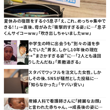
夏休みの宿題をする小5息子「え、これ、めっちゃ集中で
きる！！」→直後、母がみた『衝撃的すぎる姿』に…「息子
くんサイコーww」「吹き出しちゃいましたww」
中学生の時に出会うも“別々の道を歩
んでいた”男女。しかし10年後の現在
→”まさかすぎる姿”に…「2人とも遠回
りしたんだね」「素敵過ぎる」
スタバでワッフルを注文した女性。しか
しその後、SNSが騒然とした投稿に…
「知らなかった」「ヤバい安い」
産婦人科で看護師さんに「綺麗なお顔」
と言われた赤ちゃん。→成長後の姿に…