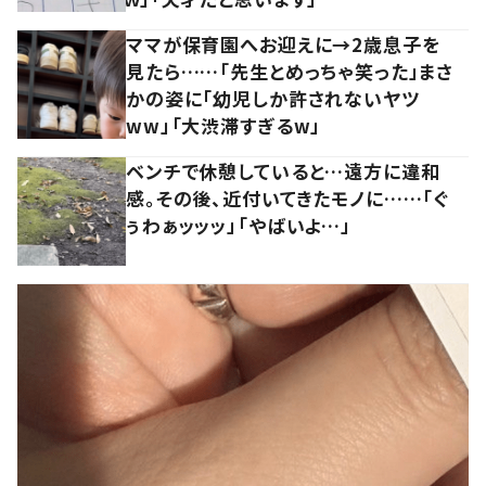
ママが保育園へお迎えに→2歳息子を
見たら……「先生とめっちゃ笑った」まさ
かの姿に「幼児しか許されないヤツ
ww」「大渋滞すぎるw」
ベンチで休憩していると…遠方に違和
感。その後、近付いてきたモノに……「ぐ
ぅわぁッッッ」「やばいよ…」