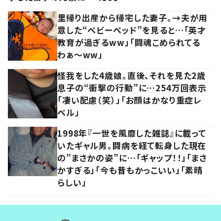
里帰り出産から帰宅した妻子。→夫が用
意した“ベビーベッド”を見ると…「英才
教育が過ぎるww」「闘魂こめられてる
わぁ～ww」
怪我をした4歳娘。直後、それを見た2歳
息子の“衝撃の行動”に…254万回表示
「凄い配慮（笑）」「お顔はかなり重症レ
ベル」
1998年『一世を風靡した雑誌』に載って
いたギャル男。闘病を経て転身した現在
の”まさかの姿”に…「ギャップ！！」「まさ
かすぎる」「今も昔もかっこいい」「素晴
らしい」