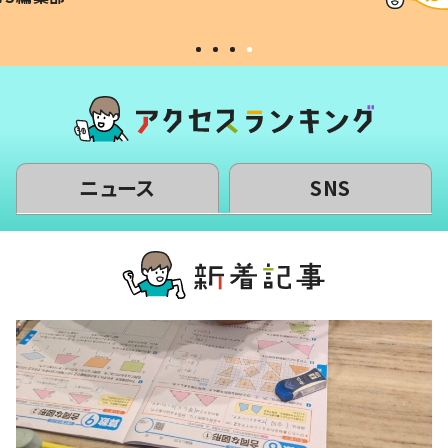
#令和の子
い」
ニュース
SNS