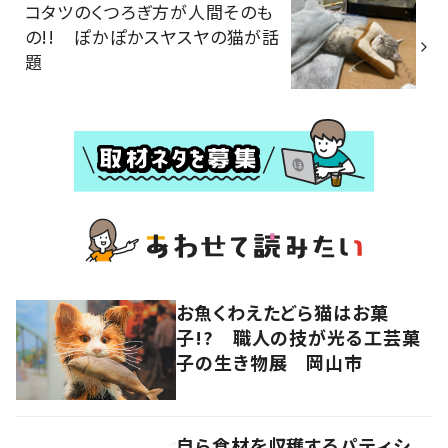
コタツのくつろぎ方が人間そのも
の!! ぽかぽかスヤスヤの猫が話
題
お魚くわえたどら猫はお菓
子!? 職人の技が光る工芸菓
子の生き物展 岡山市
自ら食材を収穫するパティシ