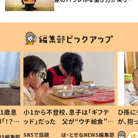
けたい生き方の答え
1歳息
小1から不登校、息子は「ギフテ
ひ孫に
「！？」
ッド」だった 父が“ウチ給食”を
が、抱
に「可愛
作り続ける理由とは #令和の親
「涙が
SNSで話題
ほ・とせなNEWS編集部
WS編集部