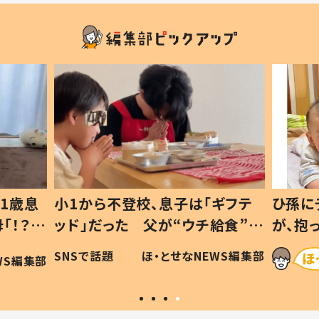
1歳息
小1から不登校、息子は「ギフテ
ひ孫に
「！？」
ッド」だった 父が“ウチ給食”を
が、抱
に「可愛
作り続ける理由とは #令和の親
「涙が
SNSで話題
ほ・とせなNEWS編集部
WS編集部
#令和の子
い」