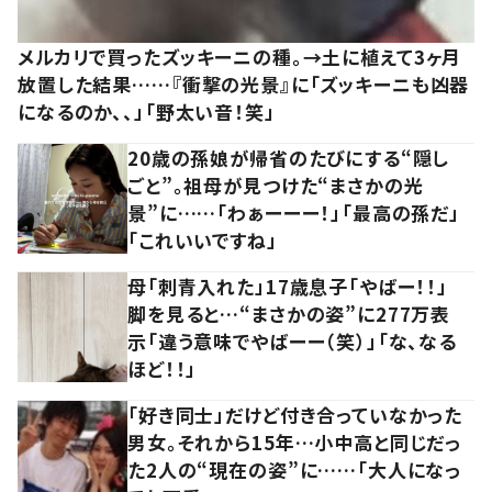
メルカリで買ったズッキーニの種。→土に植えて3ヶ月
放置した結果……『衝撃の光景』に「ズッキーニも凶器
になるのか、、」「野太い音！笑」
20歳の孫娘が帰省のたびにする“隠し
ごと”。祖母が見つけた“まさかの光
景”に……「わぁーーー！」「最高の孫だ」
「これいいですね」
母「刺青入れた」17歳息子「やばー！！」
脚を見ると…“まさかの姿”に277万表
示「違う意味でやばーー（笑）」「な、なる
ほど！！」
「好き同士」だけど付き合っていなかった
男女。それから15年…小中高と同じだっ
た2人の“現在の姿”に……「大人になっ