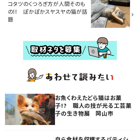
コタツのくつろぎ方が人間そのも
の!! ぽかぽかスヤスヤの猫が話
題
お魚くわえたどら猫はお菓
子!? 職人の技が光る工芸菓
子の生き物展 岡山市
自ら食材を収穫するパティシ