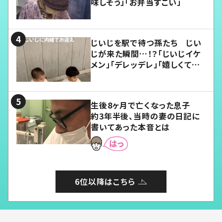
味しそう」「お弁当すごい」
じいじを駅で待つ孫たち じい
じが来た瞬間…！？「じいじイケ
メン」「デレッデレ」「嬉しくて可
愛くてたまらない」「幸せになれ
る」
生後8ヶ月で亡くなった息子
約3年半後、当時の妻の日記に
書いてあった本音とは
6位以降はこちら