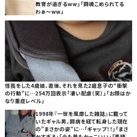
教育が過ぎるww」「闘魂こめられてる
わぁ～ww」
怪我をした4歳娘。直後、それを見た2歳息子の“衝撃
の行動”に…254万回表示「凄い配慮（笑）」「お顔はか
なり重症レベル」
1998年『一世を風靡した雑誌』に載って
いたギャル男。闘病を経て転身した現在
の”まさかの姿”に…「ギャップ！！」「まさ
かすぎる」「今も昔もかっこいい」「素晴