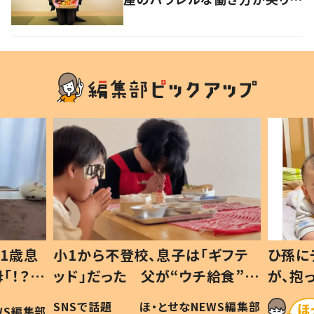
けたい生き方の答え
1歳息
小1から不登校、息子は「ギフテ
ひ孫に
「！？」
ッド」だった 父が“ウチ給食”を
が、抱
に「可愛
作り続ける理由とは #令和の親
「涙が
SNSで話題
ほ・とせなNEWS編集部
WS編集部