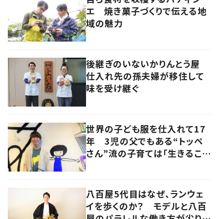
エ 焼き菓子づくりで伝える地
域の魅力
後継ぎのいないかりんとう屋
仕入れ先の孫夫婦が移住して
味を受け継ぐ
世界の子ども服を仕入れて17
年 3児の父でもある“トッペ
さん”流の子育ては「生きること
を楽しむ」を大切に
八百屋5代目はなぜ、ランウェ
イを歩くのか？ モデルと八百
屋のパラレルな働き方が尖り続