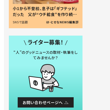
小1から不登校、息子は「ギフテッド」
だった 父が“ウチ給食”を作り続け
る理由とは #令和の親 #令和の子
SNSで話題
ほ・とせなNEWS編集部
ライター募集！
“人”のグッドニュースの取材・執筆をし
てみませんか？
お問い合わせページへ