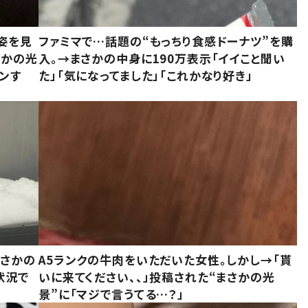
姿を見
ファミマで…話題の“もっちり食感ドーナツ”を購
さかの光
入。→まさかの中身に190万表示「イイこと聞い
ンす
た」「気になってました」「これかなり好き」
まさかの
A5ランクの牛肉をいただいた女性。しかし→「貰
状況で
いに来てください、、」投稿された“まさかの光
景”に「マジで言うてる…？」