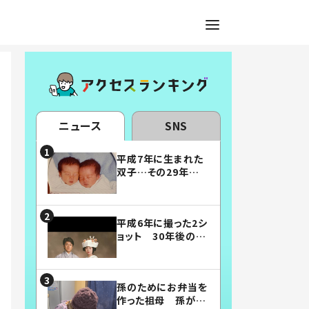
ニュース
SNS
平成7年に生まれた
双子…その29年後
の姿に「漫画みたい」
「素敵すぎる」
平成6年に撮った2シ
ョット 30年後の姿
に…「美男美女」「こ
んな夫婦になりた
い」
孫のためにお弁当を
作った祖母 孫が絶