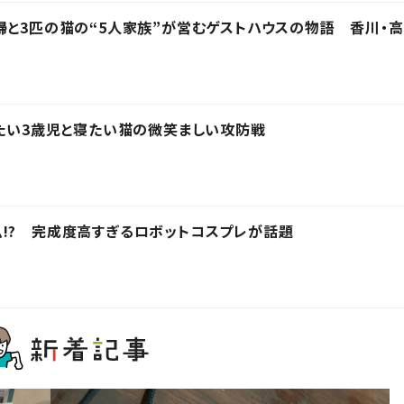
婦と3匹の猫の“5人家族”が営むゲストハウスの物語 香川・高
きたい3歳児と寝たい猫の微笑ましい攻防戦
!? 完成度高すぎるロボットコスプレが話題