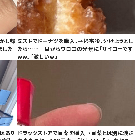
しかし帰
ミスドでドーナツを購入。→帰宅後、分けようとし
ました
たら…… 目からウロコの光景に「サイコーです
ww」「激しいw」
はあり
ドラッグストアで目薬を購入→目薬とは別に渡さ