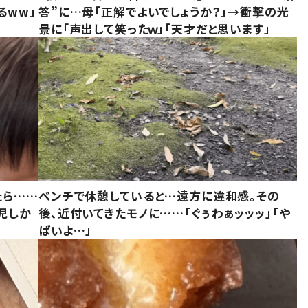
るww」
答”に…母「正解でよいでしょうか？」→衝撃の光
景に「声出して笑ったｗ」「天才だと思います」
たら……
ベンチで休憩していると…遠方に違和感。その
児しか
後、近付いてきたモノに……「ぐぅわぁッッッ」「や
ばいよ…」