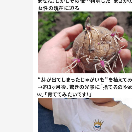
ません」しかしその後…判明した”まさかの
女性の現在に迫る
“芽が出てしまったじゃがいも”を植えて
→約3ヶ月後、驚きの光景に「捨てるのや
ｗ」「育ててみたいです！」