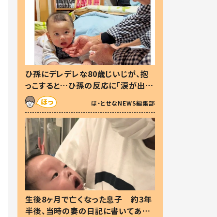
ひ孫にデレデレな80歳じいじが、抱
っこすると…ひ孫の反応に「涙が出ま
した」「可愛くて仕方ない」
ほ・とせなNEWS編集部
生後8ヶ月で亡くなった息子 約3年
半後、当時の妻の日記に書いてあっ