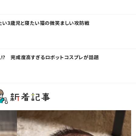
きたい3歳児と寝たい猫の微笑ましい攻防戦
!? 完成度高すぎるロボットコスプレが話題