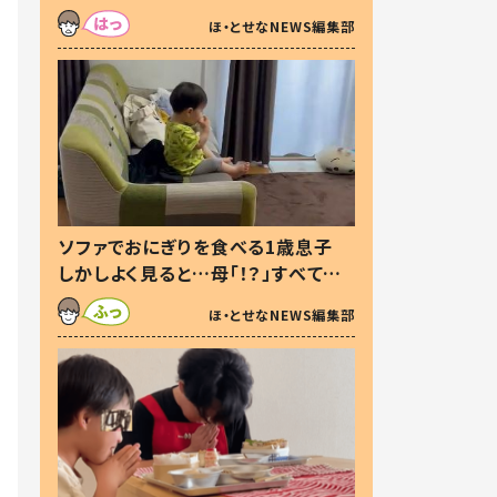
た本音とは
ほ・とせなNEWS編集部
ソファでおにぎりを食べる1歳息子
しかしよく見ると…母「！？」すべてを
察した母の投稿に「可愛いから許
ほ・とせなNEWS編集部
す！」「現行犯〜」