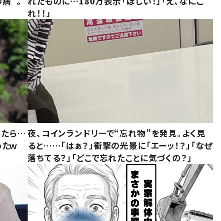
病”。
れたものに…180万表示「ほしい！」「え、なにこ
れ！！」
みたら…
夜、コインランドリーで“忘れ物”を発見。よく見
めたｗ
ると……「はぁ？」衝撃の光景に「エーッ！？」「なぜ
落ちてる？」「どこで忘れたことに気づくの？」