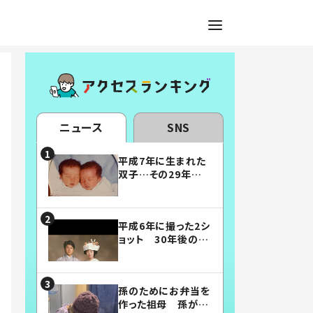
ニュース
SNS
平成7年に生まれた
双子…その29年後
の姿に「漫画みたい」
「素敵すぎる」
平成6年に撮った2シ
ョット 30年後の姿
に…「美男美女」「こ
んな夫婦になりた
い」
孫のためにお弁当を
作った祖母 孫が絶