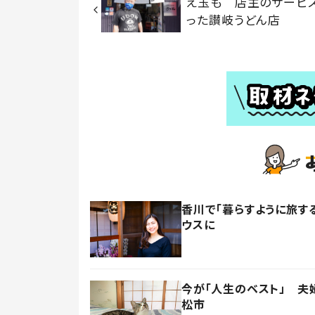
え玉も 店主のサービ
った讃岐うどん店
香川で「暮らすように旅す
ウスに
今が「人生のベスト」 夫
松市