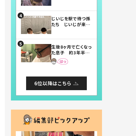
賛したお弁当に「美
味しそう」「お弁当す
ごい」
じいじを駅で待つ孫
たち じいじが来た
瞬間…！？「じいじイ
ケメン」「デレッデレ」
「嬉しくて可愛くてた
生後8ヶ月で亡くなっ
まらない」「幸せにな
た息子 約3年半
れる」
後、当時の妻の日記
に書いてあった本音
とは
6位以降はこちら