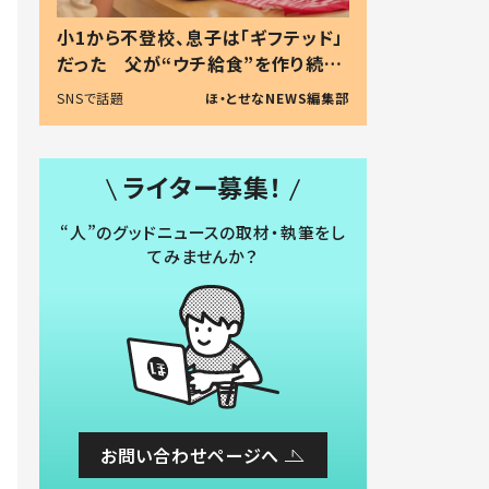
小1から不登校、息子は「ギフテッド」
だった 父が“ウチ給食”を作り続け
る理由とは #令和の親 #令和の子
SNSで話題
ほ・とせなNEWS編集部
ライター募集！
“人”のグッドニュースの取材・執筆をし
てみませんか？
お問い合わせページへ