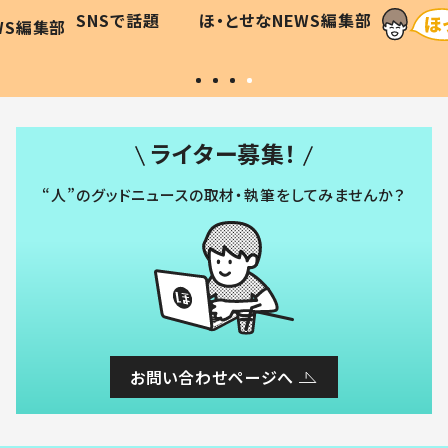
に「可愛
作り続ける理由とは #令和の親
「涙が
SNSで話題
ほ・とせなNEWS編集部
WS編集部
#令和の子
い」
ライター募集！
“人”のグッドニュースの取材・執筆をしてみませんか？
お問い合わせページへ