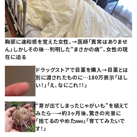
胸部に違和感を覚えた女性。→医師「異常はありませ
ん」しかしその後…判明した”まさかの病”。女性の現
在に迫る
ドラッグストアで目薬を購入→目薬とは
別に渡されたものに…180万表示「ほし
い！」「え、なにこれ！！」
“芽が出てしまったじゃがいも”を植えて
みたら…→約3ヶ月後、驚きの光景に
「捨てるのやめたｗｗ」「育ててみたいで
す！」