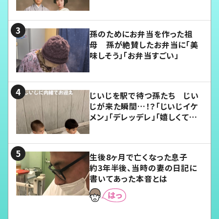
孫のためにお弁当を作った祖
母 孫が絶賛したお弁当に「美
味しそう」「お弁当すごい」
じいじを駅で待つ孫たち じい
じが来た瞬間…！？「じいじイケ
メン」「デレッデレ」「嬉しくて可
愛くてたまらない」「幸せになれ
る」
生後8ヶ月で亡くなった息子
約3年半後、当時の妻の日記に
書いてあった本音とは