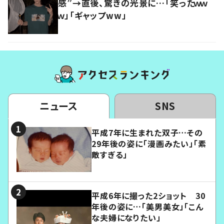
感”→直後、驚きの光景に…「笑ったｗｗ
ｗ」「ギャップww」
ニュース
SNS
平成7年に生まれた双子…その
29年後の姿に「漫画みたい」「素
敵すぎる」
平成6年に撮った2ショット 30
年後の姿に…「美男美女」「こん
な夫婦になりたい」