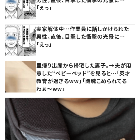
「えっ」
実家解体中…作業員に話しかけられた
男性。直後、目撃した衝撃の光景に…
「えっ」
里帰り出産から帰宅した妻子。→夫が用
意した“ベビーベッド”を見ると…「英才
教育が過ぎるww」「闘魂こめられてる
わぁ～ww」