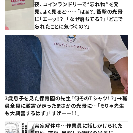
夜、コインランドリーで“忘れ物”を発
見。よく見ると……「はぁ？」衝撃の光景
に「エーッ！？」「なぜ落ちてる？」「どこで
忘れたことに気づくの？」
3歳息子を見た保育園の先生「何そのTシャツ！？」→職
員全員に激震が走ったまさかの光景に…「そりゃ先生
も大興奮するはず」「すげーー！！」
実家解体中…作業員に話しかけられた
男性。直後、目撃した衝撃の光景に…