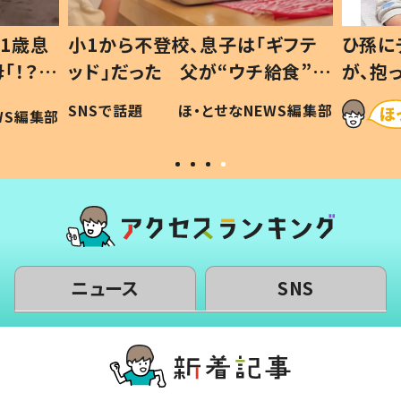
1歳息
小1から不登校、息子は「ギフテ
ひ孫に
「！？」
ッド」だった 父が“ウチ給食”を
が、抱
に「可愛
作り続ける理由とは #令和の親
「涙が
SNSで話題
ほ・とせなNEWS編集部
WS編集部
#令和の子
い」
ニュース
SNS