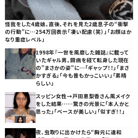
怪我をした4歳娘。直後、それを見た2歳息子の“衝撃
の行動”に…254万回表示「凄い配慮（笑）」「お顔はか
なり重症レベル」
1998年『一世を風靡した雑誌』に載って
いたギャル男。闘病を経て転身した現在
の”まさかの姿”に…「ギャップ！！」「まさ
かすぎる」「今も昔もかっこいい」「素晴
らしい」
スッピン女性→戸田恵梨香さん風メイク
をした結果……驚きの光景に「本人かと
思った」「ベースが美しい」「似すぎ！！」
夜、虫取りに出かけたら“胸元に違和