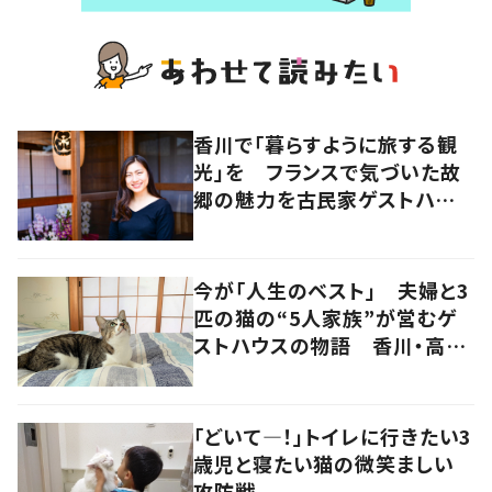
香川で「暮らすように旅する観
光」を フランスで気づいた故
郷の魅力を古民家ゲストハウス
に
今が「人生のベスト」 夫婦と3
匹の猫の“5人家族”が営むゲ
ストハウスの物語 香川・高松
市
「どいて―！」トイレに行きたい3
歳児と寝たい猫の微笑ましい
攻防戦