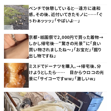
ベンチで休憩していると…遠方に違和
感。その後、近付いてきたモノに……「ぐ
ぅわぁッッッ」「やばいよ…」
京都・祇園祭で2,000円で買った着物→
しかし帰宅後…“驚きの光景”に「良い
買い物されましたね～」「お宝だ」「掘り
出し物ですね」
ミスドでドーナツを購入。→帰宅後、分
けようとしたら…… 目からウロコの光
景に「サイコーですww」「激しいw」