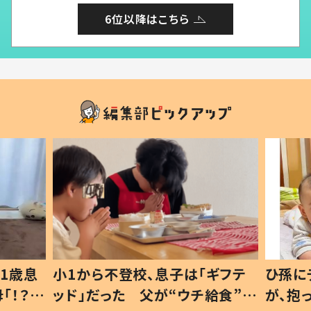
6位以降はこちら
1歳息
小1から不登校、息子は「ギフテ
ひ孫に
「！？」
ッド」だった 父が“ウチ給食”を
が、抱