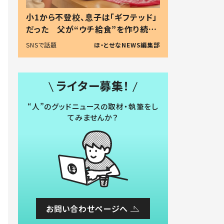
小1から不登校、息子は「ギフテッド」
だった 父が“ウチ給食”を作り続け
る理由とは #令和の親 #令和の子
SNSで話題
ほ・とせなNEWS編集部
ライター募集！
“人”のグッドニュースの取材・執筆をし
てみませんか？
お問い合わせページへ