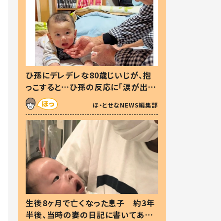
ひ孫にデレデレな80歳じいじが、抱
っこすると…ひ孫の反応に「涙が出ま
した」「可愛くて仕方ない」
ほ・とせなNEWS編集部
生後8ヶ月で亡くなった息子 約3年
半後、当時の妻の日記に書いてあっ