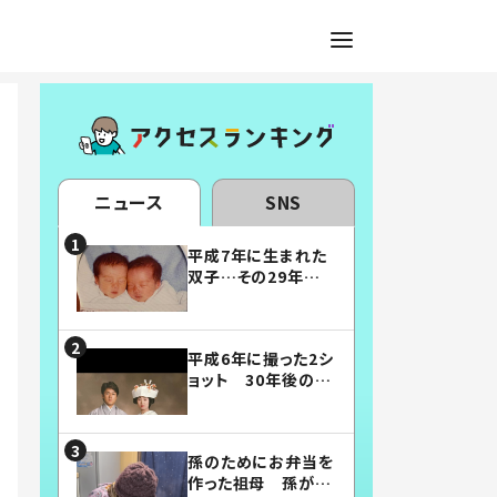
ニュース
SNS
平成7年に生まれた
双子…その29年後
の姿に「漫画みたい」
「素敵すぎる」
平成6年に撮った2シ
ョット 30年後の姿
に…「美男美女」「こ
んな夫婦になりた
い」
孫のためにお弁当を
作った祖母 孫が絶