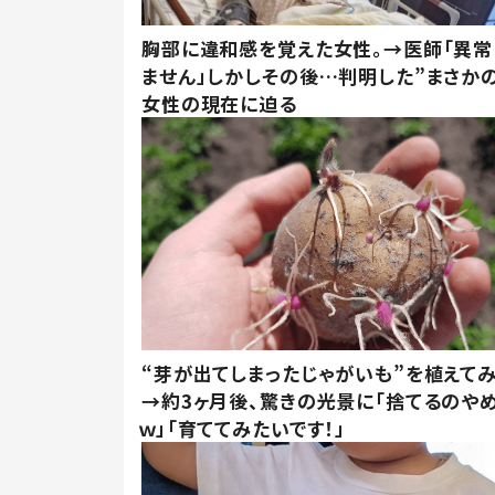
胸部に違和感を覚えた女性。→医師「異常
ません」しかしその後…判明した”まさかの
女性の現在に迫る
“芽が出てしまったじゃがいも”を植えて
→約3ヶ月後、驚きの光景に「捨てるのや
ｗ」「育ててみたいです！」