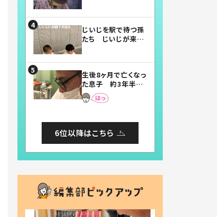
賛したお弁当に「美
味しそう」「お弁当す
ごい」
じいじを駅で待つ孫
たち じいじが来た
瞬間…！？「じいじイ
ケメン」「デレッデレ」
「嬉しくて可愛くてた
生後8ヶ月で亡くなっ
まらない」「幸せにな
た息子 約3年半
れる」
後、当時の妻の日記
に書いてあった本音
とは
6位以降はこちら