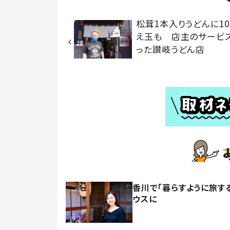
松茸1本入りうどんに10
え玉も 店主のサービ
った讃岐うどん店
香川で「暮らすように旅す
ウスに