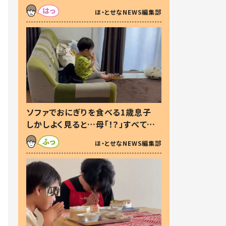
た本音とは
ほ・とせなNEWS編集部
ソファでおにぎりを食べる1歳息子
しかしよく見ると…母「！？」すべてを
察した母の投稿に「可愛いから許
ほ・とせなNEWS編集部
す！」「現行犯〜」