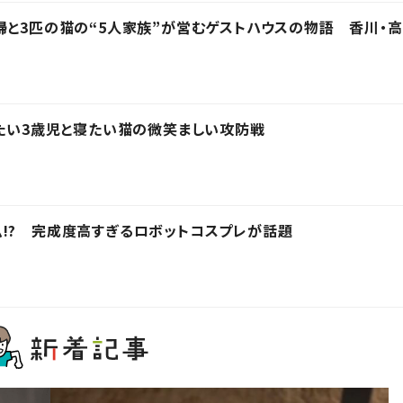
婦と3匹の猫の“5人家族”が営むゲストハウスの物語 香川・高
きたい3歳児と寝たい猫の微笑ましい攻防戦
!? 完成度高すぎるロボットコスプレが話題