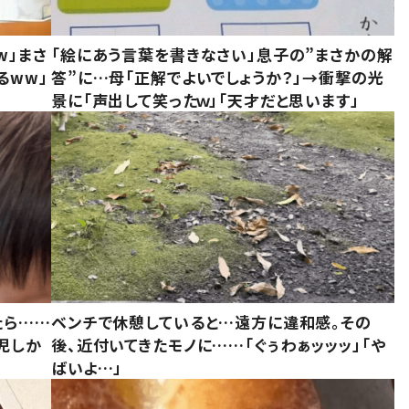
w」まさ
「絵にあう言葉を書きなさい」息子の”まさかの解
るww」
答”に…母「正解でよいでしょうか？」→衝撃の光
景に「声出して笑ったｗ」「天才だと思います」
たら……
ベンチで休憩していると…遠方に違和感。その
児しか
後、近付いてきたモノに……「ぐぅわぁッッッ」「や
ばいよ…」