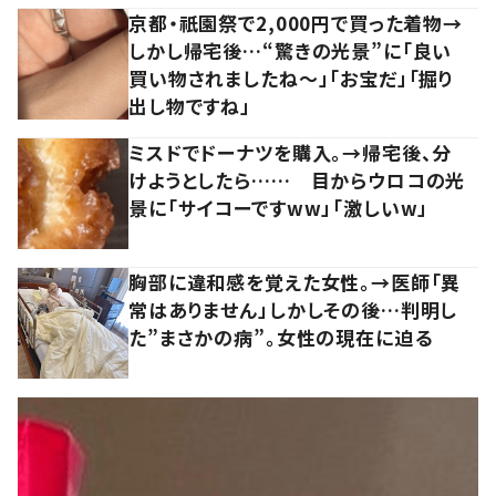
京都・祇園祭で2,000円で買った着物→
しかし帰宅後…“驚きの光景”に「良い
買い物されましたね～」「お宝だ」「掘り
出し物ですね」
ミスドでドーナツを購入。→帰宅後、分
けようとしたら…… 目からウロコの光
景に「サイコーですww」「激しいw」
胸部に違和感を覚えた女性。→医師「異
常はありません」しかしその後…判明し
た”まさかの病”。女性の現在に迫る