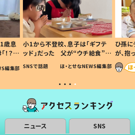
1歳息
小1から不登校、息子は「ギフテ
ひ孫に
「！？」
ッド」だった 父が“ウチ給食”を
が、抱
に「可愛
作り続ける理由とは #令和の親
「涙が
SNSで話題
ほ・とせなNEWS編集部
WS編集部
#令和の子
い」
ニュース
SNS