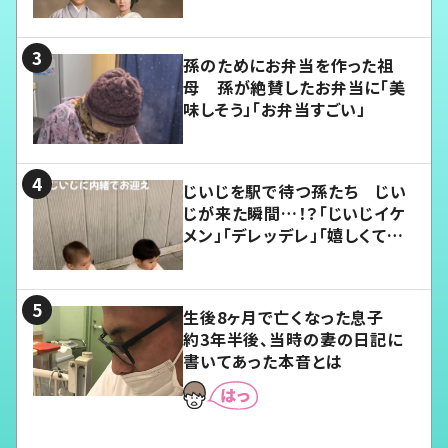
孫のためにお弁当を作った祖
母 孫が絶賛したお弁当に「美
味しそう」「お弁当すごい」
じいじを駅で待つ孫たち じい
じが来た瞬間…！？「じいじイケ
メン」「デレッデレ」「嬉しくて可
愛くてたまらない」「幸せになれ
る」
生後8ヶ月で亡くなった息子
約3年半後、当時の妻の日記に
書いてあった本音とは