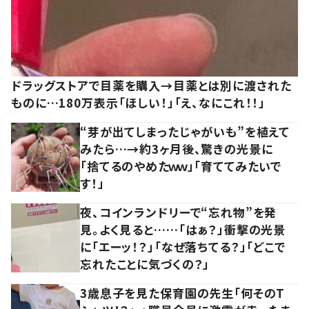
ドラッグストアで目薬を購入→目薬とは別に渡された
ものに…180万表示「ほしい！」「え、なにこれ！！」
“芽が出てしまったじゃがいも”を植えて
みたら…→約3ヶ月後、驚きの光景に
「捨てるのやめたｗｗ」「育ててみたいで
す！」
夜、コインランドリーで“忘れ物”を発
見。よく見ると……「はぁ？」衝撃の光景
に「エーッ！？」「なぜ落ちてる？」「どこで
忘れたことに気づくの？」
3歳息子を見た保育園の先生「何そのT