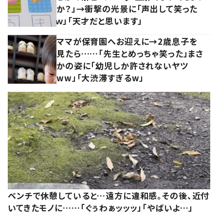
か？」→衝撃の光景に「声出して笑った
ｗ」「天才だと思います」
ママが保育園へお迎えに→2歳息子を
見たら……「先生とめっちゃ笑った」まさ
かの姿に「幼児しか許されないヤツ
ww」「大渋滞すぎるw」
ベンチで休憩していると…遠方に違和感。その後、近付
いてきたモノに……「ぐぅわぁッッッ」「やばいよ…」