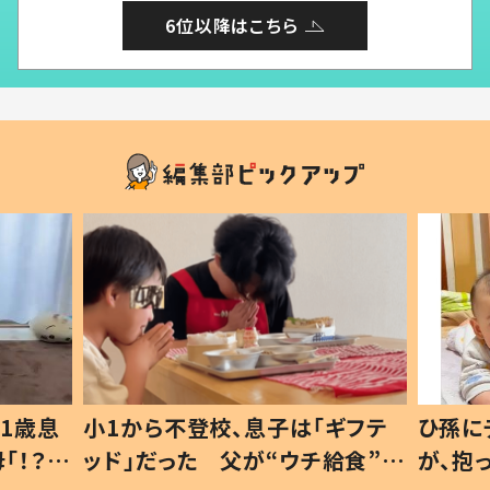
6位以降はこちら
1歳息
小1から不登校、息子は「ギフテ
ひ孫に
「！？」
ッド」だった 父が“ウチ給食”を
が、抱