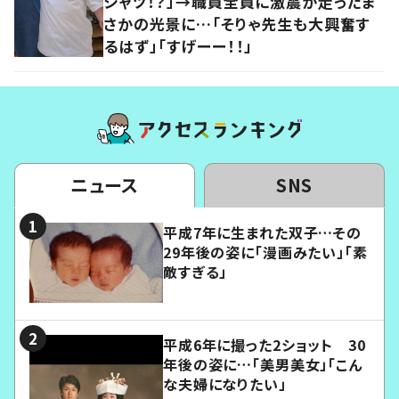
シャツ！？」→職員全員に激震が走ったま
さかの光景に…「そりゃ先生も大興奮す
るはず」「すげーー！！」
ニュース
SNS
平成7年に生まれた双子…その
29年後の姿に「漫画みたい」「素
敵すぎる」
平成6年に撮った2ショット 30
年後の姿に…「美男美女」「こん
な夫婦になりたい」