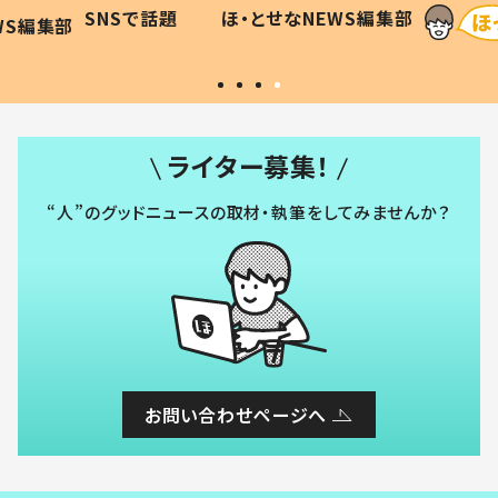
に「可愛
作り続ける理由とは #令和の親
「涙が
SNSで話題
ほ・とせなNEWS編集部
WS編集部
#令和の子
い」
ライター募集！
“人”のグッドニュースの取材・執筆をしてみませんか？
お問い合わせページへ