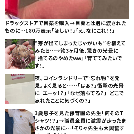
ドラッグストアで目薬を購入→目薬とは別に渡された
ものに…180万表示「ほしい！」「え、なにこれ！！」
“芽が出てしまったじゃがいも”を植えて
みたら…→約3ヶ月後、驚きの光景に
「捨てるのやめたｗｗ」「育ててみたいで
す！」
夜、コインランドリーで“忘れ物”を発
見。よく見ると……「はぁ？」衝撃の光景
に「エーッ！？」「なぜ落ちてる？」「どこで
忘れたことに気づくの？」
3歳息子を見た保育園の先生「何そのT
シャツ！？」→職員全員に激震が走ったま
さかの光景に…「そりゃ先生も大興奮す