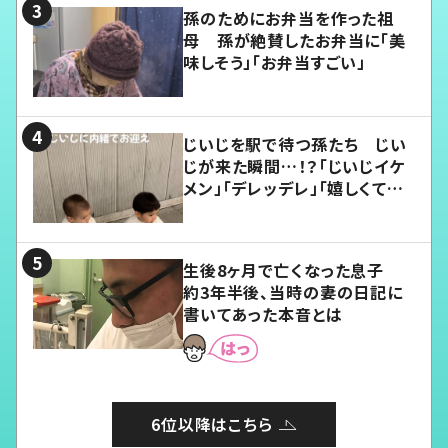
孫のためにお弁当を作った祖
母 孫が絶賛したお弁当に「美
味しそう」「お弁当すごい」
じいじを駅で待つ孫たち じい
じが来た瞬間…！？「じいじイケ
メン」「デレッデレ」「嬉しくて可
愛くてたまらない」「幸せになれ
る」
生後8ヶ月で亡くなった息子
約3年半後、当時の妻の日記に
書いてあった本音とは
6位以降はこちら