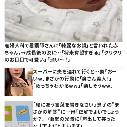
産婦人科で看護師さんに「綺麗なお顔」と言われた赤
ちゃん。→成長後の姿に…「将来有望すぎる」「クリクリ
のお目目で可愛い」「渋い～！」
スーパーに夫を連れて行くと…妻「おー
いw」まさかの行動に「奥さん美人！」
「めっちゃわかるww」「楽しそうww」
「絵にあう言葉を書きなさい」息子の”ま
さかの解答”に…母「正解でよいでしょう
か？」→衝撃の光景に「声出して笑った
ｗ」「天才だと思います」