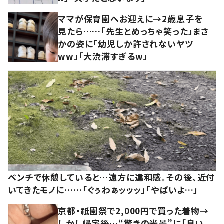
ママが保育園へお迎えに→2歳息子を
見たら……「先生とめっちゃ笑った」まさ
かの姿に「幼児しか許されないヤツ
ww」「大渋滞すぎるw」
ベンチで休憩していると…遠方に違和感。その後、近付
いてきたモノに……「ぐぅわぁッッッ」「やばいよ…」
京都・祇園祭で2,000円で買った着物→
しかし帰宅後…“驚きの光景”に「良い