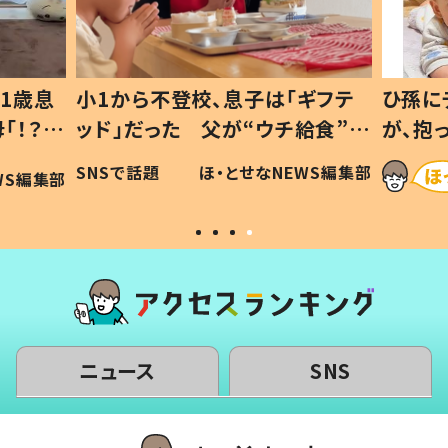
1歳息
小1から不登校、息子は「ギフテ
ひ孫に
「！？」
ッド」だった 父が“ウチ給食”を
が、抱
に「可愛
作り続ける理由とは #令和の親
「涙が
SNSで話題
ほ・とせなNEWS編集部
WS編集部
#令和の子
い」
ニュース
SNS