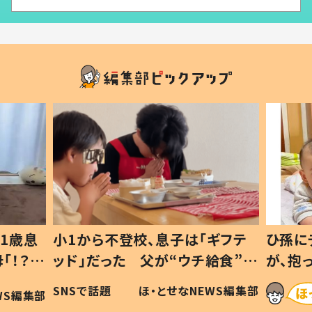
1歳息
小1から不登校、息子は「ギフテ
ひ孫に
「！？」
ッド」だった 父が“ウチ給食”を
が、抱
に「可愛
作り続ける理由とは #令和の親
「涙が
SNSで話題
ほ・とせなNEWS編集部
WS編集部
#令和の子
い」