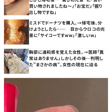
買い物されましたね～」「お宝だ」「掘り
出し物ですね」
ミスドでドーナツを購入。→帰宅後、分
けようとしたら…… 目からウロコの光
景に「サイコーですww」「激しいw」
胸部に違和感を覚えた女性。→医師「異
常はありません」しかしその後…判明し
た”まさかの病”。女性の現在に迫る