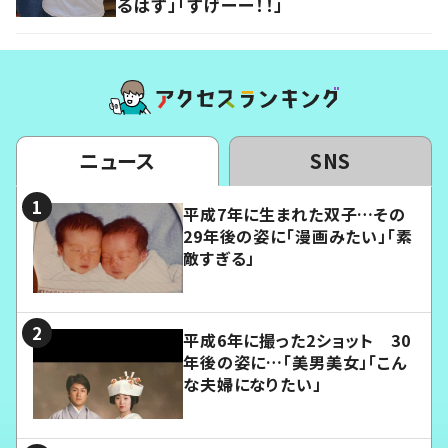
るはず」「すげーー！！」
ニュース
SNS
平成7年に生まれた双子…その
29年後の姿に「漫画みたい」「素
敵すぎる」
平成6年に撮った2ショット 30
年後の姿に…「美男美女」「こん
な夫婦になりたい」