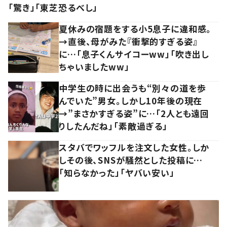
「驚き」「東芝恐るべし」
夏休みの宿題をする小5息子に違和感。
→直後、母がみた『衝撃的すぎる姿』
に…「息子くんサイコーww」「吹き出し
ちゃいましたww」
中学生の時に出会うも“別々の道を歩
んでいた”男女。しかし10年後の現在
→”まさかすぎる姿”に…「2人とも遠回
りしたんだね」「素敵過ぎる」
スタバでワッフルを注文した女性。しか
しその後、SNSが騒然とした投稿に…
「知らなかった」「ヤバい安い」