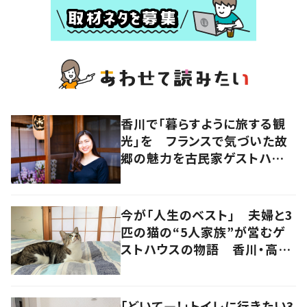
香川で「暮らすように旅する観
光」を フランスで気づいた故
郷の魅力を古民家ゲストハウス
に
今が「人生のベスト」 夫婦と3
匹の猫の“5人家族”が営むゲ
ストハウスの物語 香川・高松
市
「どいて―！」トイレに行きたい3