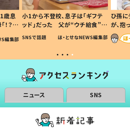
1歳息
小1から不登校、息子は「ギフテ
ひ孫に
「！？」
ッド」だった 父が“ウチ給食”を
が、抱
に「可愛
作り続ける理由とは #令和の親
「涙が
SNSで話題
ほ・とせなNEWS編集部
WS編集部
#令和の子
い」
ニュース
SNS