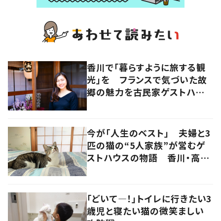
香川で「暮らすように旅する観
光」を フランスで気づいた故
郷の魅力を古民家ゲストハウス
に
今が「人生のベスト」 夫婦と3
匹の猫の“5人家族”が営むゲ
ストハウスの物語 香川・高松
市
「どいて―！」トイレに行きたい3
歳児と寝たい猫の微笑ましい