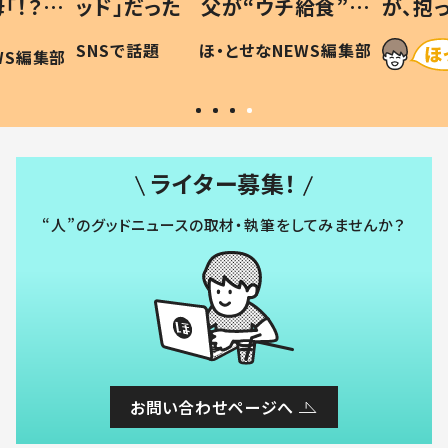
「！？」
ッド」だった 父が“ウチ給食”を
が、抱
に「可愛
作り続ける理由とは #令和の親
「涙が
SNSで話題
ほ・とせなNEWS編集部
WS編集部
#令和の子
い」
ライター募集！
“人”のグッドニュースの取材・執筆をしてみませんか？
お問い合わせページへ