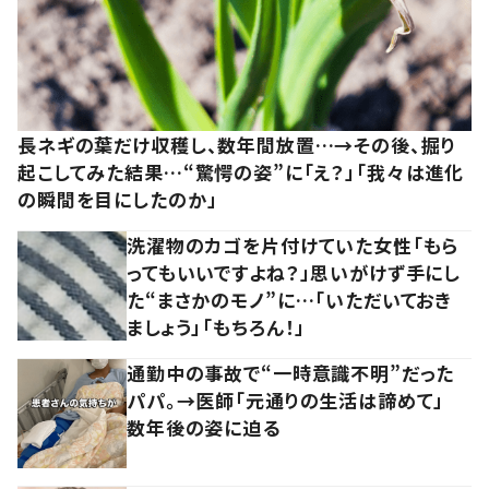
長ネギの葉だけ収穫し、数年間放置…→その後、掘り
起こしてみた結果…“驚愕の姿”に「え？」「我々は進化
の瞬間を目にしたのか」
洗濯物のカゴを片付けていた女性「もら
ってもいいですよね？」思いがけず手にし
た“まさかのモノ”に…「いただいておき
ましょう」「もちろん！」
通勤中の事故で“一時意識不明”だった
パパ。→医師「元通りの生活は諦めて」
数年後の姿に迫る