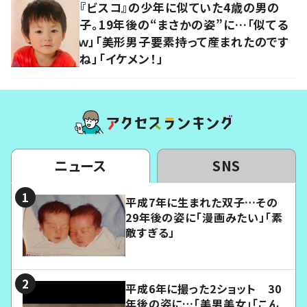
『ビスコ』の少年に似ていた4歳の男の
子。19年後の“まさかの姿”に…「似てる
ｗ」「美形男子要素持って産まれたのです
ね」「イケメン！」
ニュース
SNS
平成7年に生まれた双子…その
29年後の姿に「漫画みたい」「素
敵すぎる」
平成6年に撮った2ショット 30
年後の姿に…「美男美女」「こん