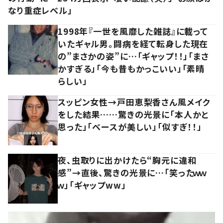
なり重症レベル」
1998年『一世を風靡した雑誌』に載って
いたギャル男。闘病を経て転身した現在
の”まさかの姿”に…「ギャップ！！」「まさ
かすぎる」「今も昔もかっこいい」「素晴
らしい」
スッピン女性→戸田恵梨香さん風メイク
をした結果……驚きの光景に「本人かと
思った」「ベースが美しい」「似すぎ！！」
夜、虫取りに出かけたら“胸元に違和
感”→直後、驚きの光景に…「笑ったｗｗ
ｗ」「ギャップww」