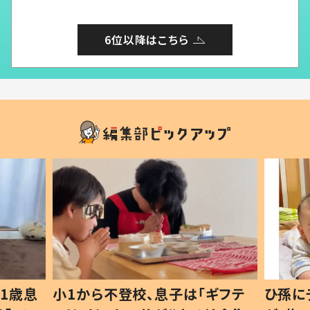
6位以降はこちら
1歳息
小1から不登校、息子は「ギフテ
ひ孫に