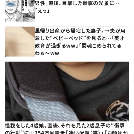
男性。直後、目撃した衝撃の光景に…
「えっ」
里帰り出産から帰宅した妻子。→夫が用
意した“ベビーベッド”を見ると…「英才
教育が過ぎるww」「闘魂こめられてる
わぁ～ww」
怪我をした4歳娘。直後、それを見た2歳息子の“衝撃
の行動”に…254万回表示「凄い配慮（笑）」「お顔はか