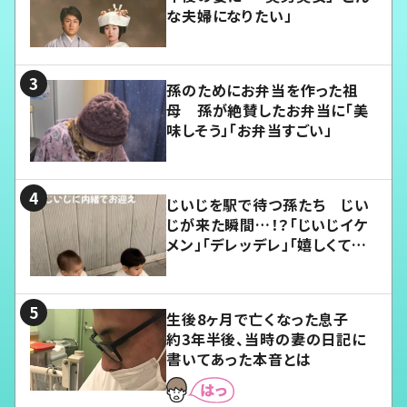
な夫婦になりたい」
孫のためにお弁当を作った祖
母 孫が絶賛したお弁当に「美
味しそう」「お弁当すごい」
じいじを駅で待つ孫たち じい
じが来た瞬間…！？「じいじイケ
メン」「デレッデレ」「嬉しくて可
愛くてたまらない」「幸せになれ
る」
生後8ヶ月で亡くなった息子
約3年半後、当時の妻の日記に
書いてあった本音とは