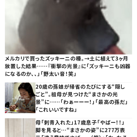
メルカリで買ったズッキーニの種。→土に植えて3ヶ月
放置した結果……『衝撃の光景』に「ズッキーニも凶器
になるのか、、」「野太い音！笑」
20歳の孫娘が帰省のたびにする“隠し
ごと”。祖母が見つけた“まさかの光
景”に……「わぁーーー！」「最高の孫だ」
「これいいですね」
母「刺青入れた」17歳息子「やばー！！」
脚を見ると…“まさかの姿”に277万表