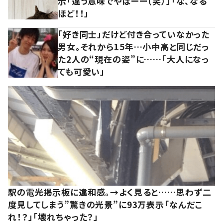
示「違う意味でやばーー（笑）」「な、なる
ほど！！」
「好き同士」だけど付き合っていなかった
男女。それから15年…小中高と同じだっ
た2人の“現在の姿”に……「大人になっ
ても可愛い」
駅の電光掲示板に違和感。→よく見ると……思わず二
度見してしまう”驚きの光景”に93万表示「なんだこ
れ！？」「壊れちゃった？」