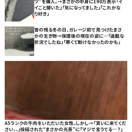
ツ”を購入。→まさかの中身に190万表示「イ
イこと聞いた」「気になってました」「これかな
り好き」
雪の残る冬の日、ガレージ前で見つけたまさ
かの生き物→保護後の現在の姿に…「過酷な
状況でしたね」「寒くて動けなかったのかも」
A5ランクの牛肉をいただいた女性。しかし→「貰いに来てくだ
さい、、」投稿された“まさかの光景”に「マジで言うてる…？」