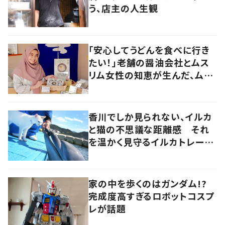
う、店主の人生観
「安心してうどんを食べに行き
たい！」老舗の醤油会社とムス
リム女性の知恵が生んだ、ムス
リムに優しい“うどんだし醤
油”。
香川でしか見られない、イルカ
と猫の不思議な距離感 それ
を温かく見守るイルカトレーナ
ーの努力
家の中を歩くのはガンダム!?
完成度高すぎるロボットコスプ
レが話題