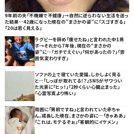
9年前の夫「不機嫌で不健康」→自然に逆らわない生活を送っ
た結果…42歳になった現在の”まさかの姿”に「スゴすぎる」
「20は若く見える」
ラグビーを辞め「痩せたね」と言われた中1男
子→それから7年後、現在の“まさかの
姿”に…「ガチでえぐい」「何があったの？」「雰
囲気変わりすぎ」
ソファの上で寝ていた愛猫。しかしよく見る
と…「しっぽが取れてる！？」SNSがザワつい
た光景に「ヒッ！」「2秒くらい心臓止まった」
「心霊写真より怖い」
周囲に「男前ですね」と言われていた赤ちゃ
ん。成長した現在、まさかの姿に…「きゃああ」
「これは、モテるぞぉ」「客観的にイケメン」