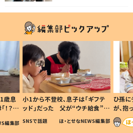
ギフテ
ひ孫にデレデレな80歳じいじ
給食”を
が、抱っこすると…ひ孫の反応に
和の親
「涙が出ました」「可愛くて仕方な
WS編集部
ほ・とせなNEWS編集部
い」