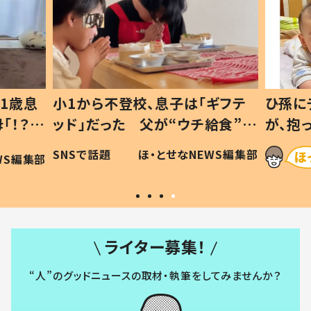
ギフテ
ひ孫にデレデレな80歳じいじ
給食”を
が、抱っこすると…ひ孫の反応に
和の親
「涙が出ました」「可愛くて仕方な
WS編集部
ほ・とせなNEWS編集部
い」
ライター募集！
“人”のグッドニュースの取材・執筆をしてみませんか？