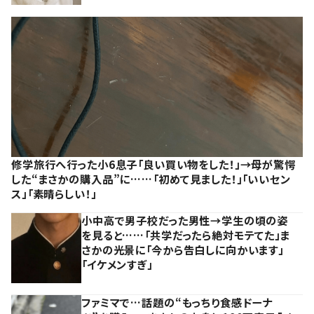
修学旅行へ行った小6息子「良い買い物をした！」→母が驚愕
した“まさかの購入品”に……「初めて見ました！」「いいセン
ス」「素晴らしい！」
小中高で男子校だった男性→学生の頃の姿
を見ると……「共学だったら絶対モテてた」ま
さかの光景に「今から告白しに向かいます」
「イケメンすぎ」
ファミマで…話題の“もっちり食感ドーナ