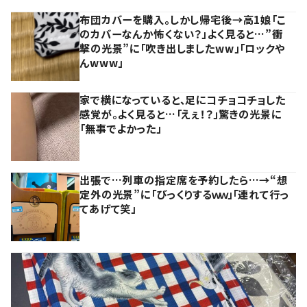
布団カバーを購入。しかし帰宅後→高1娘「こ
のカバーなんか怖くない？」よく見ると…”衝
撃の光景”に「吹き出しましたww」「ロックや
んwww」
家で横になっていると、足にコチョコチョした
感覚が。よく見ると…「えぇ！？」驚きの光景に
「無事でよかった」
出張で…列車の指定席を予約したら…→“想
定外の光景”に「びっくりするｗｗ」「連れて行っ
てあげて笑」