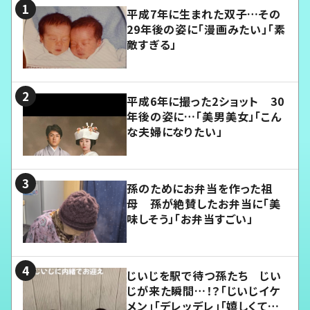
平成7年に生まれた双子…その
29年後の姿に「漫画みたい」「素
敵すぎる」
平成6年に撮った2ショット 30
年後の姿に…「美男美女」「こん
な夫婦になりたい」
孫のためにお弁当を作った祖
母 孫が絶賛したお弁当に「美
味しそう」「お弁当すごい」
じいじを駅で待つ孫たち じい
じが来た瞬間…！？「じいじイケ
メン」「デレッデレ」「嬉しくて可