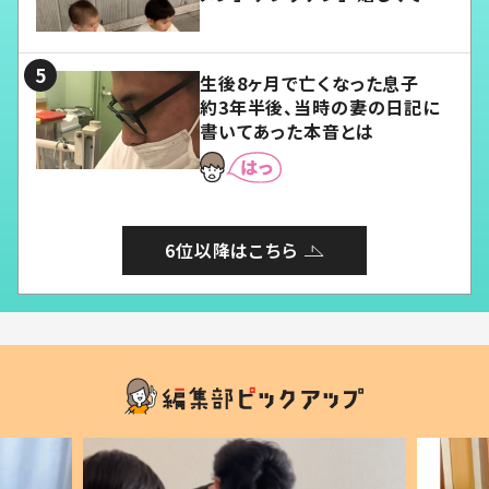
愛くてたまらない」「幸せになれ
る」
生後8ヶ月で亡くなった息子
約3年半後、当時の妻の日記に
書いてあった本音とは
6位以降はこちら