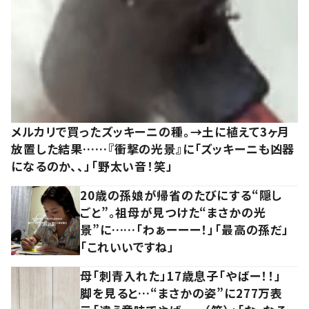
メルカリで買ったズッキーニの種。→土に植えて3ヶ月
放置した結果……『衝撃の光景』に「ズッキーニも凶器
になるのか、、」「野太い音！笑」
20歳の孫娘が帰省のたびにする“隠し
ごと”。祖母が見つけた“まさかの光
景”に……「わぁーーー！」「最高の孫だ」
「これいいですね」
母「刺青入れた」17歳息子「やばー！！」
脚を見ると…“まさかの姿”に277万表