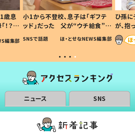
1歳息
小1から不登校、息子は「ギフテ
ひ孫に
「！？」
ッド」だった 父が“ウチ給食”を
が、抱
に「可愛
作り続ける理由とは #令和の親
「涙が
SNSで話題
ほ・とせなNEWS編集部
WS編集部
#令和の子
い」
ニュース
SNS