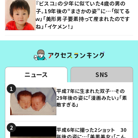
『ビスコ』の少年に似ていた4歳の男の
子。19年後の“まさかの姿”に…「似てる
ｗ」「美形男子要素持って産まれたのです
ね」「イケメン！」
ニュース
SNS
平成7年に生まれた双子…その
29年後の姿に「漫画みたい」「素
敵すぎる」
平成6年に撮った2ショット 30
年後の姿に…「美男美女」「こん