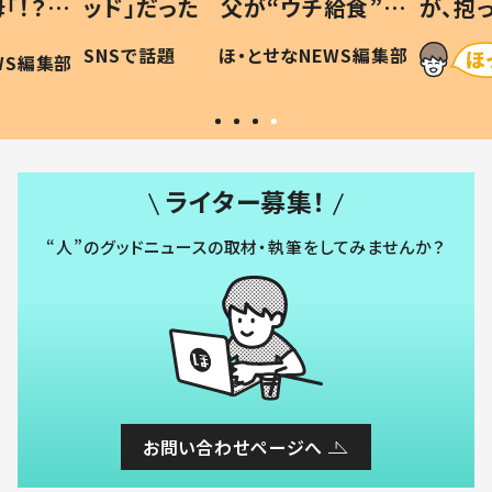
「！？」
ッド」だった 父が“ウチ給食”を
が、抱
に「可愛
作り続ける理由とは #令和の親
「涙が
SNSで話題
ほ・とせなNEWS編集部
WS編集部
#令和の子
い」
ライター募集！
“人”のグッドニュースの取材・執筆をしてみませんか？
お問い合わせページへ