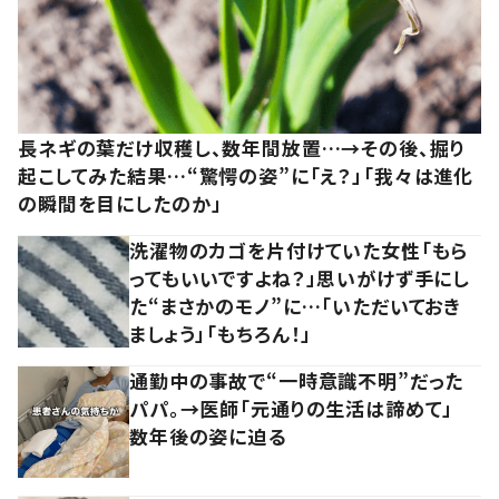
長ネギの葉だけ収穫し、数年間放置…→その後、掘り
起こしてみた結果…“驚愕の姿”に「え？」「我々は進化
の瞬間を目にしたのか」
洗濯物のカゴを片付けていた女性「もら
ってもいいですよね？」思いがけず手にし
た“まさかのモノ”に…「いただいておき
ましょう」「もちろん！」
通勤中の事故で“一時意識不明”だった
パパ。→医師「元通りの生活は諦めて」
数年後の姿に迫る