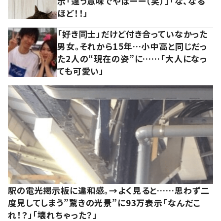
示「違う意味でやばーー（笑）」「な、なる
ほど！！」
「好き同士」だけど付き合っていなかった
男女。それから15年…小中高と同じだっ
た2人の“現在の姿”に……「大人になっ
ても可愛い」
駅の電光掲示板に違和感。→よく見ると……思わず二
度見してしまう”驚きの光景”に93万表示「なんだこ
れ！？」「壊れちゃった？」