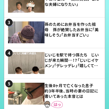
な夫婦になりたい」
孫のためにお弁当を作った祖
母 孫が絶賛したお弁当に「美
味しそう」「お弁当すごい」
じいじを駅で待つ孫たち じい
じが来た瞬間…！？「じいじイケ
メン」「デレッデレ」「嬉しくて可
愛くてたまらない」「幸せになれ
る」
生後8ヶ月で亡くなった息子
約3年半後、当時の妻の日記に
書いてあった本音とは