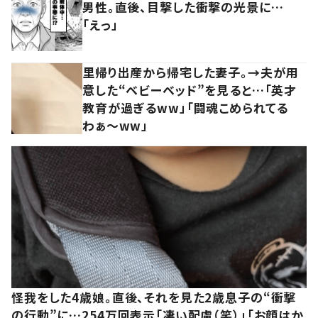
男性。直後、目撃した衝撃の光景に…
「えっ」
里帰り出産から帰宅した妻子。→夫が用
意した“ベビーベッド”を見ると…「英才
教育が過ぎるww」「闘魂こめられてる
わぁ～ww」
怪我をした4歳娘。直後、それを見た2歳息子の“衝撃
の行動”に…254万回表示「凄い配慮（笑）」「お顔はか