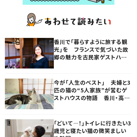
香川で「暮らすように旅する観
光」を フランスで気づいた故
郷の魅力を古民家ゲストハウス
に
今が「人生のベスト」 夫婦と3
匹の猫の“5人家族”が営むゲ
ストハウスの物語 香川・高松
市
「どいて―！」トイレに行きたい3
歳児と寝たい猫の微笑ましい