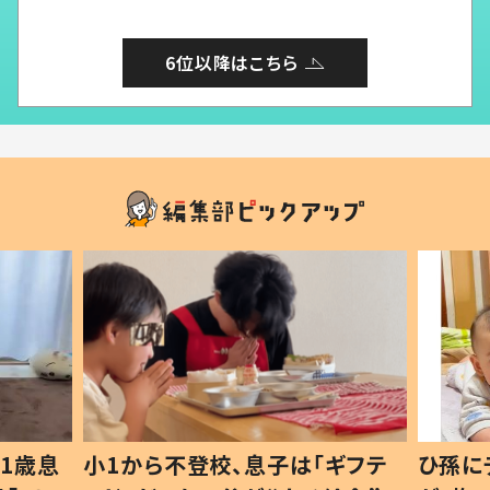
6位以降はこちら
1歳息
小1から不登校、息子は「ギフテ
ひ孫に