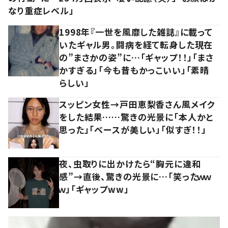
なり重症レベル」
1998年『一世を風靡した雑誌』に載って
いたギャル男。闘病を経て転身した現在
の”まさかの姿”に…「ギャップ！！」「まさ
かすぎる」「今も昔もかっこいい」「素晴
らしい」
スッピン女性→戸田恵梨香さん風メイク
をした結果……驚きの光景に「本人かと
思った」「ベースが美しい」「似すぎ！！」
夜、虫取りに出かけたら“胸元に違和
感”→直後、驚きの光景に…「笑ったｗｗ
ｗ」「ギャップww」