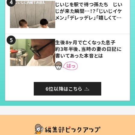
じいじを駅で待つ孫たち じい
じが来た瞬間…！？「じいじイケ
メン」「デレッデレ」「嬉しくて可
愛くてたまらない」「幸せになれ
る」
生後8ヶ月で亡くなった息子
約3年半後、当時の妻の日記に
書いてあった本音とは
6位以降はこちら