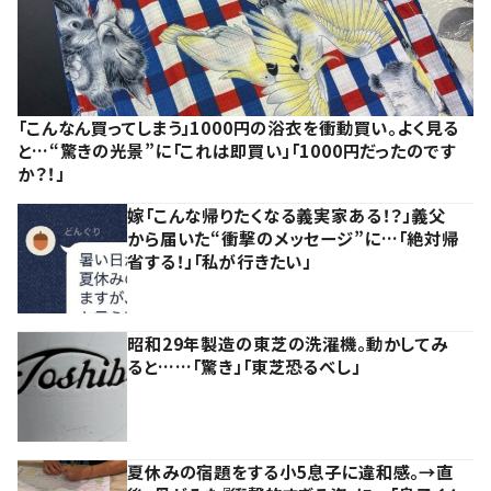
「こんなん買ってしまう」1000円の浴衣を衝動買い。よく見る
と…“驚きの光景”に「これは即買い」「1000円だったのです
か？！」
嫁「こんな帰りたくなる義実家ある！？」義父
から届いた“衝撃のメッセージ”に…「絶対帰
省する！」「私が行きたい」
昭和29年製造の東芝の洗濯機。動かしてみ
ると……「驚き」「東芝恐るべし」
夏休みの宿題をする小5息子に違和感。→直