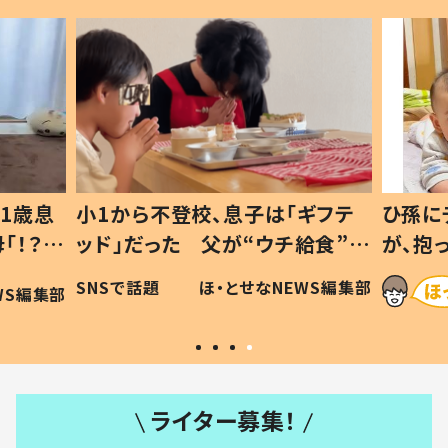
ギフテ
ひ孫にデレデレな80歳じいじ
給食”を
が、抱っこすると…ひ孫の反応に
和の親
「涙が出ました」「可愛くて仕方な
WS編集部
ほ・とせなNEWS編集部
い」
ライター募集！