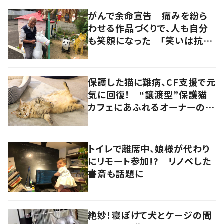
がんで余命宣告 痛みを紛ら
わせる作品づくりで、人も自分
も笑顔になった 「笑いは抗が
ん剤よりも強い」
保護した猫に難病、CF支援で元
気に回復！ “譲渡型”保護猫
カフェにあふれるオーナーの愛
情 香川・高松市
トイレで離席中、娘様が代わり
にリモート参加!? リノベした
書斎も話題に
絶妙！寝ぼけて犬とケージの間