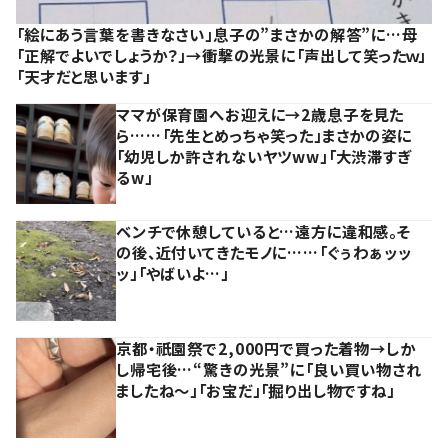
「絵にあう言葉を書きなさい」息子の”まさかの解答”に…母
「正解でよいでしょうか？」→衝撃の光景に「声出して笑ったｗ」
「天才だと思います」
ママが保育園へお迎えに→2歳息子を見た
ら……「先生とめっちゃ笑った」まさかの姿に
「幼児しか許されないヤツww」「大渋滞すぎ
るw」
ベンチで休憩していると…遠方に違和感。そ
の後、近付いてきたモノに……「ぐぅわぁッッ
ッ」「やばいよ…」
京都・祇園祭で2,000円で買った着物→しか
し帰宅後…“驚きの光景”に「良い買い物され
ましたね～」「お宝だ」「掘り出し物ですね」