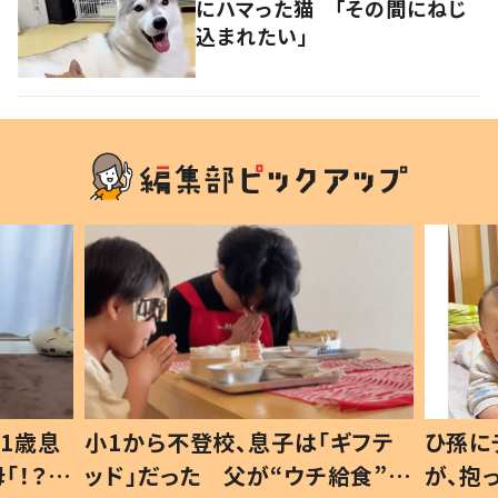
にハマった猫 「その間にねじ
込まれたい」
ギフテ
ひ孫にデレデレな80歳じいじ
給食”を
が、抱っこすると…ひ孫の反応に