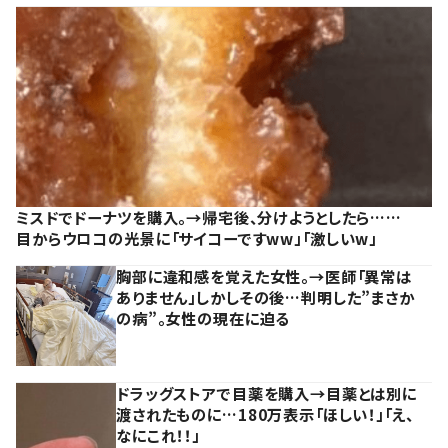
ミスドでドーナツを購入。→帰宅後、分けようとしたら……
目からウロコの光景に「サイコーですww」「激しいw」
胸部に違和感を覚えた女性。→医師「異常は
ありません」しかしその後…判明した”まさか
の病”。女性の現在に迫る
ドラッグストアで目薬を購入→目薬とは別に
渡されたものに…180万表示「ほしい！」「え、
なにこれ！！」