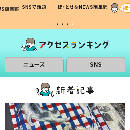
和の親
「涙が出ました」「可愛くて仕方な
WS編集部
ほ・とせなNEWS編集部
い」
ニュース
SNS