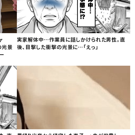
ャ
実家解体中…作業員に話しかけられた男性。直
の光景
後、目撃した衝撃の光景に…「えっ」
ー