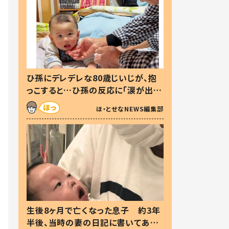
ひ孫にデレデレな80歳じいじが、抱
っこすると…ひ孫の反応に「涙が出ま
した」「可愛くて仕方ない」
ほ・とせなNEWS編集部
生後8ヶ月で亡くなった息子 約3年
半後、当時の妻の日記に書いてあっ