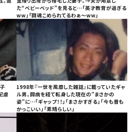
性。直
里帰り出産から帰宅した妻子。→夫が用意し
た“ベビーベッド”を見ると…「英才教育が過ぎる
ww」「闘魂こめられてるわぁ～ww」
息子
1998年『一世を風靡した雑誌』に載っていたギャ
配慮
ル男。闘病を経て転身した現在の”まさかの
姿”に…「ギャップ！！」「まさかすぎる」「今も昔も
かっこいい」「素晴らしい」