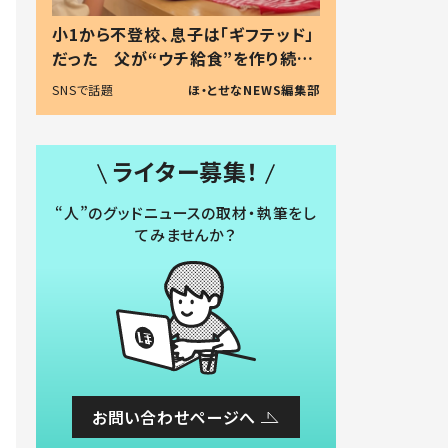
小1から不登校、息子は「ギフテッド」
だった 父が“ウチ給食”を作り続け
る理由とは #令和の親 #令和の子
SNSで話題
ほ・とせなNEWS編集部
ライター募集！
“人”のグッドニュースの取材・執筆をし
てみませんか？
お問い合わせページへ