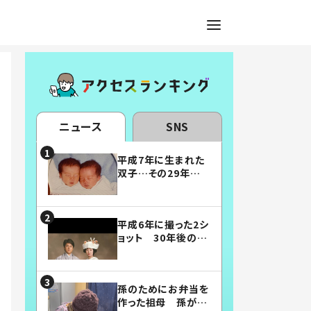
ニュース
SNS
平成7年に生まれた
双子…その29年後
の姿に「漫画みたい」
「素敵すぎる」
平成6年に撮った2シ
ョット 30年後の姿
に…「美男美女」「こ
んな夫婦になりた
い」
孫のためにお弁当を
作った祖母 孫が絶