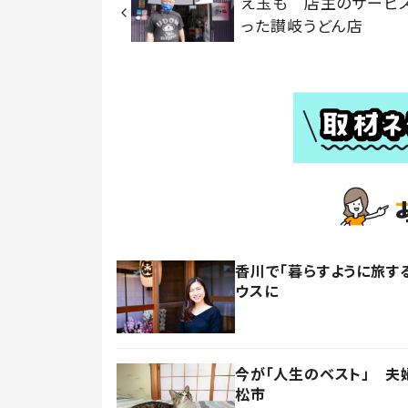
え玉も 店主のサービ
った讃岐うどん店
香川で「暮らすように旅す
ウスに
今が「人生のベスト」 夫
松市