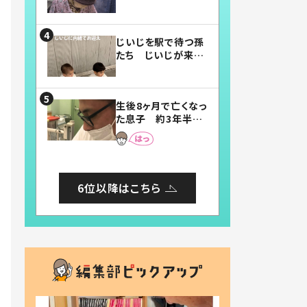
賛したお弁当に「美
味しそう」「お弁当す
ごい」
じいじを駅で待つ孫
たち じいじが来た
瞬間…！？「じいじイ
ケメン」「デレッデレ」
「嬉しくて可愛くてた
生後8ヶ月で亡くなっ
まらない」「幸せにな
た息子 約3年半
れる」
後、当時の妻の日記
に書いてあった本音
とは
6位以降はこちら