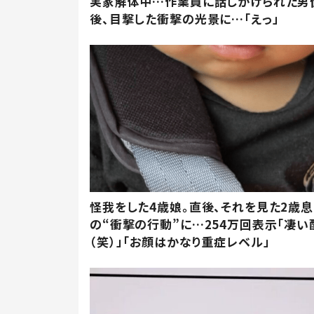
実家解体中…作業員に話しかけられた男
後、目撃した衝撃の光景に…「えっ」
怪我をした4歳娘。直後、それを見た2歳
の“衝撃の行動”に…254万回表示「凄い
（笑）」「お顔はかなり重症レベル」