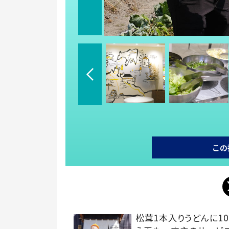
この
松茸1本入りうどんに10