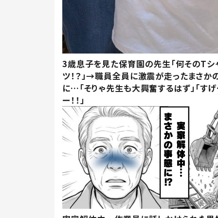
3歳息子を見た保育園の先生「何そのTシ
ツ！？」→職員全員に激震が走ったまさか
に…「そりゃ先生も大興奮するはず」「すげ
ー！！」