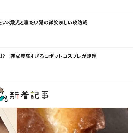
きたい3歳児と寝たい猫の微笑ましい攻防戦
!? 完成度高すぎるロボットコスプレが話題