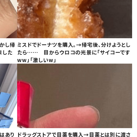
しかし帰
ミスドでドーナツを購入。→帰宅後、分けようとし
ました
たら…… 目からウロコの光景に「サイコーです
ww」「激しいw」
はあり
ドラッグストアで目薬を購入→目薬とは別に渡さ