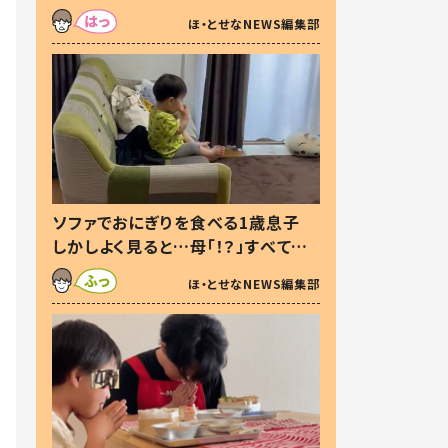
た本音とは
ほ・とせなNEWS編集部
ソファでおにぎりを食べる1歳息子
しかしよく見ると…母「！？」すべてを
察した母の投稿に「可愛いから許
ほ・とせなNEWS編集部
す！」「現行犯〜」