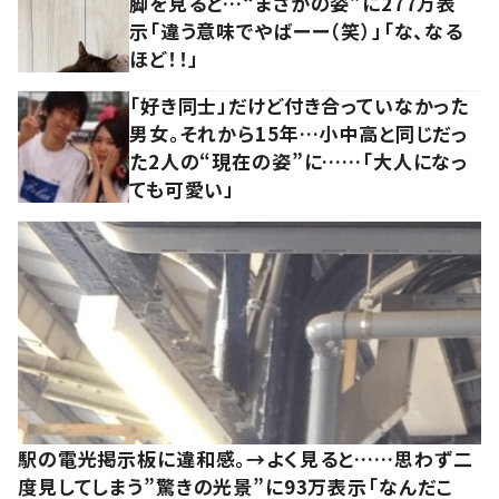
脚を見ると…“まさかの姿”に277万表
示「違う意味でやばーー（笑）」「な、なる
ほど！！」
「好き同士」だけど付き合っていなかった
男女。それから15年…小中高と同じだっ
た2人の“現在の姿”に……「大人になっ
ても可愛い」
駅の電光掲示板に違和感。→よく見ると……思わず二
度見してしまう”驚きの光景”に93万表示「なんだこ