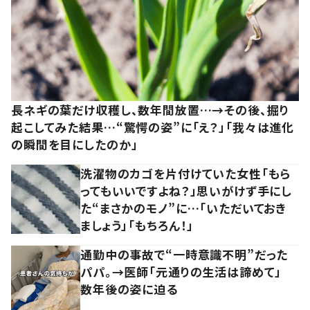
長ネギの葉だけ収穫し、数年間放置…→その後、掘り
起こしてみた結果…“驚愕の姿”に「え？」「我々は進化
の瞬間を目にしたのか」
洗濯物のカゴを片付けていた女性「もら
ってもいいですよね？」思いがけず手にし
た“まさかのモノ”に…「いただいておき
ましょう」「もちろん！」
通勤中の事故で“一時意識不明”だった
パパ。→医師「元通りの生活は諦めて」
数年後の姿に迫る