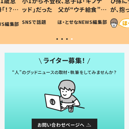
1歳息
小1から不登校、息子は「ギフテ
ひ孫に
「！？」
ッド」だった 父が“ウチ給食”を
が、抱
に「可愛
作り続ける理由とは #令和の親
「涙が
SNSで話題
ほ・とせなNEWS編集部
WS編集部
#令和の子
い」
ライター募集！
“人”のグッドニュースの取材・執筆をしてみませんか？
お問い合わせページへ