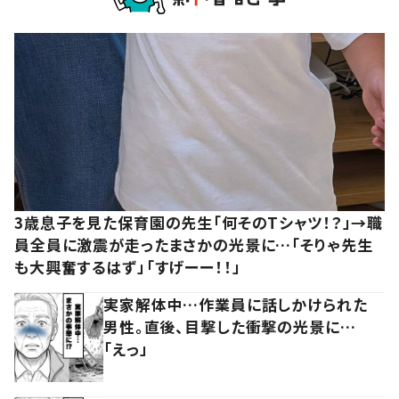
3歳息子を見た保育園の先生「何そのTシャツ！？」→職
員全員に激震が走ったまさかの光景に…「そりゃ先生
も大興奮するはず」「すげーー！！」
実家解体中…作業員に話しかけられた
男性。直後、目撃した衝撃の光景に…
「えっ」