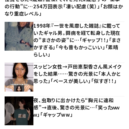
の行動”に…254万回表示「凄い配慮（笑）」「お顔はか
なり重症レベル」
1998年『一世を風靡した雑誌』に載って
いたギャル男。闘病を経て転身した現在
の”まさかの姿”に…「ギャップ！！」「まさ
かすぎる」「今も昔もかっこいい」「素晴
らしい」
スッピン女性→戸田恵梨香さん風メイク
をした結果……驚きの光景に「本人かと
思った」「ベースが美しい」「似すぎ！！」
夜、虫取りに出かけたら“胸元に違和
感”→直後、驚きの光景に…「笑ったｗｗ
ｗ」「ギャップww」