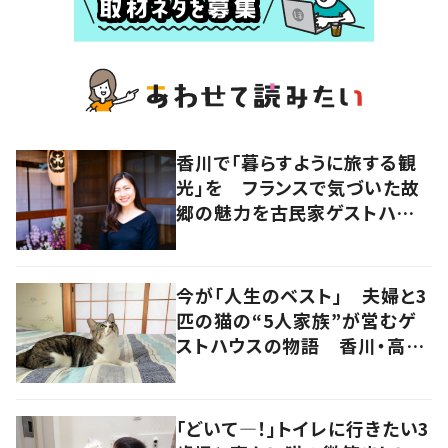
香川で「暮らすように旅する観
光」を フランスで気づいた故
郷の魅力を古民家ゲストハウス
に
今が「人生のベスト」 夫婦と3
匹の猫の“5人家族”が営むゲ
ストハウスの物語 香川・高松
市
「どいて―！」トイレに行きたい3