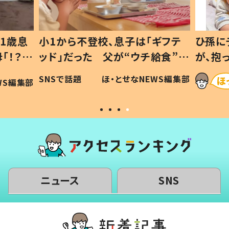
1歳息
小1から不登校、息子は「ギフテ
ひ孫に
「！？」
ッド」だった 父が“ウチ給食”を
が、抱
に「可愛
作り続ける理由とは #令和の親
「涙が
SNSで話題
ほ・とせなNEWS編集部
WS編集部
#令和の子
い」
ニュース
SNS