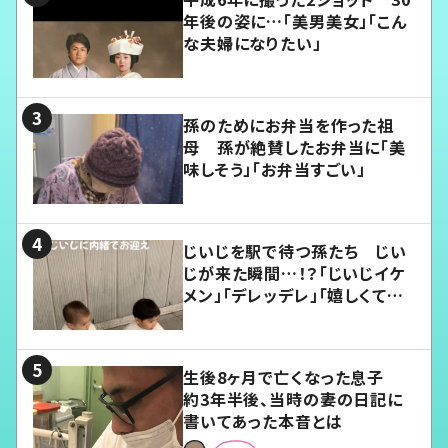
年後の姿に…「美男美女」「こん
な夫婦になりたい」
孫のためにお弁当を作った祖
母 孫が絶賛したお弁当に「美
味しそう」「お弁当すごい」
じいじを駅で待つ孫たち じい
じが来た瞬間…！？「じいじイケ
メン」「デレッデレ」「嬉しくて可
愛くてたまらない」「幸せになれ
る」
生後8ヶ月で亡くなった息子
約3年半後、当時の妻の日記に
書いてあった本音とは