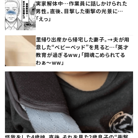
実家解体中…作業員に話しかけられた
男性。直後、目撃した衝撃の光景に…
「えっ」
里帰り出産から帰宅した妻子。→夫が用
意した“ベビーベッド”を見ると…「英才
教育が過ぎるww」「闘魂こめられてる
わぁ～ww」
怪我をした4歳娘。直後、それを見た2歳息子の“衝撃