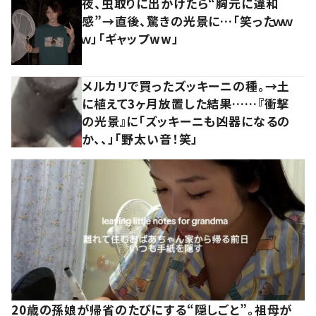
夜、虫取りに出かけたら“胸元に違和
感”→直後、驚きの光景に…「笑ったｗｗ
ｗ」「ギャップww」
メルカリで買ったズッキーニの種。→土
に植えて3ヶ月放置した結果……『衝撃
の光景』に「ズッキーニも凶器になるの
か、、」「野太い音！笑」
20歳の孫娘が帰省のたびにする“隠しごと”。祖母が