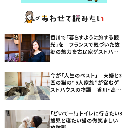
香川で「暮らすように旅する観
光」を フランスで気づいた故
郷の魅力を古民家ゲストハウス
に
今が「人生のベスト」 夫婦と3
匹の猫の“5人家族”が営むゲ
ストハウスの物語 香川・高松
市
「どいて―！」トイレに行きたい3
歳児と寝たい猫の微笑ましい
攻防戦