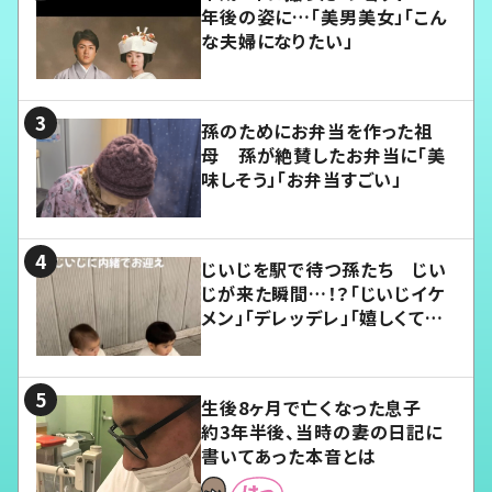
年後の姿に…「美男美女」「こん
な夫婦になりたい」
孫のためにお弁当を作った祖
母 孫が絶賛したお弁当に「美
味しそう」「お弁当すごい」
じいじを駅で待つ孫たち じい
じが来た瞬間…！？「じいじイケ
メン」「デレッデレ」「嬉しくて可
愛くてたまらない」「幸せになれ
る」
生後8ヶ月で亡くなった息子
約3年半後、当時の妻の日記に
書いてあった本音とは