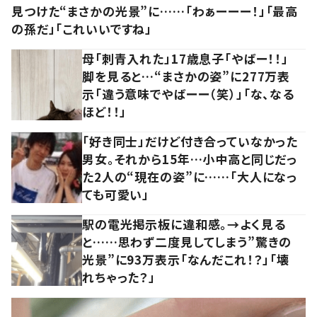
見つけた“まさかの光景”に……「わぁーーー！」「最高
の孫だ」「これいいですね」
母「刺青入れた」17歳息子「やばー！！」
脚を見ると…“まさかの姿”に277万表
示「違う意味でやばーー（笑）」「な、なる
ほど！！」
「好き同士」だけど付き合っていなかった
男女。それから15年…小中高と同じだっ
た2人の“現在の姿”に……「大人になっ
ても可愛い」
駅の電光掲示板に違和感。→よく見る
と……思わず二度見してしまう”驚きの
光景”に93万表示「なんだこれ！？」「壊
れちゃった？」