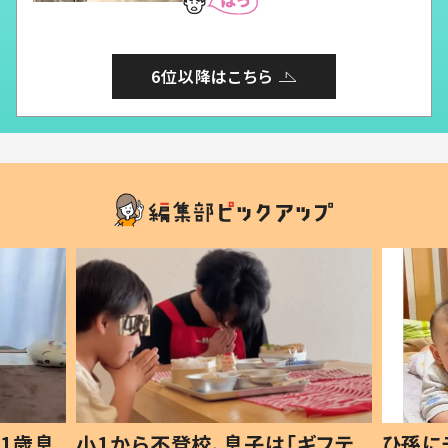
6位以降はこちら
1歳息
小1から不登校、息子は「ギフテ
ひ孫に