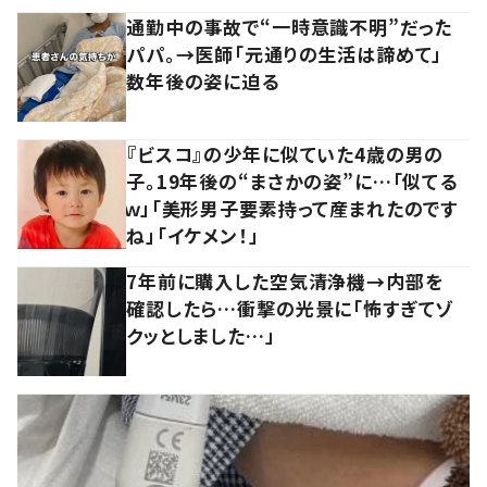
通勤中の事故で“一時意識不明”だった
パパ。→医師「元通りの生活は諦めて」
数年後の姿に迫る
『ビスコ』の少年に似ていた4歳の男の
子。19年後の“まさかの姿”に…「似てる
ｗ」「美形男子要素持って産まれたのです
ね」「イケメン！」
7年前に購入した空気清浄機→内部を
確認したら…衝撃の光景に「怖すぎてゾ
クッとしました…」