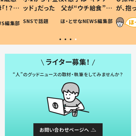
「！？」
ッド」だった 父が“ウチ給食”を
が、抱
に「可愛
作り続ける理由とは #令和の親
「涙が
SNSで話題
ほ・とせなNEWS編集部
WS編集部
#令和の子
い」
ライター募集！
“人”のグッドニュースの取材・執筆をしてみませんか？
お問い合わせページへ