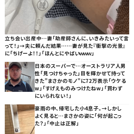
立ち会い出産中…妻「助産師さんに、いきみたいって言
って！」→夫に頼んだ結果……妻が見た『衝撃の光景』
に「ちげーよ！！」「ほんとにやばいｗｗｗ」
日本のスーパーで…オーストラリア人男
性「見つけちゃった」目を輝かせて持って
きた”まさかのモノ”に72万表示「ウケる
w」「すげえものみつけたねw」「買わず
にいられない！」
豪雨の中、帰宅した小4息子。→しかし
よく見ると…まさかの姿に「何が起こっ
た？」「中止は正解」