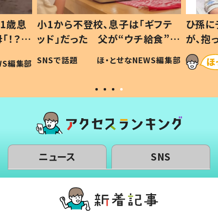
1歳息
小1から不登校、息子は「ギフテ
ひ孫に
「！？」
ッド」だった 父が“ウチ給食”を
が、抱
に「可愛
作り続ける理由とは #令和の親
「涙が
SNSで話題
ほ・とせなNEWS編集部
WS編集部
#令和の子
い」
ニュース
SNS