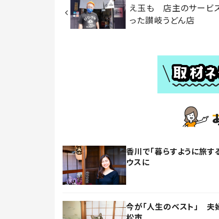
え玉も 店主のサービ
った讃岐うどん店
香川で「暮らすように旅す
ウスに
今が「人生のベスト」 夫
松市