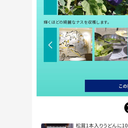
輝くほどの綺麗なナスを収穫します。
この
松茸1本入りうどんに10