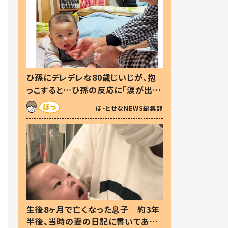
ひ孫にデレデレな80歳じいじが、抱
っこすると…ひ孫の反応に「涙が出ま
した」「可愛くて仕方ない」
ほ・とせなNEWS編集部
生後8ヶ月で亡くなった息子 約3年
半後、当時の妻の日記に書いてあっ