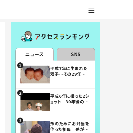
ニュース
SNS
平成7年に生まれた
双子…その29年後
の姿に「漫画みたい」
「素敵すぎる」
平成6年に撮った2シ
ョット 30年後の姿
に…「美男美女」「こ
んな夫婦になりた
い」
孫のためにお弁当を
作った祖母 孫が絶