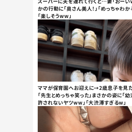
スーパーに夫を連れて行くと…妻「おーい
かの行動に「奥さん美人！」「めっちゃわか
「楽しそうww」
ママが保育園へお迎えに→2歳息子を見
「先生とめっちゃ笑った」まさかの姿に「幼
許されないヤツww」「大渋滞すぎるw」