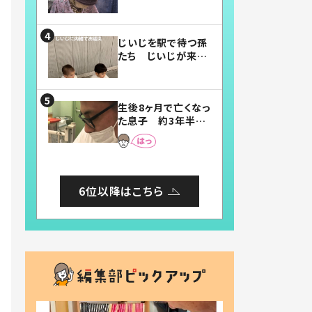
賛したお弁当に「美
味しそう」「お弁当す
ごい」
じいじを駅で待つ孫
たち じいじが来た
瞬間…！？「じいじイ
ケメン」「デレッデレ」
「嬉しくて可愛くてた
生後8ヶ月で亡くなっ
まらない」「幸せにな
た息子 約3年半
れる」
後、当時の妻の日記
に書いてあった本音
とは
6位以降はこちら