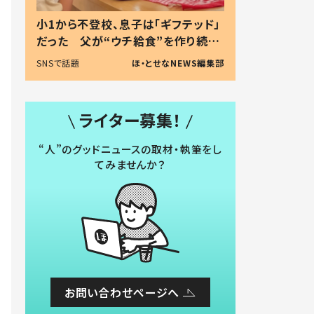
小1から不登校、息子は「ギフテッド」
だった 父が“ウチ給食”を作り続け
る理由とは #令和の親 #令和の子
SNSで話題
ほ・とせなNEWS編集部
ライター募集！
“人”のグッドニュースの取材・執筆をし
てみませんか？
お問い合わせページへ