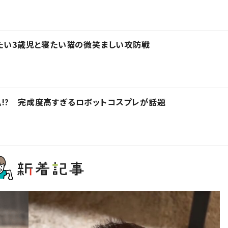
きたい3歳児と寝たい猫の微笑ましい攻防戦
!? 完成度高すぎるロボットコスプレが話題