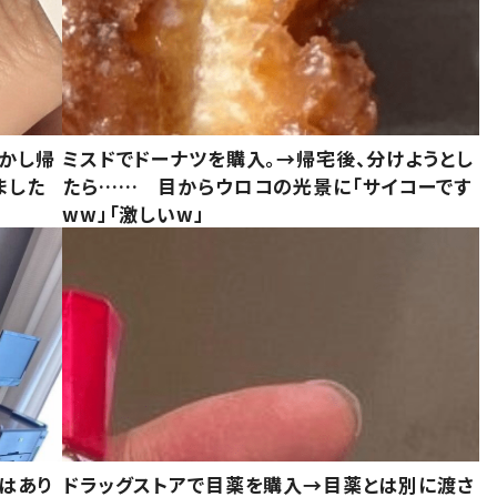
しかし帰
ミスドでドーナツを購入。→帰宅後、分けようとし
ました
たら…… 目からウロコの光景に「サイコーです
ww」「激しいw」
はあり
ドラッグストアで目薬を購入→目薬とは別に渡さ