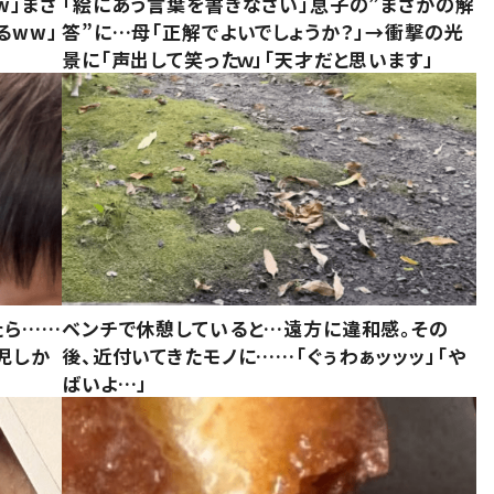
w」まさ
「絵にあう言葉を書きなさい」息子の”まさかの解
るww」
答”に…母「正解でよいでしょうか？」→衝撃の光
景に「声出して笑ったｗ」「天才だと思います」
たら……
ベンチで休憩していると…遠方に違和感。その
児しか
後、近付いてきたモノに……「ぐぅわぁッッッ」「や
ばいよ…」