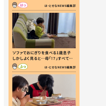
た本音とは
ほ・とせなNEWS編集部
ソファでおにぎりを食べる1歳息子
しかしよく見ると…母「！？」すべてを
察した母の投稿に「可愛いから許
ほ・とせなNEWS編集部
す！」「現行犯〜」