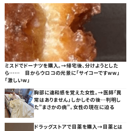
ミスドでドーナツを購入。→帰宅後、分けようとした
ら…… 目からウロコの光景に「サイコーですww」
「激しいw」
胸部に違和感を覚えた女性。→医師「異
常はありません」しかしその後…判明し
た”まさかの病”。女性の現在に迫る
ドラッグストアで目薬を購入→目薬とは