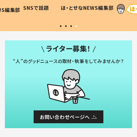
に「可愛
作り続ける理由とは #令和の親
「涙が
SNSで話題
ほ・とせなNEWS編集部
WS編集部
#令和の子
い」
ライター募集！
“人”のグッドニュースの取材・執筆をしてみませんか？
お問い合わせページへ