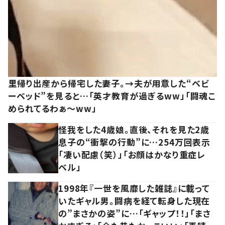
里帰り出産から帰宅した妻子。→夫が用意した“ベビ
ーベッド”を見ると…「英才教育が過ぎるww」「闘魂こ
められてるわぁ～ww」
怪我をした4歳娘。直後、それを見た2歳
息子の“衝撃の行動”に…254万回表示
「凄い配慮（笑）」「お顔はかなり重症レ
ベル」
1998年『一世を風靡した雑誌』に載って
いたギャル男。闘病を経て転身した現在
の”まさかの姿”に…「ギャップ！！」「まさ