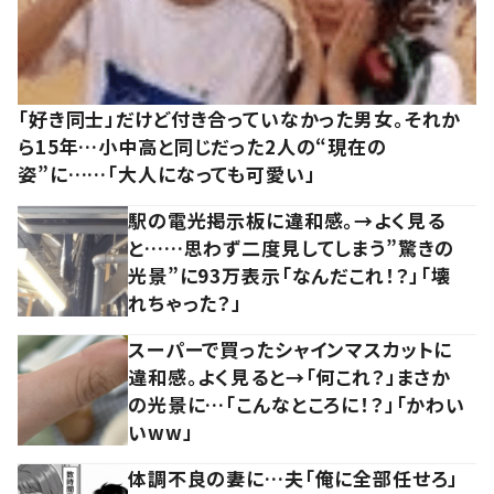
「好き同士」だけど付き合っていなかった男女。それか
ら15年…小中高と同じだった2人の“現在の
姿”に……「大人になっても可愛い」
駅の電光掲示板に違和感。→よく見る
と……思わず二度見してしまう”驚きの
光景”に93万表示「なんだこれ！？」「壊
れちゃった？」
スーパーで買ったシャインマスカットに
違和感。よく見ると→「何これ？」まさか
の光景に…「こんなところに！？」「かわい
いww」
体調不良の妻に…夫「俺に全部任せろ」