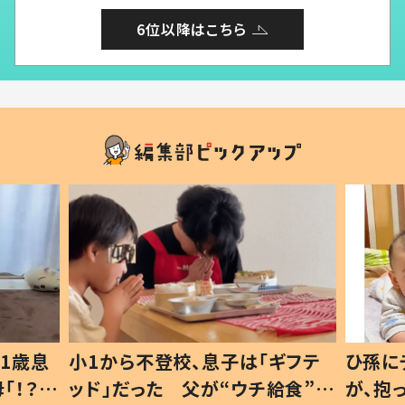
6位以降はこちら
1歳息
小1から不登校、息子は「ギフテ
ひ孫に
「！？」
ッド」だった 父が“ウチ給食”を
が、抱