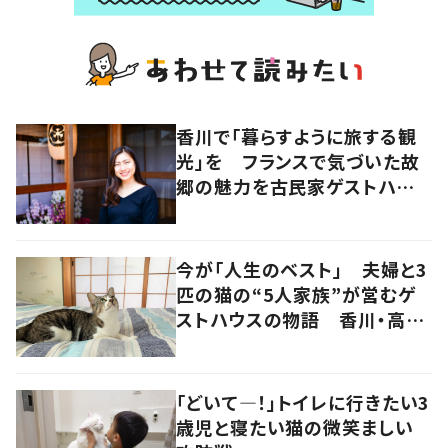
香川で「暮らすように旅する観
光」を フランスで気づいた故
郷の魅力を古民家ゲストハウス
に
今が「人生のベスト」 夫婦と3
匹の猫の“5人家族”が営むゲ
ストハウスの物語 香川・高松
市
「どいて―！」トイレに行きたい3
歳児と寝たい猫の微笑ましい