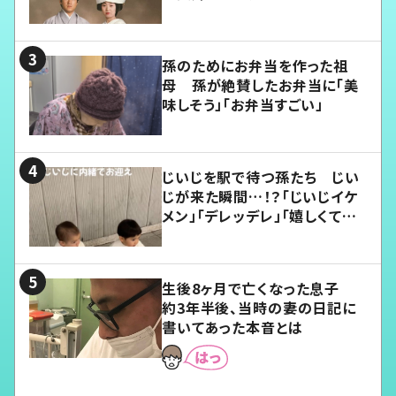
孫のためにお弁当を作った祖
母 孫が絶賛したお弁当に「美
味しそう」「お弁当すごい」
じいじを駅で待つ孫たち じい
じが来た瞬間…！？「じいじイケ
メン」「デレッデレ」「嬉しくて可
愛くてたまらない」「幸せになれ
る」
生後8ヶ月で亡くなった息子
約3年半後、当時の妻の日記に
書いてあった本音とは