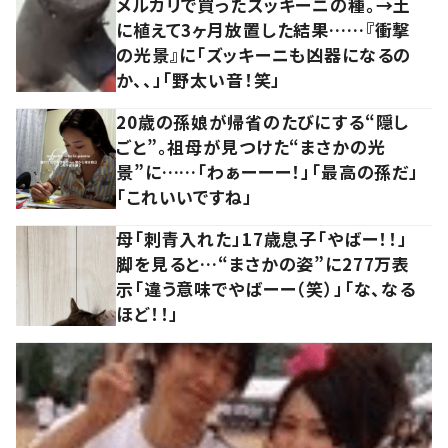
メルカリで買ったズッキーニの種。→土
に植えて3ヶ月放置した結果……『衝撃
の光景』に「ズッキーニも凶器になるの
か、、」「野太い音！笑」
20歳の孫娘が帰省のたびにする“隠し
ごと”。祖母が見つけた“まさかの光
景”に……「わぁーーー！」「最高の孫だ」
「これいいですね」
母「刺青入れた」17歳息子「やばー！！」
脚を見ると…“まさかの姿”に277万表
示「違う意味でやばーー（笑）」「な、なる
ほど！！」