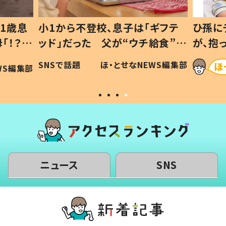
1歳息
小1から不登校、息子は「ギフテ
ひ孫に
「！？」
ッド」だった 父が“ウチ給食”を
が、抱
に「可愛
作り続ける理由とは #令和の親
「涙が
SNSで話題
ほ・とせなNEWS編集部
WS編集部
#令和の子
い」
ニュース
SNS