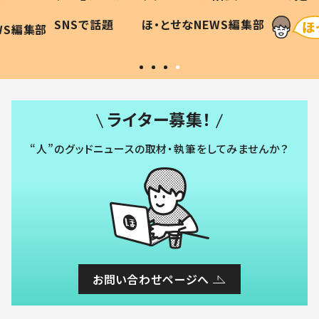
に「可愛
作り続ける理由とは #令和の親
「涙が
SNSで話題
ほ・とせなNEWS編集部
WS編集部
#令和の子
い」
ライター募集！
“人”のグッドニュースの取材・執筆をしてみませんか？
お問い合わせページへ