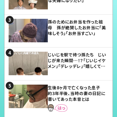
な夫婦になりたい」
孫のためにお弁当を作った祖
母 孫が絶賛したお弁当に「美
味しそう」「お弁当すごい」
じいじを駅で待つ孫たち じい
じが来た瞬間…！？「じいじイケ
メン」「デレッデレ」「嬉しくて可
愛くてたまらない」「幸せになれ
る」
生後8ヶ月で亡くなった息子
約3年半後、当時の妻の日記に
書いてあった本音とは