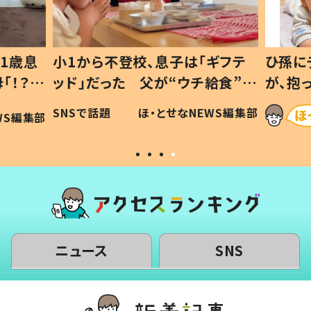
1歳息
小1から不登校、息子は「ギフテ
ひ孫に
「！？」
ッド」だった 父が“ウチ給食”を
が、抱
に「可愛
作り続ける理由とは #令和の親
「涙が
SNSで話題
ほ・とせなNEWS編集部
WS編集部
#令和の子
い」
ニュース
SNS