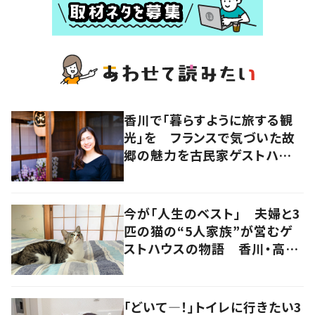
香川で「暮らすように旅する観
光」を フランスで気づいた故
郷の魅力を古民家ゲストハウス
に
今が「人生のベスト」 夫婦と3
匹の猫の“5人家族”が営むゲ
ストハウスの物語 香川・高松
市
「どいて―！」トイレに行きたい3