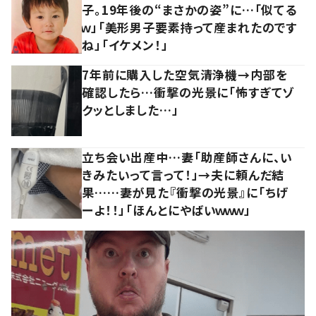
子。19年後の“まさかの姿”に…「似てる
ｗ」「美形男子要素持って産まれたのです
ね」「イケメン！」
7年前に購入した空気清浄機→内部を
確認したら…衝撃の光景に「怖すぎてゾ
クッとしました…」
立ち会い出産中…妻「助産師さんに、い
きみたいって言って！」→夫に頼んだ結
果……妻が見た『衝撃の光景』に「ちげ
ーよ！！」「ほんとにやばいｗｗｗ」