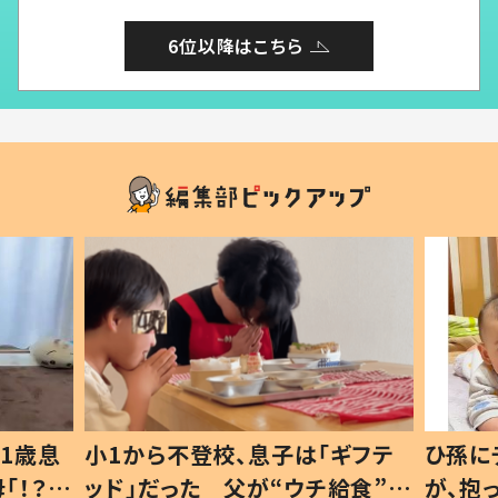
6位以降はこちら
1歳息
小1から不登校、息子は「ギフテ
ひ孫に
「！？」
ッド」だった 父が“ウチ給食”を
が、抱