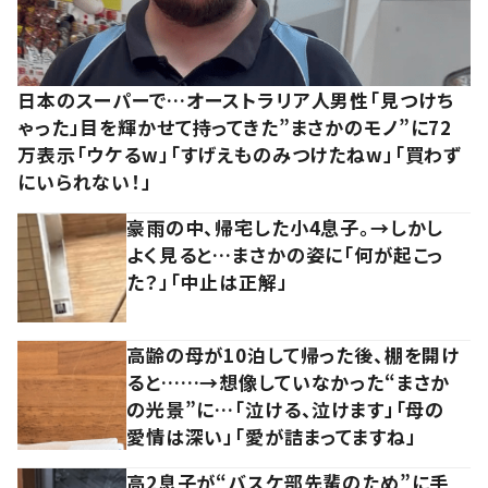
日本のスーパーで…オーストラリア人男性「見つけち
ゃった」目を輝かせて持ってきた”まさかのモノ”に72
万表示「ウケるw」「すげえものみつけたねw」「買わず
にいられない！」
豪雨の中、帰宅した小4息子。→しかし
よく見ると…まさかの姿に「何が起こっ
た？」「中止は正解」
高齢の母が10泊して帰った後、棚を開け
ると……→想像していなかった“まさか
の光景”に…「泣ける、泣けます」「母の
愛情は深い」「愛が詰まってますね」
高2息子が“バスケ部先輩のため”に手