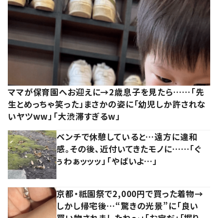
ママが保育園へお迎えに→2歳息子を見たら……「先
生とめっちゃ笑った」まさかの姿に「幼児しか許されな
いヤツww」「大渋滞すぎるw」
ベンチで休憩していると…遠方に違和
感。その後、近付いてきたモノに……「ぐ
ぅわぁッッッ」「やばいよ…」
京都・祇園祭で2,000円で買った着物→
しかし帰宅後…“驚きの光景”に「良い
買い物されましたね～」「お宝だ」「掘り