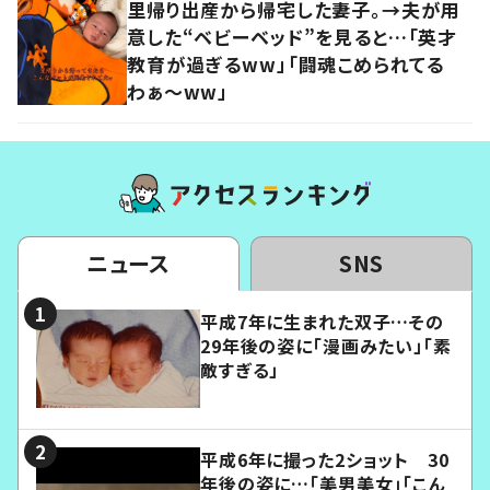
里帰り出産から帰宅した妻子。→夫が用
意した“ベビーベッド”を見ると…「英才
教育が過ぎるww」「闘魂こめられてる
わぁ～ww」
ニュース
SNS
平成7年に生まれた双子…その
29年後の姿に「漫画みたい」「素
敵すぎる」
平成6年に撮った2ショット 30
年後の姿に…「美男美女」「こん