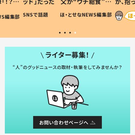
「！？」
ッド」だった 父が“ウチ給食”を
が、抱
に「可愛
作り続ける理由とは #令和の親
「涙が
SNSで話題
ほ・とせなNEWS編集部
WS編集部
#令和の子
い」
ライター募集！
“人”のグッドニュースの取材・執筆をしてみませんか？
お問い合わせページへ