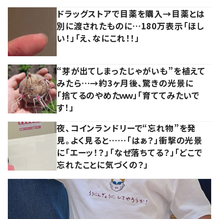
ドラッグストアで目薬を購入→目薬とは
別に渡されたものに…180万表示「ほし
い！」「え、なにこれ！！」
“芽が出てしまったじゃがいも”を植えて
みたら…→約3ヶ月後、驚きの光景に
「捨てるのやめたｗｗ」「育ててみたいで
す！」
夜、コインランドリーで“忘れ物”を発
見。よく見ると……「はぁ？」衝撃の光景
に「エーッ！？」「なぜ落ちてる？」「どこで
忘れたことに気づくの？」