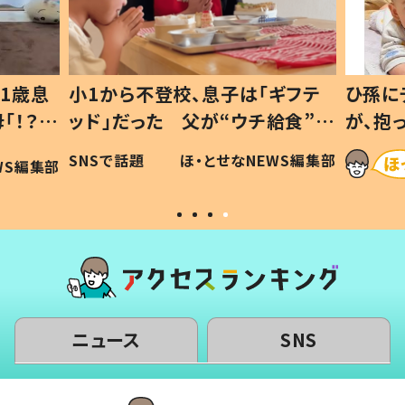
1歳息
小1から不登校、息子は「ギフテ
ひ孫に
「！？」
ッド」だった 父が“ウチ給食”を
が、抱
に「可愛
作り続ける理由とは #令和の親
「涙が
SNSで話題
ほ・とせなNEWS編集部
WS編集部
#令和の子
い」
ニュース
SNS