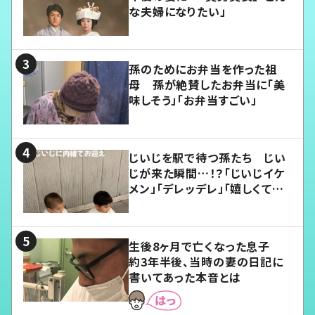
な夫婦になりたい」
孫のためにお弁当を作った祖
母 孫が絶賛したお弁当に「美
味しそう」「お弁当すごい」
じいじを駅で待つ孫たち じい
じが来た瞬間…！？「じいじイケ
メン」「デレッデレ」「嬉しくて可
愛くてたまらない」「幸せになれ
る」
生後8ヶ月で亡くなった息子
約3年半後、当時の妻の日記に
書いてあった本音とは