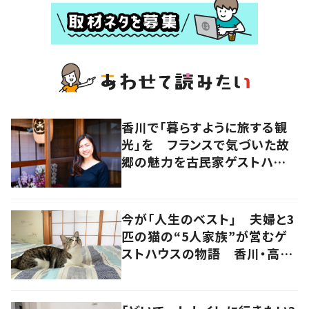
香川で「暮らすように旅する観
光」を フランスで気づいた故
郷の魅力を古民家ゲストハウス
に
今が「人生のベスト」 夫婦と3
匹の猫の“5人家族”が営むゲ
ストハウスの物語 香川・高松
市