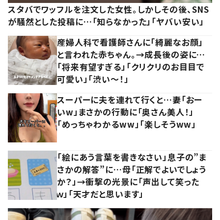
スタバでワッフルを注文した女性。しかしその後、SNS
が騒然とした投稿に…「知らなかった」「ヤバい安い」
産婦人科で看護師さんに「綺麗なお顔」
と言われた赤ちゃん。→成長後の姿に…
「将来有望すぎる」「クリクリのお目目で
可愛い」「渋い～！」
スーパーに夫を連れて行くと…妻「おー
いw」まさかの行動に「奥さん美人！」
「めっちゃわかるww」「楽しそうww」
「絵にあう言葉を書きなさい」息子の”ま
さかの解答”に…母「正解でよいでしょう
か？」→衝撃の光景に「声出して笑った
ｗ」「天才だと思います」