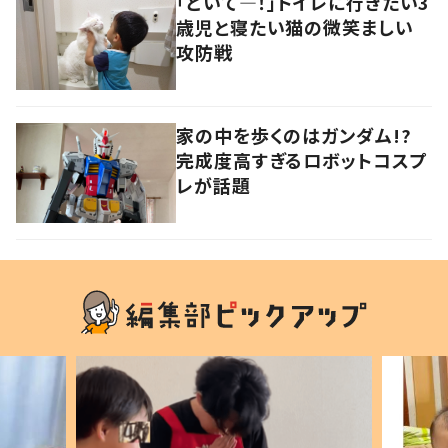
「どいて―！」トイレに行きたい3
歳児と寝たい猫の微笑ましい
攻防戦
家の中を歩くのはガンダム!?
完成度高すぎるロボットコスプ
レが話題