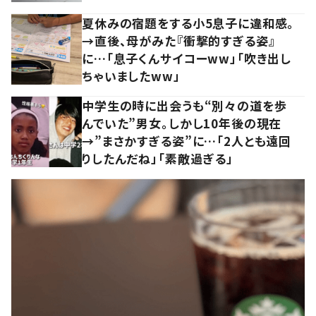
夏休みの宿題をする小5息子に違和感。
→直後、母がみた『衝撃的すぎる姿』
に…「息子くんサイコーww」「吹き出し
ちゃいましたww」
中学生の時に出会うも“別々の道を歩
んでいた”男女。しかし10年後の現在
→”まさかすぎる姿”に…「2人とも遠回
りしたんだね」「素敵過ぎる」