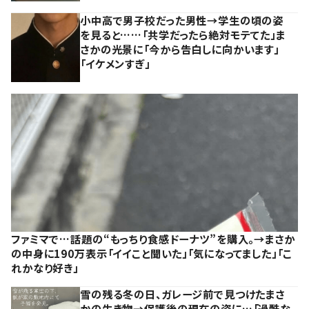
小中高で男子校だった男性→学生の頃の姿
を見ると……「共学だったら絶対モテてた」ま
さかの光景に「今から告白しに向かいます」
「イケメンすぎ」
ファミマで…話題の“もっちり食感ドーナツ”を購入。→まさか
の中身に190万表示「イイこと聞いた」「気になってました」「こ
れかなり好き」
雪の残る冬の日、ガレージ前で見つけたまさ
かの生き物→保護後の現在の姿に…「過酷な