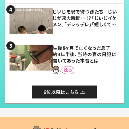
じいじを駅で待つ孫たち じい
じが来た瞬間…！？「じいじイケ
メン」「デレッデレ」「嬉しくて可
愛くてたまらない」「幸せになれ
る」
生後8ヶ月で亡くなった息子
約3年半後、当時の妻の日記に
書いてあった本音とは
6位以降はこちら