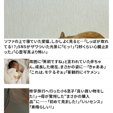
ソファの上で寝ていた愛猫。しかしよく見ると…「しっぽが取れ
てる！？」SNSがザワついた光景に「ヒッ！」「2秒くらい心臓止ま
った」「心霊写真より怖い」
周囲に「男前ですね」と言われていた赤ちゃ
ん。成長した現在、まさかの姿に…「きゃああ」
「これは、モテるぞぉ」「客観的にイケメン」
修学旅行へ行った小6息子「良い買い物をし
た！」→母が驚愕した“まさかの購入
品”に……「初めて見ました！」「いいセンス」
「素晴らしい！」