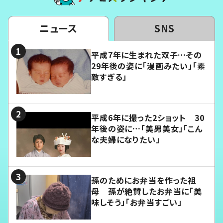
ニュース
SNS
平成7年に生まれた双子…その
29年後の姿に「漫画みたい」「素
敵すぎる」
平成6年に撮った2ショット 30
年後の姿に…「美男美女」「こん
な夫婦になりたい」
孫のためにお弁当を作った祖
母 孫が絶賛したお弁当に「美
味しそう」「お弁当すごい」