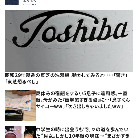
昭和29年製造の東芝の洗濯機。動かしてみると……「驚き」
「東芝恐るべし」
夏休みの宿題をする小5息子に違和感。→直
後、母がみた『衝撃的すぎる姿』に…「息子くん
サイコーww」「吹き出しちゃいましたww」
中学生の時に出会うも“別々の道を歩んでい
た”男女。しかし10年後の現在→”まさかすぎ