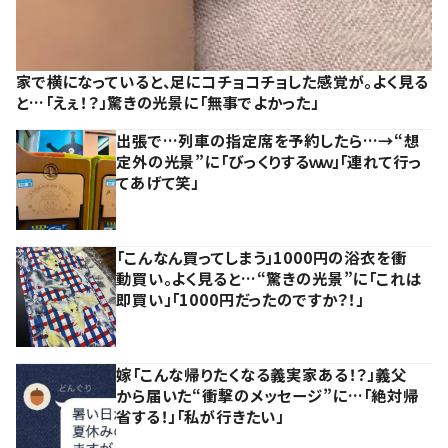
家で横になっていると、足にコチョコチョした感覚が。よく見る
と…「えぇ！？」驚きの光景に「無事でよかった」
出張で…列車の指定席を予約したら…→“想
定外の光景”に「びっくりするｗｗ」「連れて行っ
てあげて笑」
「こんなん買ってしまう」1000円の浴衣を衝
動買い。よく見ると…“驚きの光景”に「これは
即買い」「1000円だったのですか？！」
嫁「こんな帰りたくなる義実家ある！？」義父
から届いた“衝撃のメッセージ”に…「絶対帰
省する！」「私が行きたい」