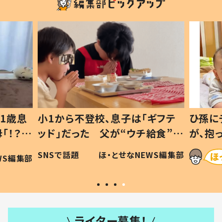
1歳息
小1から不登校、息子は「ギフテ
ひ孫に
「！？」
ッド」だった 父が“ウチ給食”を
が、抱
に「可愛
作り続ける理由とは #令和の親
「涙が
SNSで話題
ほ・とせなNEWS編集部
WS編集部
#令和の子
い」
ライター募集！