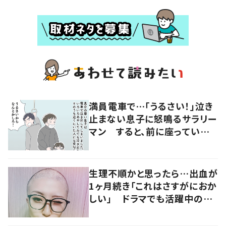
満員電車で…「うるさい！」泣き
止まない息子に怒鳴るサラリー
マン すると、前に座っていた
女性からの助け船に「感謝いっ
ぱい」
生理不順かと思ったら…出血が
1ヶ月続き「これはさすがにおか
しい」 ドラマでも活躍中の女
優を襲った病とは