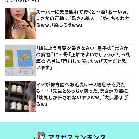
スーパーに夫を連れて行くと…妻「おーいw」
まさかの行動に「奥さん美人！」「めっちゃわか
るww」「楽しそうww」
「絵にあう言葉を書きなさい」息子の”まさか
の解答”に…母「正解でよいでしょうか？」→衝
撃の光景に「声出して笑ったｗ」「天才だと思
います」
ママが保育園へお迎えに→2歳息子を見た
ら……「先生とめっちゃ笑った」まさかの姿に
「幼児しか許されないヤツww」「大渋滞すぎ
るw」