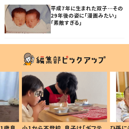
平成7年に生まれた双子…その
29年後の姿に「漫画みたい」
「素敵すぎる」
1歳息
小1から不登校、息子は「ギフテ
ひ孫に