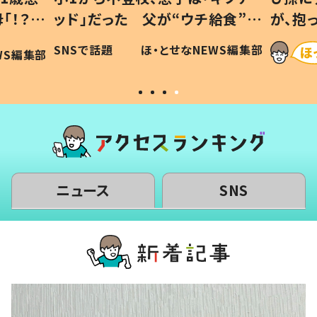
「！？」
ッド」だった 父が“ウチ給食”を
が、抱
に「可愛
作り続ける理由とは #令和の親
「涙が
SNSで話題
ほ・とせなNEWS編集部
WS編集部
#令和の子
い」
ニュース
SNS