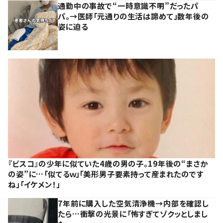
通勤中の事故で“一時意識不明”だったパ
パ。→医師「元通りの生活は諦めて」数年後の
姿に迫る
『ビスコ』の少年に似ていた4歳の男の子。19年後の“まさか
の姿”に…「似てるｗ」「美形男子要素持って産まれたのです
ね」「イケメン！」
7年前に購入した空気清浄機→内部を確認し
たら…衝撃の光景に「怖すぎてゾクッとしまし