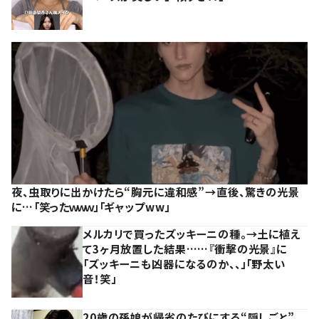
夜、虫取りに出かけたら“胸元に違和感”→直後、驚きの光景
に…「笑ったｗｗｗ」「ギャップww」
メルカリで買ったズッキーニの種。→土に植え
て3ヶ月放置した結果……『衝撃の光景』に
「ズッキーニも凶器になるのか、、」「野太い
音！笑」
20歳の孫娘が帰省のたびにする“隠しごと”。