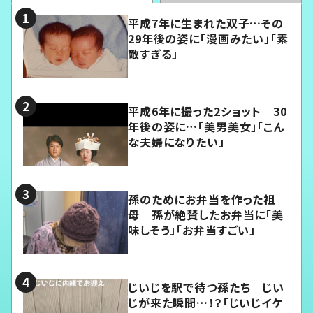
平成7年に生まれた双子…その
29年後の姿に「漫画みたい」「素
敵すぎる」
平成6年に撮った2ショット 30
年後の姿に…「美男美女」「こん
な夫婦になりたい」
孫のためにお弁当を作った祖
母 孫が絶賛したお弁当に「美
味しそう」「お弁当すごい」
じいじを駅で待つ孫たち じい
じが来た瞬間…！？「じいじイケ