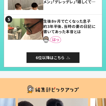
メン」「デレッデレ」「嬉しくて可
愛くてたまらない」「幸せになれ
る」
生後8ヶ月で亡くなった息子
約3年半後、当時の妻の日記に
書いてあった本音とは
6位以降はこちら