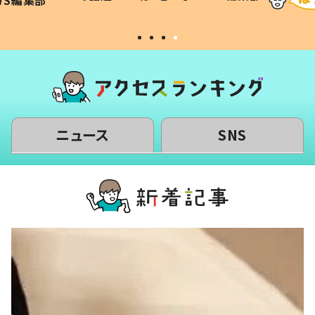
WS編集部
#令和の子
い」
ニュース
SNS