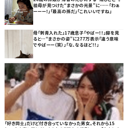
祖母が見つけた“まさかの光景”に……「わぁ
ーーー！」「最高の孫だ」「これいいですね」
母「刺青入れた」17歳息子「やばー！！」脚を見
ると…“まさかの姿”に277万表示「違う意味
でやばーー（笑）」「な、なるほど！！」
「好き同士」だけど付き合っていなかった男女。それから15