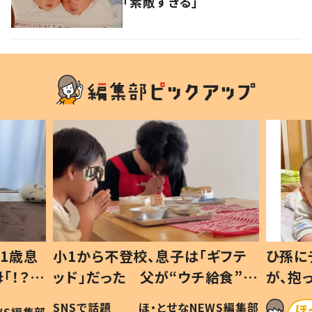
「素敵すぎる」
1歳息
小1から不登校、息子は「ギフテ
ひ孫に
「！？」
ッド」だった 父が“ウチ給食”を
が、抱
に「可愛
作り続ける理由とは #令和の親
「涙が
SNSで話題
ほ・とせなNEWS編集部