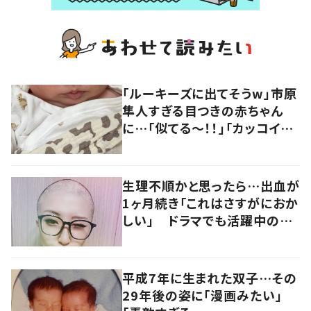
「ルーキーズに出てそうw」市原
隼人すぎる目つきの赤ちゃん
に…「似てる～！！」「カッコイイ」
の声
生理不順かと思ったら…出血が
1ヶ月続き「これはさすがにおか
しい」 ドラマでも活躍中の女
優を襲った病とは
平成7年に生まれた双子…その
29年後の姿に「漫画みたい」