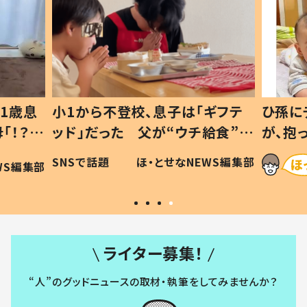
1歳息
小1から不登校、息子は「ギフテ
ひ孫に
「！？」
ッド」だった 父が“ウチ給食”を
が、抱
に「可愛
作り続ける理由とは #令和の親
「涙が
SNSで話題
ほ・とせなNEWS編集部
WS編集部
#令和の子
い」
ライター募集！
“人”のグッドニュースの取材・執筆をしてみませんか？