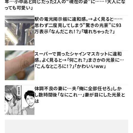
年…小中高と同じだった2人の“現在の姿”に……「大人にな
っても可愛い」
駅の電光掲示板に違和感。→よく見ると……
思わず二度見してしまう”驚きの光景”に93
万表示「なんだこれ！？」「壊れちゃった？」
スーパーで買ったシャインマスカットに違和
感。よく見ると→「何これ？」まさかの光景に…
「こんなところに！？」「かわいいww」
体調不良の妻に…夫「俺に全部任せろ」しか
し数時間後「なにこれ…」妻が目にした光景と
は