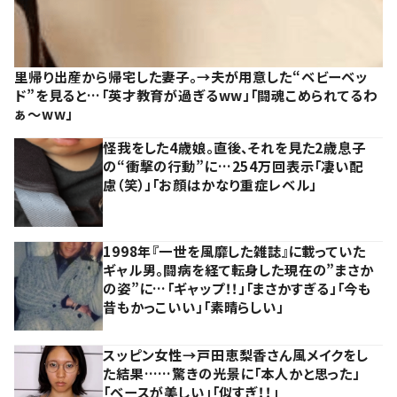
里帰り出産から帰宅した妻子。→夫が用意した“ベビーベッ
ド”を見ると…「英才教育が過ぎるww」「闘魂こめられてるわ
ぁ～ww」
怪我をした4歳娘。直後、それを見た2歳息子
の“衝撃の行動”に…254万回表示「凄い配
慮（笑）」「お顔はかなり重症レベル」
1998年『一世を風靡した雑誌』に載っていた
ギャル男。闘病を経て転身した現在の”まさか
の姿”に…「ギャップ！！」「まさかすぎる」「今も
昔もかっこいい」「素晴らしい」
スッピン女性→戸田恵梨香さん風メイクをし
た結果……驚きの光景に「本人かと思った」
「ベースが美しい」「似すぎ！！」