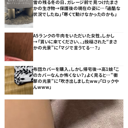
雪の残る冬の日、ガレージ前で見つけたまさ
かの生き物→保護後の現在の姿に…「過酷な
状況でしたね」「寒くて動けなかったのかも」
A5ランクの牛肉をいただいた女性。しかし
→「貰いに来てください、、」投稿された“まさ
かの光景”に「マジで言うてる…？」
布団カバーを購入。しかし帰宅後→高1娘「こ
のカバーなんか怖くない？」よく見ると…”衝
撃の光景”に「吹き出しましたww」「ロックや
んwww」