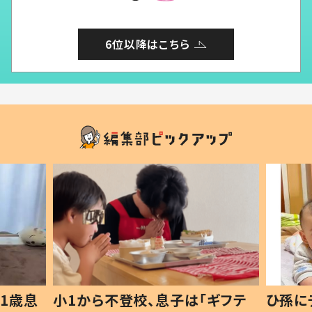
6位以降はこちら
1歳息
小1から不登校、息子は「ギフテ
ひ孫に