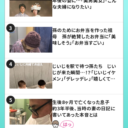
年後の姿に…「美男美女」「こん
な夫婦になりたい」
孫のためにお弁当を作った祖
母 孫が絶賛したお弁当に「美
味しそう」「お弁当すごい」
じいじを駅で待つ孫たち じい
じが来た瞬間…！？「じいじイケ
メン」「デレッデレ」「嬉しくて可
愛くてたまらない」「幸せになれ
る」
生後8ヶ月で亡くなった息子
約3年半後、当時の妻の日記に
書いてあった本音とは