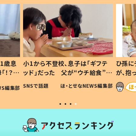
1歳息
小1から不登校、息子は「ギフテ
ひ孫に
「！？」
ッド」だった 父が“ウチ給食”を
が、抱
に「可愛
作り続ける理由とは #令和の親
「涙が
SNSで話題
ほ・とせなNEWS編集部
WS編集部
#令和の子
い」