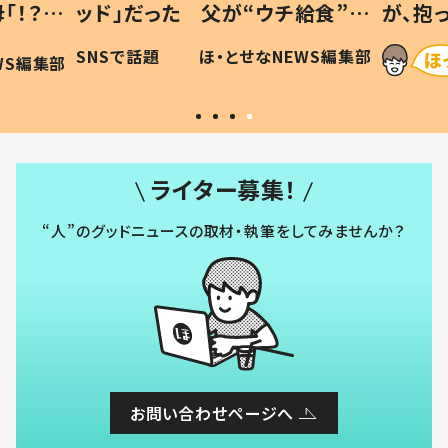
「！？」
ッド」だった 父が“ウチ給食”を
が、抱
に「可愛
作り続ける理由とは #令和の親
「涙が
SNSで話題
ほ・とせなNEWS編集部
WS編集部
#令和の子
い」
ライター募集！
“人”のグッドニュースの取材・執筆をしてみませんか？
お問い合わせページへ