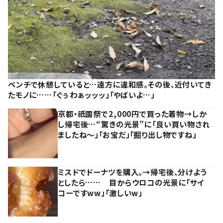
ベンチで休憩していると…遠方に違和感。その後、近付いてき
たモノに……「ぐぅわぁッッッ」「やばいよ…」
京都・祇園祭で2,000円で買った着物→しか
し帰宅後…“驚きの光景”に「良い買い物され
ましたね～」「お宝だ」「掘り出し物ですね」
ミスドでドーナツを購入。→帰宅後、分けよう
としたら…… 目からウロコの光景に「サイ
コーですww」「激しいw」