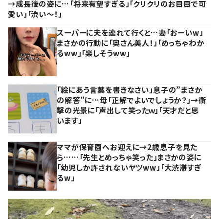
→成長後の姿に…「将来有望すぎる」「クリクリのお目目で可
愛い」「渋い～！」
スーパーに夫を連れて行くと…妻「おーいw」
まさかの行動に「奥さん美人！」「めっちゃわか
るww」「楽しそうww」
「絵にあう言葉を書きなさい」息子の”まさか
の解答”に…母「正解でよいでしょうか？」→衝
撃の光景に「声出して笑ったｗ」「天才だと思
います」
ママが保育園へお迎えに→2歳息子を見た
ら……「先生とめっちゃ笑った」まさかの姿に
「幼児しか許されないヤツww」「大渋滞すぎ
るw」