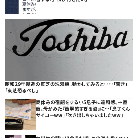
昭和29年製造の東芝の洗濯機。動かしてみると……「驚き」
「東芝恐るべし」
夏休みの宿題をする小5息子に違和感。→直
後、母がみた『衝撃的すぎる姿』に…「息子くん
サイコーww」「吹き出しちゃいましたww」