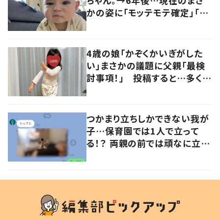
かの姿に「モッテモテ確定」「超
かわいい」「イケメン…」「お目
目ぱっちり」
4歳の娘「かぞくかいぎがした
い」まさかの議題に父親「最検
討事項！」 投稿すると…多くの
意見が寄せられる！
つかまり立ちしかできない我が
子…保育園では1人で立って
る！？ 両親の前では頑なに立た
ない1歳児が可愛すぎる…！