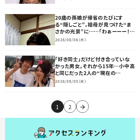
20歳の孫娘が帰省のたびにす
る“隠しごと”。祖母が見つけた“ま
さかの光景”に……「わぁーーー！」
「最高の孫だ」「これいいですね」
2026/08/06（木）
「好き同士」だけど付き合っていな
かった男女。それから15年…小中高
と同じだった2人の“現在の
姿”に……「大人になっても可愛い」
2026/08/05（水）
1
2