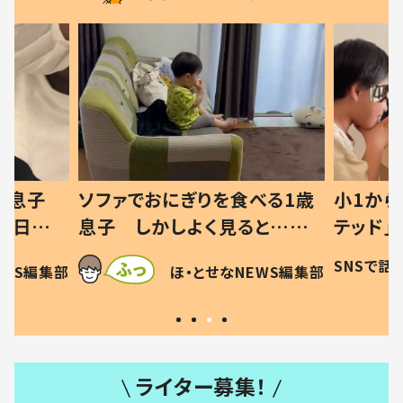
りを食べる1歳
小1から不登校、息子は「ギフ
ひ
く見ると…母
テッド」だった 父が“ウチ給
が
を察した母の投稿
食”を作り続ける理由とは #令
に
SNSで話題
ほ・とせなNEWS編集部
とせなNEWS編集部
許す！」「現行
和の親 #令和の子
方
ライター募集！