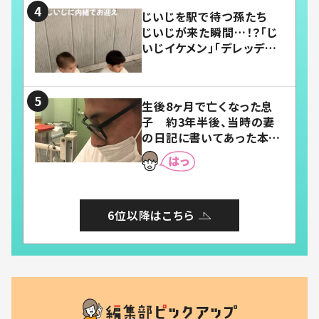
じいじを駅で待つ孫たち
じいじが来た瞬間…！？「じ
いじイケメン」「デレッデレ」
「嬉しくて可愛くてたまらな
い」「幸せになれる」
生後8ヶ月で亡くなった息
子 約3年半後、当時の妻
の日記に書いてあった本音
とは
6位以降はこちら