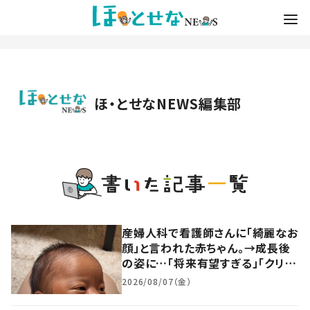
ほ・とせなNEWS編集部
産婦人科で看護師さんに「綺麗なお
顔」と言われた赤ちゃん。→成長後
の姿に…「将来有望すぎる」「クリク
リのお目目で可愛い」「渋い～！」
2026/08/07（金）