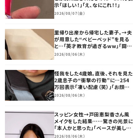
示「ほしい！」「え、なにこれ！！」
2026/08/07（金）
里帰り出産から帰宅した妻子。→夫
が用意した“ベビーベッド”を見る
と…「英才教育が過ぎるww」「闘魂
こめられてるわぁ～ww」
2026/08/06（木）
怪我をした4歳娘。直後、それを見た
2歳息子の“衝撃の行動”に…254
万回表示「凄い配慮（笑）」「お顔は
かなり重症レベル」
2026/08/06（木）
スッピン女性→戸田恵梨香さん風
メイクをした結果……驚きの光景に
「本人かと思った」「ベースが美し
い」「似すぎ！！」
2026/08/06（木）