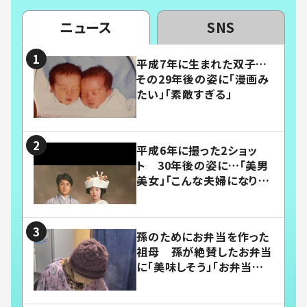
ニュース
SNS
平成7年に生まれた双子…
その29年後の姿に「漫画み
たい」「素敵すぎる」
平成6年に撮った2ショッ
ト 30年後の姿に…「美男
美女」「こんな夫婦になりた
い」
孫のためにお弁当を作った
祖母 孫が絶賛したお弁当
に「美味しそう」「お弁当すご
い」