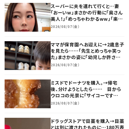
スーパーに夫を連れて行くと…妻
「おーいw」まさかの行動に「奥さん
美人！」「めっちゃわかるww」「楽し
そうww」
2026/08/07（金）
ママが保育園へお迎えに→2歳息子
を見たら……「先生とめっちゃ笑っ
た」まさかの姿に「幼児しか許され
ないヤツww」「大渋滞すぎるw」
2026/08/07（金）
ミスドでドーナツを購入。→帰宅
後、分けようとしたら…… 目から
ウロコの光景に「サイコーです
ww」「激しいw」
2026/08/07（金）
ドラッグストアで目薬を購入→目薬
とは別に渡されたものに…180万表