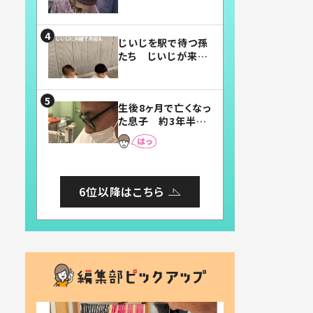
賛したお弁当に「美
味しそう」「お弁当す
ごい」
じいじを駅で待つ孫
たち じいじが来た
瞬間…！？「じいじイ
ケメン」「デレッデレ」
「嬉しくて可愛くてた
生後8ヶ月で亡くなっ
まらない」「幸せにな
た息子 約3年半
れる」
後、当時の妻の日記
に書いてあった本音
とは
6位以降はこちら