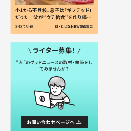
小1から不登校、息子は「ギフテッド」
だった 父が“ウチ給食”を作り続け
る理由とは #令和の親 #令和の子
SNSで話題
ほ・とせなNEWS編集部
ライター募集！
“人”のグッドニュースの取材・執筆をし
てみませんか？
お問い合わせページへ