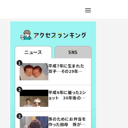
ニュース
SNS
平成7年に生まれた
双子…その29年後
の姿に「漫画みたい」
「素敵すぎる」
平成6年に撮った2シ
ョット 30年後の姿
に…「美男美女」「こ
んな夫婦になりた
い」
孫のためにお弁当を
作った祖母 孫が絶