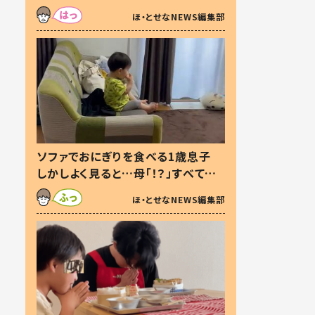
た本音とは
ほ・とせなNEWS編集部
ソファでおにぎりを食べる1歳息子
しかしよく見ると…母「！？」すべてを
察した母の投稿に「可愛いから許
ほ・とせなNEWS編集部
す！」「現行犯〜」