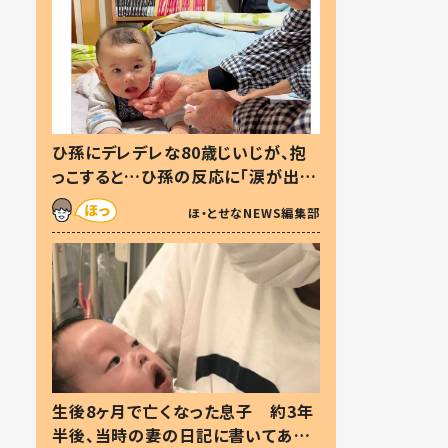
ひ孫にデレデレな80歳じいじが、抱
っこすると…ひ孫の反応に「涙が出ま
した」「可愛くて仕方ない」
ほ・とせなNEWS編集部
生後8ヶ月で亡くなった息子 約3年
半後、当時の妻の日記に書いてあっ