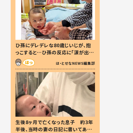
ひ孫にデレデレな80歳じいじが、抱
っこすると…ひ孫の反応に「涙が出ま
した」「可愛くて仕方ない」
ほ・とせなNEWS編集部
生後8ヶ月で亡くなった息子 約3年
半後、当時の妻の日記に書いてあっ