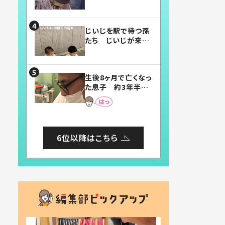
賛したお弁当に「美
味しそう」「お弁当す
ごい」
じいじを駅で待つ孫
たち じいじが来た
瞬間…！？「じいじイ
ケメン」「デレッデレ」
「嬉しくて可愛くてた
生後8ヶ月で亡くなっ
まらない」「幸せにな
た息子 約3年半
れる」
後、当時の妻の日記
に書いてあった本音
とは
6位以降はこちら