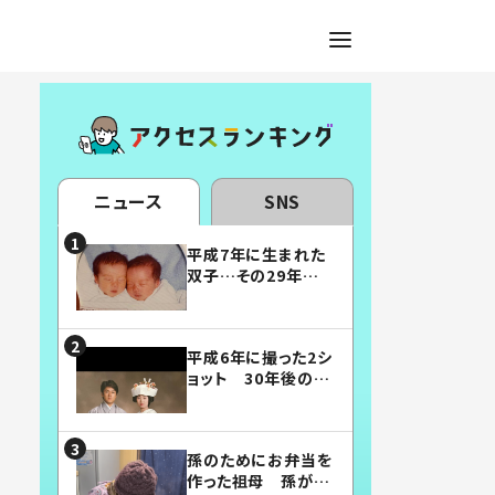
ニュース
SNS
平成7年に生まれた
双子…その29年後
の姿に「漫画みたい」
「素敵すぎる」
平成6年に撮った2シ
ョット 30年後の姿
に…「美男美女」「こ
んな夫婦になりた
い」
孫のためにお弁当を
作った祖母 孫が絶