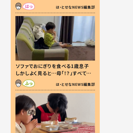
た本音とは
ほ・とせなNEWS編集部
ソファでおにぎりを食べる1歳息子
しかしよく見ると…母「！？」すべてを
察した母の投稿に「可愛いから許
ほ・とせなNEWS編集部
す！」「現行犯〜」