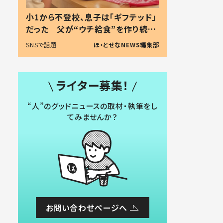
小1から不登校、息子は「ギフテッド」
だった 父が“ウチ給食”を作り続け
る理由とは #令和の親 #令和の子
SNSで話題
ほ・とせなNEWS編集部
ライター募集！
“人”のグッドニュースの取材・執筆をし
てみませんか？
お問い合わせページへ