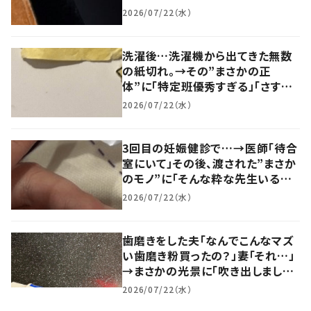
ていいんですか！？」「かなりレアで
2026/07/22（水）
すね」「当たりすぎるw」
洗濯後…洗濯機から出てきた無数
の紙切れ。→その”まさかの正
体”に「特定班優秀すぎる」「さすが
にムズいよー」
2026/07/22（水）
3回目の妊娠健診で…→医師「待合
室にいて」その後、渡された”まさか
のモノ”に「そんな粋な先生いるん
ですね！」「感謝しかないっ！」
2026/07/22（水）
歯磨きをした夫「なんでこんなマズ
い歯磨き粉買ったの？」妻「それ…」
→まさかの光景に「吹き出しました
w」「そりゃ美味しいわけないww」
2026/07/22（水）
「おもしろすぎるw」