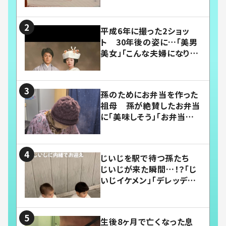
平成6年に撮った2ショッ
ト 30年後の姿に…「美男
美女」「こんな夫婦になりた
い」
孫のためにお弁当を作った
祖母 孫が絶賛したお弁当
に「美味しそう」「お弁当すご
い」
じいじを駅で待つ孫たち
じいじが来た瞬間…！？「じ
いじイケメン」「デレッデレ」
「嬉しくて可愛くてたまらな
い」「幸せになれる」
生後8ヶ月で亡くなった息