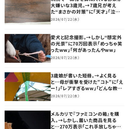
大嫌いな3歳児。→7歳兄が考え
た“まさかの対策”に「天才」「泣い
た」「えらい…」
2026/07/22（水）
愛犬と記念撮影。→しかし“想定外
の光景”に70万回表示「めっちゃ笑
ったww」「何があったんやww」
2026/07/22（水）
3歳娘が書いた短冊。→よく見る
と…母が衝撃を受けた”コト”に「え
ー！」「レアすぎるww」「どんな教育
をしたんだw」
2026/07/22（水）
メルカリで『ファミコンの箱』を購
入。→しかし、届いた商品を見る
と…270万表示「これ手放しちゃっ