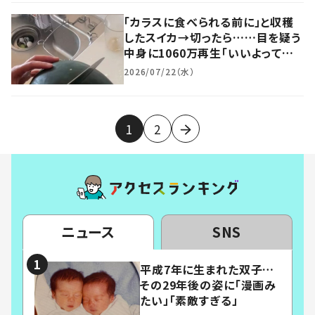
「カラスに食べられる前に」と収穫
したスイカ→切ったら……目を疑う
中身に1060万再生「いいよって言っ
てくれたんじゃ…w」「初めて見た」
2026/07/22（水）
「叫んじゃいました」
1
2
ニュース
SNS
平成7年に生まれた双子…
その29年後の姿に「漫画み
たい」「素敵すぎる」