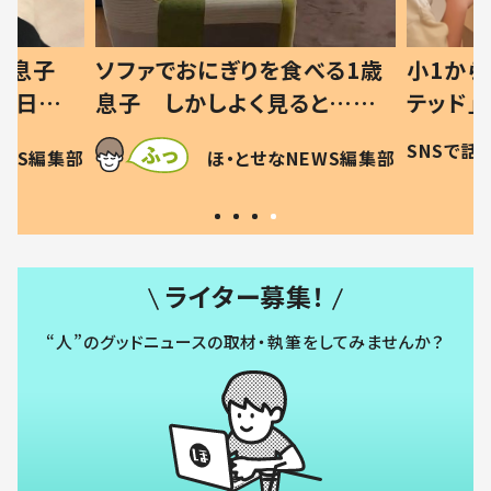
べる1歳
小1から不登校、息子は「ギフ
ひ孫にデ
と…母
テッド」だった 父が“ウチ給
が、抱っ
母の投稿
食”を作り続ける理由とは #令
に「涙が
SNSで話題
ほ・とせなNEWS編集部
EWS編集部
「現行
和の親 #令和の子
方ない」
ライター募集！
“人”のグッドニュースの取材・執筆をしてみませんか？