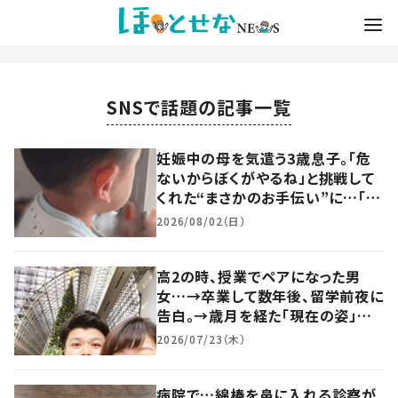
SNSで話題の記事一覧
妊娠中の母を気遣う3歳息子。「危
ないからぼくがやるね」と挑戦して
くれた“まさかのお手伝い”に…「手
つきがすごい」「愛おしい」
2026/08/02（日）
高2の時、授業でペアになった男
女…→卒業して数年後、留学前夜に
告白。→歳月を経た「現在の姿」に
「素敵すぎる」「理想」
2026/07/23（木）
病院で…綿棒を鼻に入れる診察が