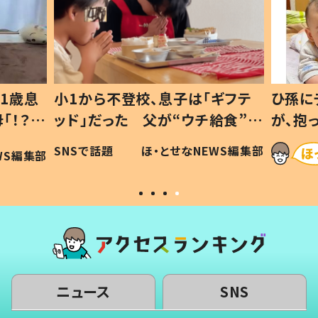
1歳息
小1から不登校、息子は「ギフテ
ひ孫に
「！？」
ッド」だった 父が“ウチ給食”を
が、抱
に「可愛
作り続ける理由とは #令和の親
「涙が
SNSで話題
ほ・とせなNEWS編集部
WS編集部
#令和の子
い」
ニュース
SNS