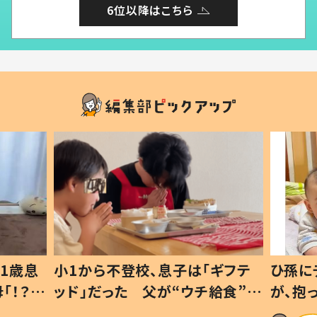
6位以降はこちら
1歳息
小1から不登校、息子は「ギフテ
ひ孫に
「！？」
ッド」だった 父が“ウチ給食”を
が、抱
に「可愛
作り続ける理由とは #令和の親
「涙が