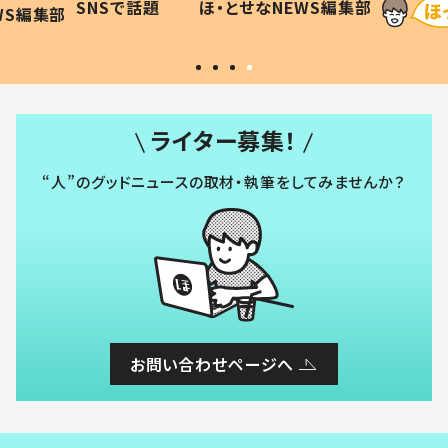
SNSで話題
ほ・とせなNEWS編集部
WS編集部
#令和の子
い」
ライター募集！
“人”のグッドニュースの取材・執筆をしてみませんか？
お問い合わせページへ