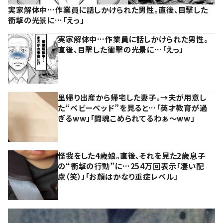
実家解体中…作業員に話しかけられた男性。直後、目撃した
衝撃の光景に…「えっ」
実家解体中…作業員に話しかけられた男性。
直後、目撃した衝撃の光景に…「えっ」
里帰り出産から帰宅した妻子。→夫が用意し
た“ベビーベッド”を見ると…「英才教育が過
ぎるww」「闘魂こめられてるわぁ～ww」
怪我をした4歳娘。直後、それを見た2歳息子
の“衝撃の行動”に…254万回表示「凄い配
慮（笑）」「お顔はかなり重症レベル」