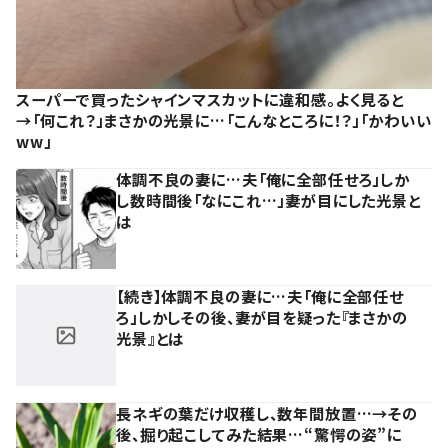
スーパーで買ったシャインマスカットに違和感。よく見ると
→「何これ？」まさかの光景に…「こんなところに！？」「かわいい
ww」
体調不良の妻に…夫「俺に全部任せろ」しか
し数時間後「なにこれ…」妻が目にした光景と
は
【続き】体調不良の妻に…夫「俺に全部任せ
ろ」しかしその後、妻が目を疑った『まさかの
光景』とは
長ネギの葉だけ収穫し、数年間放置…→その
後、掘り起こしてみた結果…“驚愕の姿”に