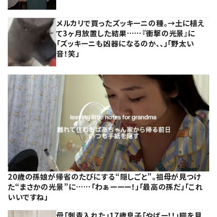
メルカリで買ったズッキーニの種。→土に植え
て3ヶ月放置した結果……『衝撃の光景』に
「ズッキーニも凶器になるのか、、」「野太い
音！笑」
20歳の孫娘が帰省のたびにする“隠しごと”。祖母が見つけ
た“まさかの光景”に……「わぁーーー！」「最高の孫だ」「これ
いいですね」
母「刺青入れた」17歳息子「やばー！！」脚を見