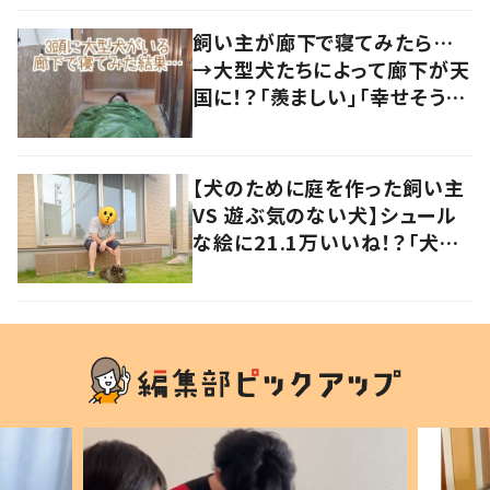
飼い主が廊下で寝てみたら…
→大型犬たちによって廊下が天
国に！？「羨ましい」「幸せそう」
の声
【犬のために庭を作った飼い主
VS 遊ぶ気のない犬】シュール
な絵に21.1万いいね！？「犬の
強い意志を感じる」