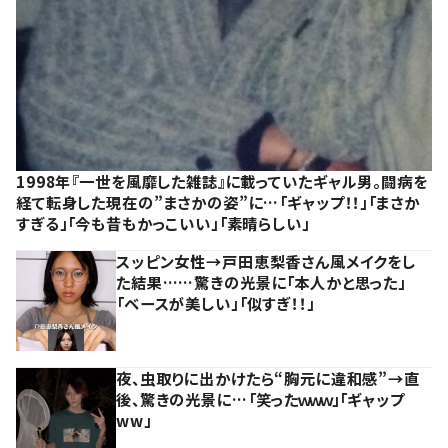
1998年『一世を風靡した雑誌』に載っていたギャル男。闘病を
経て転身した現在の”まさかの姿”に…「ギャップ！！」「まさか
すぎる」「今も昔もかっこいい」「素晴らしい」
スッピン女性→戸田恵梨香さん風メイクをし
た結果……驚きの光景に「本人かと思った」
「ベースが美しい」「似すぎ！！」
夜、虫取りに出かけたら“胸元に違和感”→直
後、驚きの光景に…「笑ったｗｗｗ」「ギャップ
ww」