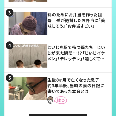
孫のためにお弁当を作った祖
母 孫が絶賛したお弁当に「美
味しそう」「お弁当すごい」
じいじを駅で待つ孫たち じい
じが来た瞬間…！？「じいじイケ
メン」「デレッデレ」「嬉しくて可
愛くてたまらない」「幸せになれ
る」
生後8ヶ月で亡くなった息子
約3年半後、当時の妻の日記に
書いてあった本音とは