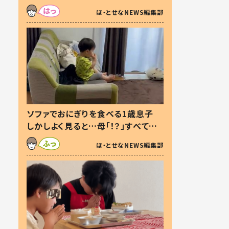
た本音とは
ほ・とせなNEWS編集部
ソファでおにぎりを食べる1歳息子
しかしよく見ると…母「！？」すべてを
察した母の投稿に「可愛いから許
ほ・とせなNEWS編集部
す！」「現行犯〜」