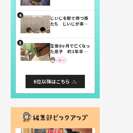
賛したお弁当に「美
味しそう」「お弁当す
ごい」
じいじを駅で待つ孫
たち じいじが来た
瞬間…！？「じいじイ
ケメン」「デレッデレ」
「嬉しくて可愛くてた
生後8ヶ月で亡くなっ
まらない」「幸せにな
た息子 約3年半
れる」
後、当時の妻の日記
に書いてあった本音
とは
6位以降はこちら