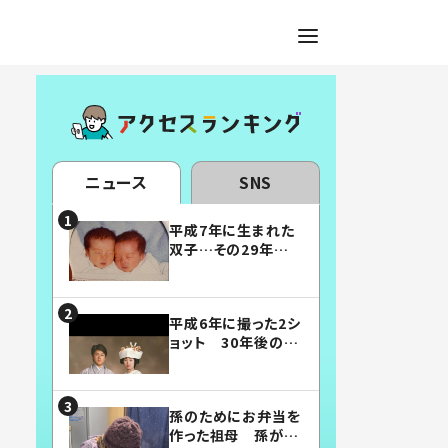
ニュース
SNS
平成7年に生まれた
双子…その29年後
の姿に「漫画みたい」
「素敵すぎる」
平成6年に撮った2シ
ョット 30年後の姿
に…「美男美女」「こ
んな夫婦になりた
い」
孫のためにお弁当を
作った祖母 孫が絶