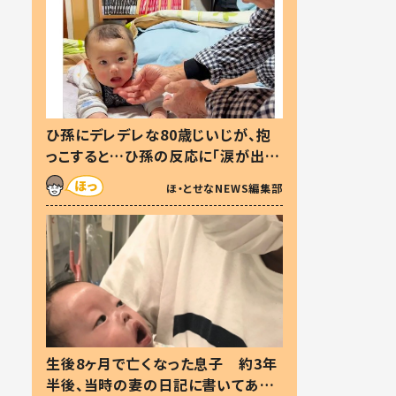
ひ孫にデレデレな80歳じいじが、抱
っこすると…ひ孫の反応に「涙が出ま
した」「可愛くて仕方ない」
ほ・とせなNEWS編集部
生後8ヶ月で亡くなった息子 約3年
半後、当時の妻の日記に書いてあっ