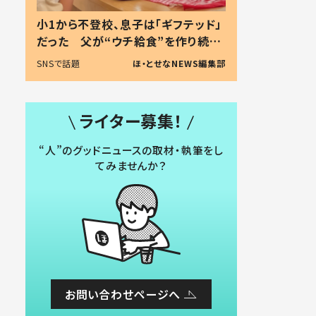
小1から不登校、息子は「ギフテッド」
だった 父が“ウチ給食”を作り続け
る理由とは #令和の親 #令和の子
SNSで話題
ほ・とせなNEWS編集部
ライター募集！
“人”のグッドニュースの取材・執筆をし
てみませんか？
お問い合わせページへ