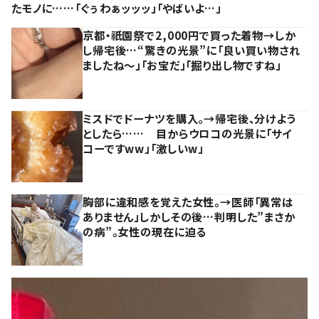
たモノに……「ぐぅわぁッッッ」「やばいよ…」
京都・祇園祭で2,000円で買った着物→しか
し帰宅後…“驚きの光景”に「良い買い物され
ましたね～」「お宝だ」「掘り出し物ですね」
ミスドでドーナツを購入。→帰宅後、分けよう
としたら…… 目からウロコの光景に「サイ
コーですww」「激しいw」
胸部に違和感を覚えた女性。→医師「異常は
ありません」しかしその後…判明した”まさか
の病”。女性の現在に迫る