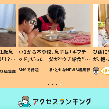
1歳息
小1から不登校、息子は「ギフテ
ひ孫に
「！？」
ッド」だった 父が“ウチ給食”を
が、抱
に「可愛
作り続ける理由とは #令和の親
「涙が
SNSで話題
ほ・とせなNEWS編集部
WS編集部
#令和の子
い」