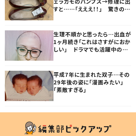
ェラガモのパンプス→修理に出
すと……「えええ！！」 驚きの姿
に「最高の買い物」
生理不順かと思ったら…出血が
1ヶ月続き「これはさすがにおか
しい」 ドラマでも活躍中の女
優を襲った病とは
平成7年に生まれた双子…その
29年後の姿に「漫画みたい」
「素敵すぎる」