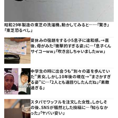
昭和29年製造の東芝の洗濯機。動かしてみると……「驚き」
「東芝恐るべし」
夏休みの宿題をする小5息子に違和感。→直
後、母がみた『衝撃的すぎる姿』に…「息子くん
サイコーww」「吹き出しちゃいましたww」
中学生の時に出会うも“別々の道を歩んでい
た”男女。しかし10年後の現在→”まさかすぎ
る姿”に…「2人とも遠回りしたんだね」「素敵
過ぎる」
スタバでワッフルを注文した女性。しかしそ
の後、SNSが騒然とした投稿に…「知らなか
った」「ヤバい安い」