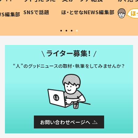
に「可愛
作り続ける理由とは #令和の親
「涙が
SNSで話題
ほ・とせなNEWS編集部
WS編集部
#令和の子
い」
ライター募集！
“人”のグッドニュースの取材・執筆をしてみませんか？
お問い合わせページへ