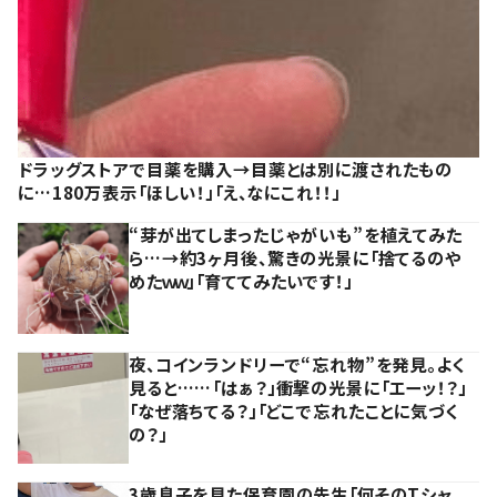
ドラッグストアで目薬を購入→目薬とは別に渡されたもの
に…180万表示「ほしい！」「え、なにこれ！！」
“芽が出てしまったじゃがいも”を植えてみた
ら…→約3ヶ月後、驚きの光景に「捨てるのや
めたｗｗ」「育ててみたいです！」
夜、コインランドリーで“忘れ物”を発見。よく
見ると……「はぁ？」衝撃の光景に「エーッ！？」
「なぜ落ちてる？」「どこで忘れたことに気づく
の？」
3歳息子を見た保育園の先生「何そのTシャ