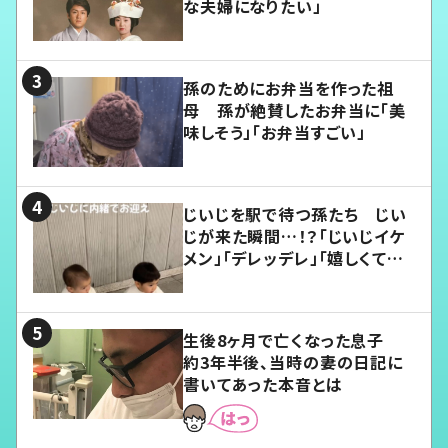
な夫婦になりたい」
孫のためにお弁当を作った祖
母 孫が絶賛したお弁当に「美
味しそう」「お弁当すごい」
じいじを駅で待つ孫たち じい
じが来た瞬間…！？「じいじイケ
メン」「デレッデレ」「嬉しくて可
愛くてたまらない」「幸せになれ
る」
生後8ヶ月で亡くなった息子
約3年半後、当時の妻の日記に
書いてあった本音とは