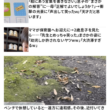
「絵にあう言葉を書きなさい」息子の”まさか
の解答”に…母「正解でよいでしょうか？」→衝
撃の光景に「声出して笑ったｗ」「天才だと思
います」
ママが保育園へお迎えに→2歳息子を見た
ら……「先生とめっちゃ笑った」まさかの姿に
「幼児しか許されないヤツww」「大渋滞すぎ
るw」
ベンチで休憩していると…遠方に違和感。その後、近付いてき