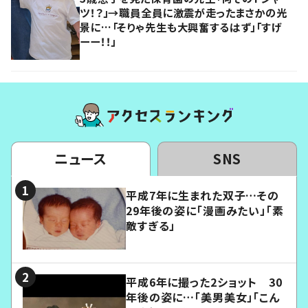
ツ！？」→職員全員に激震が走ったまさかの光
景に…「そりゃ先生も大興奮するはず」「すげ
ーー！！」
ニュース
SNS
平成7年に生まれた双子…その
29年後の姿に「漫画みたい」「素
敵すぎる」
平成6年に撮った2ショット 30
年後の姿に…「美男美女」「こん