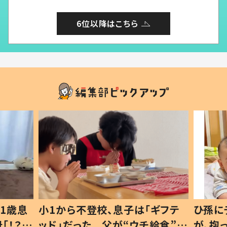
6位以降はこちら
1歳息
小1から不登校、息子は「ギフテ
ひ孫に
「！？」
ッド」だった 父が“ウチ給食”を
が、抱