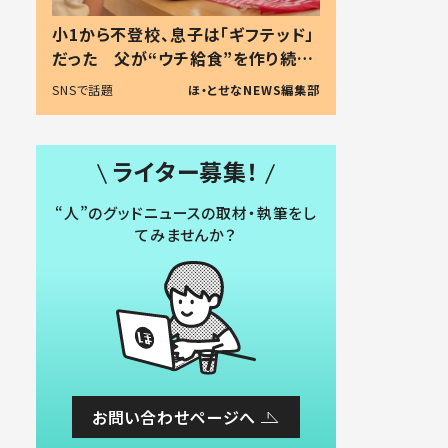
小1から不登校、息子は「ギフテッド」
だった 父が“ウチ給食”を作り続け
る理由とは #令和の親 #令和の子
SNSで話題
ほ・とせなNEWS編集部
ライター募集！
“人”のグッドニュースの取材・執筆をし
てみませんか？
お問い合わせページへ