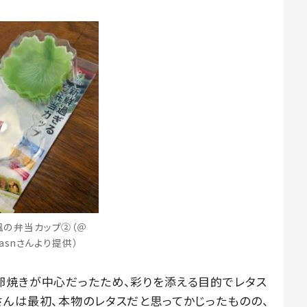
風の弁当カップ②（＠
i.asnさんより提供）
卵焼きが中心だったため、彩りを添える目的でレタス
さんは最初、本物のレタスだと思ってかじったものの、