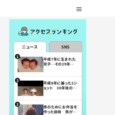
ニュース
SNS
平成7年に生まれた
双子…その29年後
の姿に「漫画みたい」
「素敵すぎる」
平成6年に撮った2シ
ョット 30年後の姿
に…「美男美女」「こ
んな夫婦になりた
い」
孫のためにお弁当を
作った祖母 孫が絶