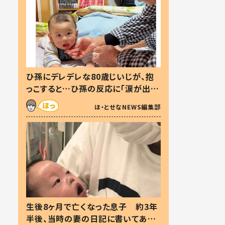
ひ孫にデレデレな80歳じいじが、抱
っこすると…ひ孫の反応に「涙が出ま
した」「可愛くて仕方ない」
ほ・とせなNEWS編集部
生後8ヶ月で亡くなった息子 約3年
半後、当時の妻の日記に書いてあっ