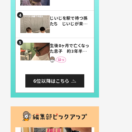
賛したお弁当に「美
味しそう」「お弁当す
ごい」
じいじを駅で待つ孫
たち じいじが来た
瞬間…！？「じいじイ
ケメン」「デレッデレ」
「嬉しくて可愛くてた
生後8ヶ月で亡くなっ
まらない」「幸せにな
た息子 約3年半
れる」
後、当時の妻の日記
に書いてあった本音
とは
6位以降はこちら