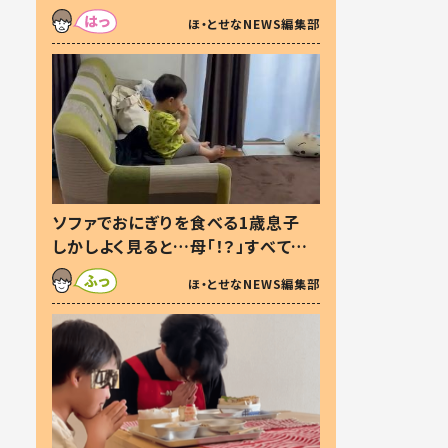
た本音とは
ほ・とせなNEWS編集部
ソファでおにぎりを食べる1歳息子
しかしよく見ると…母「！？」すべてを
察した母の投稿に「可愛いから許
ほ・とせなNEWS編集部
す！」「現行犯〜」