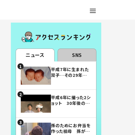
ニュース
SNS
平成7年に生まれた
双子…その29年後
の姿に「漫画みたい」
「素敵すぎる」
平成6年に撮った2シ
ョット 30年後の姿
に…「美男美女」「こ
んな夫婦になりた
い」
孫のためにお弁当を
作った祖母 孫が絶