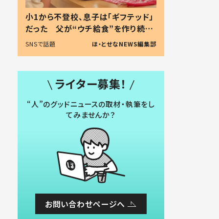
小1から不登校、息子は「ギフテッド」
だった 父が“ウチ給食”を作り続け
る理由とは #令和の親 #令和の子
SNSで話題
ほ・とせなNEWS編集部
ライター募集！
“人”のグッドニュースの取材・執筆をし
てみませんか？
お問い合わせページへ