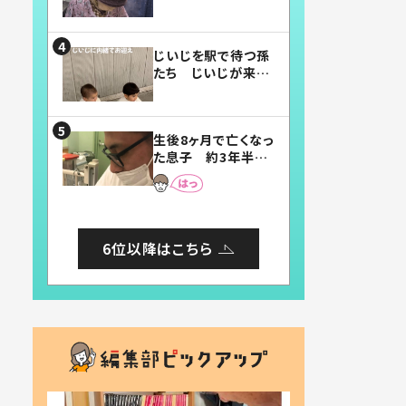
賛したお弁当に「美
味しそう」「お弁当す
ごい」
じいじを駅で待つ孫
たち じいじが来た
瞬間…！？「じいじイ
ケメン」「デレッデレ」
「嬉しくて可愛くてた
生後8ヶ月で亡くなっ
まらない」「幸せにな
た息子 約3年半
れる」
後、当時の妻の日記
に書いてあった本音
とは
6位以降はこちら