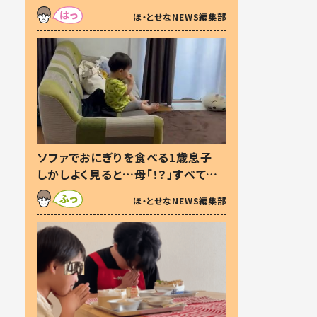
た本音とは
ほ・とせなNEWS編集部
ソファでおにぎりを食べる1歳息子
しかしよく見ると…母「！？」すべてを
察した母の投稿に「可愛いから許
ほ・とせなNEWS編集部
す！」「現行犯〜」