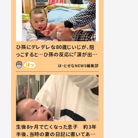
ひ孫にデレデレな80歳じいじが、抱
っこすると…ひ孫の反応に「涙が出ま
した」「可愛くて仕方ない」
ほ・とせなNEWS編集部
生後8ヶ月で亡くなった息子 約3年
半後、当時の妻の日記に書いてあっ