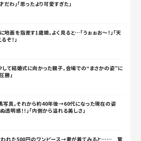
天才だわ」「思ったより可愛すぎた」
に地面を指差す1歳娘。よく見ると…「うぉぉお～！」「天
るぞ！」
イクして結婚式に向かった親子。会場での“まさかの姿”に
圧勝」
黒写真。それから約40年後→60代になった現在の姿
ぬ透明感！！」「内側から溢れる美しさ」
言われた500円のワンピース→妻が着てみると…… 驚