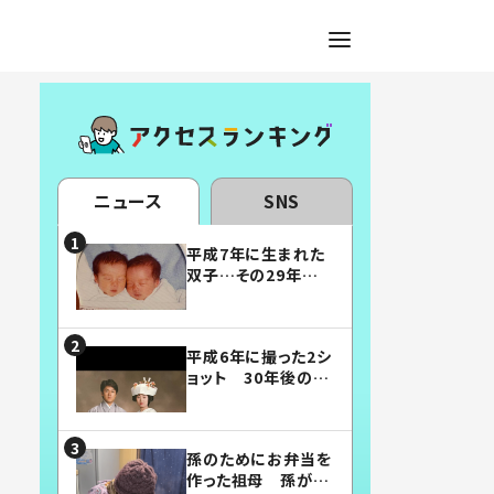
ニュース
SNS
平成7年に生まれた
双子…その29年後
の姿に「漫画みたい」
「素敵すぎる」
平成6年に撮った2シ
ョット 30年後の姿
に…「美男美女」「こ
んな夫婦になりた
い」
孫のためにお弁当を
作った祖母 孫が絶