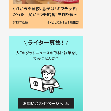
小1から不登校、息子は「ギフテッド」
だった 父が“ウチ給食”を作り続け
る理由とは #令和の親 #令和の子
SNSで話題
ほ・とせなNEWS編集部
ライター募集！
“人”のグッドニュースの取材・執筆をし
てみませんか？
お問い合わせページへ