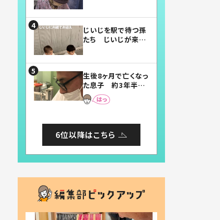
賛したお弁当に「美
味しそう」「お弁当す
ごい」
じいじを駅で待つ孫
たち じいじが来た
瞬間…！？「じいじイ
ケメン」「デレッデレ」
「嬉しくて可愛くてた
生後8ヶ月で亡くなっ
まらない」「幸せにな
た息子 約3年半
れる」
後、当時の妻の日記
に書いてあった本音
とは
6位以降はこちら