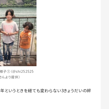
子①（＠shi252525
さんより提供）
5年というときを経ても変わらない3きょうだいの絆