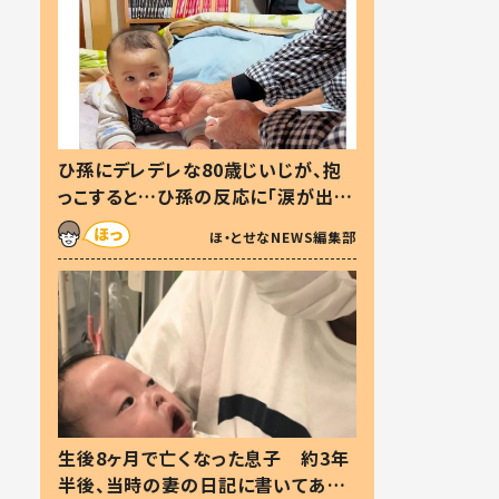
ひ孫にデレデレな80歳じいじが、抱
っこすると…ひ孫の反応に「涙が出ま
した」「可愛くて仕方ない」
ほ・とせなNEWS編集部
生後8ヶ月で亡くなった息子 約3年
半後、当時の妻の日記に書いてあっ