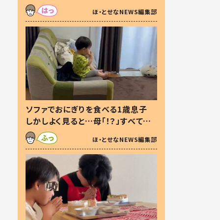
た本音とは
ほ・とせなNEWS編集部
ソファでおにぎりを食べる1歳息子
しかしよく見ると…母「！？」すべてを
察した母の投稿に「可愛いから許
ほ・とせなNEWS編集部
す！」「現行犯〜」